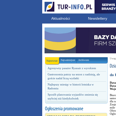
Aktualności
Newslettery
Uwaga!
Najważniejsze
Archiwum
Najnowsze
Agresywny pasażer Ryanair z wyrokiem
Gastronomia patrzy na sezon z nadzieją, ale
do 
goście nadal liczą wydatki
Data
Najlepszy miesiąc w historii lotniska w
Data
Radomiu
Woj
Sposób planowania wyjazdów zmienia się
Biur
samod
szybciej niż kiedykolwiek
dla n
Znaj
mile 
Ofer
Ogło