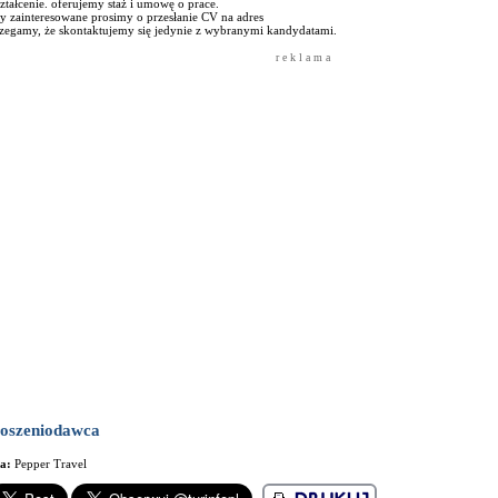
tałcenie. oferujemy staż i umowę o prace.
y zainteresowane prosimy o przesłanie CV na adres
rzegamy, że skontaktujemy się jedynie z wybranymi kandydatami.
r e k l a m a
oszeniodawca
ma:
Pepper Travel