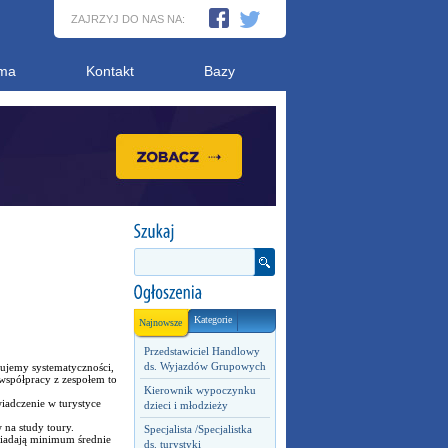
ZAJRZYJ DO NAS NA:
ma
Kontakt
Bazy
Kategorie
Najnowsze
Przedstawiciel Handlowy
ds. Wyjazdów Grupowych
ujemy systematyczności,
współpracy z zespołem to
Kierownik wypoczynku
adczenie w turystyce
dzieci i młodzieży
na study toury.
Specjalista /Specjalistka
siadają minimum średnie
ds. turystyki