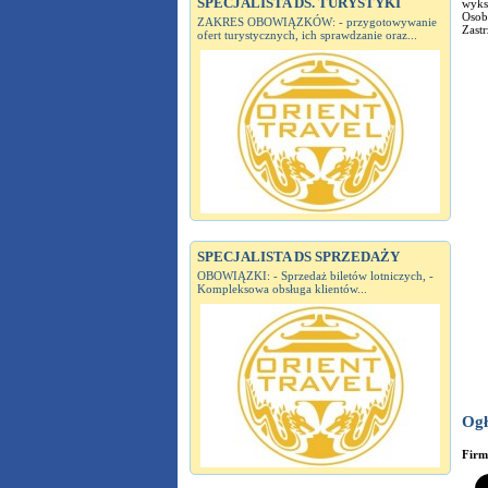
SPECJALISTA DS. TURYSTYKI
wyksz
Osob
ZAKRES OBOWIĄZKÓW: - przygotowywanie
Zast
ofert turystycznych, ich sprawdzanie oraz...
SPECJALISTA DS SPRZEDAŻY
OBOWIĄZKI: - Sprzedaż biletów lotniczych, -
Kompleksowa obsługa klientów...
Ogł
Fir