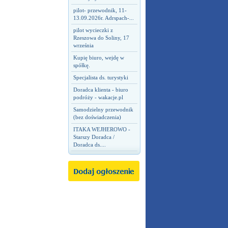
pilot- przewodnik, 11-
13.09.2026r. Adrspach-...
pilot wycieczki z
Rzeszowa do Soliny, 17
września
Kupię biuro, wejdę w
spółkę.
Specjalista ds. turystyki
Doradca klienta - biuro
podróży - wakacje.pl
Samodzielny przewodnik
(bez doświadczenia)
ITAKA WEJHEROWO -
Starszy Doradca /
Doradca ds....