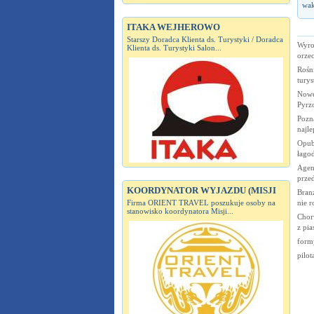
wak
ITAKA WEJHEROWO
Starszy Doradca Klienta ds. Turystyki / Doradca
Wyro
Klienta ds. Turystyki Salon...
orze
Rośn
turys
Nowe
Pyrz
Pozn
najle
Opub
łago
Agenc
prze
KOORDYNATOR WYJAZDU (MISJI
Branż
Firma ORIENT TRAVEL poszukuje osoby na
nie 
stanowisko koordynatora Misji...
Chor
z pia
form
pilot