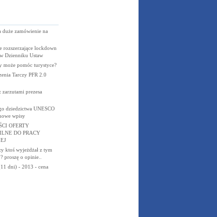
a duże zamówienie na
e rozszerzające lockdown
w Dzienniku Ustaw
zy może pomóc turystyce?
zenia Tarczy PFR 2.0
 zarzutami prezesa
ego dziedzictwa UNESCO
 nowe wpisy
ŚCI OFERTY
ILNE DO PRACY
EJ
 ktoś wyjeżdżał z tym
 proszę o opinie..
(11 dni) - 2013 - cena