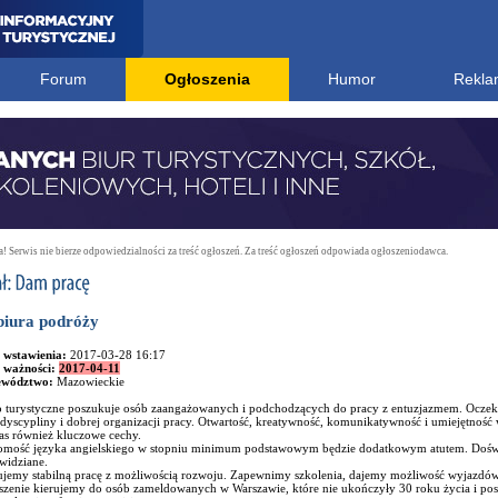
Forum
Ogłoszenia
Humor
Rekla
 Serwis nie bierze odpowiedzialności za treść ogłoszeń. Za treść ogłoszeń odpowiada ogłoszeniodawca.
biura podróży
 wstawienia:
2017-03-28 16:17
 ważności:
2017-04-11
ewództwo:
Mazowieckie
o turystyczne poszukuje osób zaangażowanych i podchodzących do pracy z entuzjazmem. Oczek
yscypliny i dobrej organizacji pracy. Otwartość, kreatywność, komunikatywność i umiejętność 
as również kluczowe cechy.
omość języka angielskiego w stopniu minimum podstawowym będzie dodatkowym atutem. Doświ
widziane.
ujemy stabilną pracę z możliwością rozwoju. Zapewnimy szkolenia, dajemy możliwość wyjazdów 
szenie kierujemy do osób zameldowanych w Warszawie, które nie ukończyły 30 roku życia i po