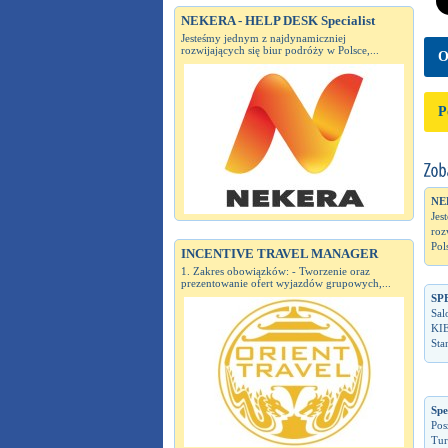
NEKERA - HELP DESK Specialist
Jesteśmy jednym z najdynamiczniej
rozwijających się biur podróży w Polsce,...
O
P
NE
Jes
roz
Pol
INCENTIVE TRAVEL MANAGER
1. Zakres obowiązków: - Tworzenie oraz
prezentowanie ofert wyjazdów grupowych,...
SP
Sal
KI
Sta
Spe
Pos
Tur