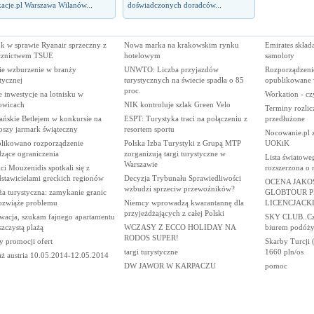
acje.pl Warszawa Wilanów...
doświadczonych doradców...
k w sprawie Ryanair sprzeczny z
Nowa marka na krakowskim rynku
Emirates skład
cznictwem TSUE
hotelowym
samoloty
ie wzburzenie w branży
UNWTO: Liczba przyjazdów
Rozporządzeni
tycznej
turystycznych na świecie spadła o 85
opublikowane 
proc.
 inwestycje na lotnisku w
Workation - c
owicach
NIK kontroluje szlak Green Velo
Terminy rozlic
ańskie Betlejem w konkursie na
ESPT: Turystyka traci na połączeniu z
przedłużone
pszy jarmark świąteczny
resortem sportu
Nocowanie.pl z
likowano rozporządzenie
Polska Izba Turystyki z Grupą MTP
UOKiK
dzące ograniczenia
zorganizują targi turystyczne w
Lista światow
Warszawie
i Mouzenidis spotkali się z
rozszerzona o
dstawicielami greckich regionów
Decyzja Trybunału Sprawiedliwości
OCENA JAKO
wzbudzi sprzeciw przewoźników?
a turystyczna: zamykanie granic
GLOBTOUR P
rozwiąże problemu
Niemcy wprowadzą kwarantannę dla
LICENCJACKI
przyjeżdżających z całej Polski
wacja, szukam fajnego apartamentu
SKY CLUB..Czy
szczystą plażą
WCZASY Z ECCO HOLIDAY NA
biurem podóży?
RODOS SUPER!
y promocji ofert
Skarby Turcji 
targi turystyczne
1660 pln/os
aż austria 10.05.2014-12.05.2014
DW JAWOR W KARPACZU
pomoc