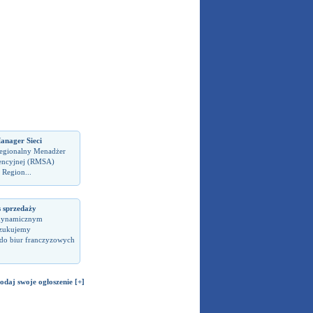
anager Sieci
Regionalny Menadżer
encyjnej (RMSA)
 Region...
s sprzedaży
dynamicznym
zukujemy
do biur franczyzowych
odaj swoje ogłoszenie [+]