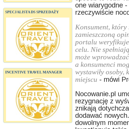
one wiarygodne - 
rzeczywiście noc
SPECJALISTA DS SPRZEDAŻY
Konsument, który 
zamieszczoną opini
portalu weryfikuje
celu. Nie spełnia
może wprowadzać 
a konsumenci mogą
wystawiły osoby, 
INCENTIVE TRAVEL MANAGER
miejscu
- mówi Pr
Nocowanie.pl umo
rezygnację z wyśw
znikają dotychcza
dodawać nowych. 
dowolnym momenci