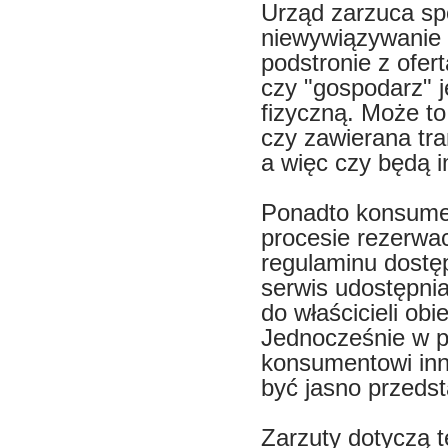
Urząd zarzuca sp
niewywiązywanie 
podstronie z ofer
czy "gospodarz" j
fizyczną. Może t
czy zawierana tr
a więc czy będą 
Ponadto konsumen
procesie rezerwac
regulaminu dost
serwis udostępnia
do właścicieli obi
Jednocześnie w 
konsumentowi inn
być jasno przedst
Zarzuty dotyczą t