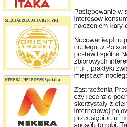
Postępowanie w s
interesów konsu
SPECJALISTA DS. TURYSTYKI
nałożeniem kary d
Nocowanie.pl to p
noclegu w Polsce
postawił spółce N
zbiorowych inter
m.in. praktyki zw
miejscach nocleg
NEKERA - HELP DESK Specialist
Zastrzeżenia Pre
czy recenzje poch
skorzystały z ofer
internetowej poja
przedsiębiorca mus
sposób to robi. T