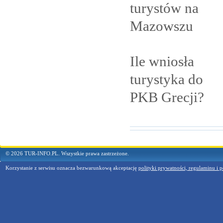
turystów na
Mazowszu
Ile wniosła
turystyka do
PKB
Grecji?
© 2026 TUR-INFO.PL. Wszystkie prawa zastrzeżone.
Korzystanie z serwisu oznacza bezwarunkową akceptację
polityki prywatności, regulaminu i p