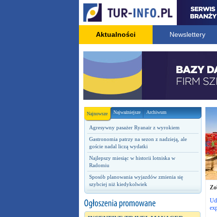
Aktualności
Newslettery
Najważniejsze
Archiwum
Najnowsze
Agresywny pasażer Ryanair z wyrokiem
Gastronomia patrzy na sezon z nadzieją, ale
goście nadal liczą wydatki
Najlepszy miesiąc w historii lotniska w
Radomiu
Sposób planowania wyjazdów zmienia się
szybciej niż kiedykolwiek
Zo
Ud
exp