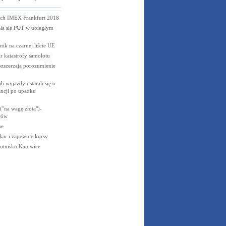
gach IMEX Frankfurt 2018
a się POT w ubiegłym
k na czarnej liście UE
r katastrofy samolotu
zszerzają porozumienie
i wyjazdy i starali się o
ncji po upadku
"na wagę złota")-
rów
ne
ar i zapewnie kursy
otnisku Katowice