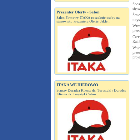
Spos
się s
Prezenter Oferty - Salon
Śmie
Salon Firmowy ITAKA poszukuje osoby na
tury
stanowisko Prezentera Oferty. Jakie...
Wrze
prze
Czer
Rai
Woje
przez
proj
ITAKA WEJHEROWO
Starszy Doradca Klienta ds. Turystyki / Doradca
Klienta ds. Turystyki Salon...