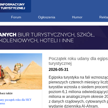
Forum
Ogłoszenia
Humor
Rekl
Początek roku udany dla egips
turystycznej
2026-05-31
Egipska turystyka na fali wznosząc
pierwszych czterech miesięcy licz
turystów wzrosła o siedem procent
poziom 6,1 miliona odwiedzającyc
bacz także
miliona w analogicznym okresie 20
any początek roku dla SKY
z danych rządowych, cytowanych p
ress
wydanie dziennika Al-Ahram.