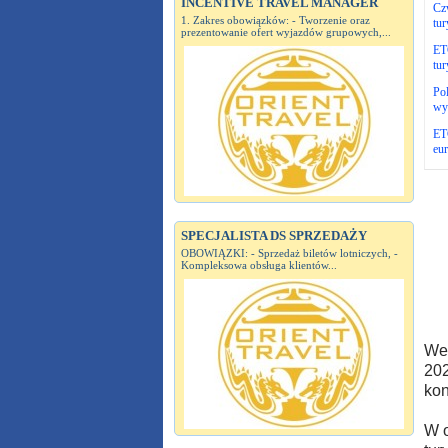
INCENTIVE TRAVEL MANAGER
Czw
1. Zakres obowiązków: - Tworzenie oraz
tur
prezentowanie ofert wyjazdów grupowych,...
ETC
tur
Pol
wyb
ETC
eur
SPECJALISTA DS SPRZEDAŻY
OBOWIĄZKI: - Sprzedaż biletów lotniczych, -
Kompleksowa obsługa klientów...
Wed
202
kon
W o