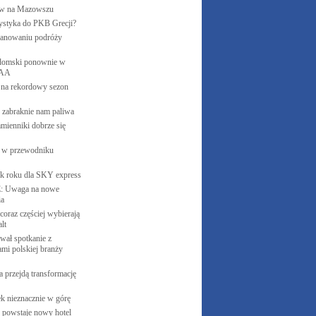
ów na
Mazowszu
urystyka do PKB
Grecji?
lanowaniu podróży
domski ponownie w
AA
y na rekordowy sezon
e zabraknie nam
paliwa
mienniki dobrze się
ę w przewodniku
ek roku dla SKY
express
 Uwaga na nowe
ia
coraz częściej wybierają
lt
wał spotkanie z
ami polskiej branży
 przejdą transformację
k nieznacznie w
górę
 powstaje nowy
hotel