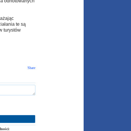
ona odnotowanych
rażając
ałania te są
w turystów
Share
lności: