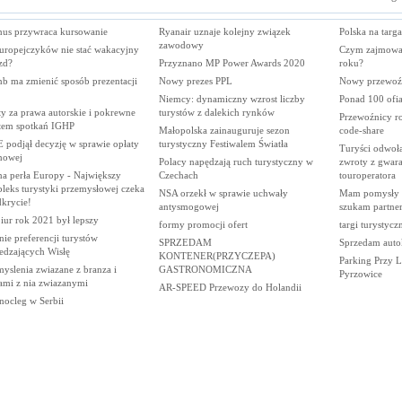
nus przywraca kursowanie
Ryanair uznaje kolejny związek
Polska na tar
zawodowy
Europejczyków nie stać wakacyjny
Czym zajmował
zd?
Przyznano MP Power Awards 2020
roku?
nb ma zmienić sposób prezentacji
Nowy prezes PPL
Nowy przewoźni
Niemcy: dynamiczny wzrost liczby
Ponad 100 ofia
y za prawa autorskie i pokrewne
turystów z dalekich rynków
Przewoźnicy ro
tem spotkań IGHP
Małopolska zainauguruje sezon
code-share
 podjął decyzję w sprawie opłaty
turystyczny Festiwalem Światła
Turyści odwołal
nowej
Polacy napędzają ruch turystyczny w
zwroty z gwara
na perła Europy - Największy
Czechach
touroperatora
leks turystyki przemysłowej czeka
NSA orzekł w sprawie uchwały
Mam pomysły (
dkrycie!
antysmogowej
szukam partne
iur rok 2021 był lepszy
formy promocji ofert
targi turystycz
ie preferencji turystów
SPRZEDAM
Sprzedam autok
edzających Wisłę
KONTENER(PRZYCZEPA)
Parking Przy L
yslenia zwiazane z branza i
GASTRONOMICZNA
Pyrzowice
ami z nia zwiazanymi
AR-SPEED Przewozy do Holandii
nocleg w Serbii