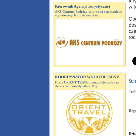
tur
Kierownik Agencji Turystycznej
w t
AKS Centrum Podróży jako jedna z najbardziej
utytułowanych multiagencji na...
Obe
dos
czę
roc
KOORDYNATOR WYJAZDU (MISJI
Firma ORIENT TRAVEL poszukuje osoby na
stanowisko koordynatora Misji...
Treś
Reg
Dzia