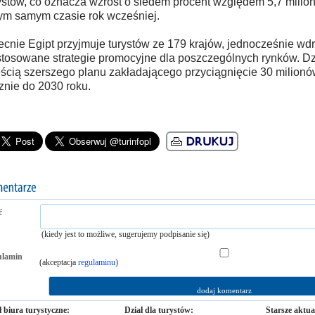
ystów, co oznacza wzrost o siedem procent względem 5,7 mili
ym samym czasie rok wcześniej.
cnie Egipt przyjmuje turystów ze 179 krajów, jednocześnie wd
tosowane strategie promocyjne dla poszczególnych rynków. Dzi
ścią szerszego planu zakładającego przyciągnięcie 30 milionó
znie do 2030 roku.
ć
(kiedy jest to możliwe, sugerujemy podpisanie się)
ulamin
(akceptacja
regulaminu
)
ł biura turystyczne:
Dział dla turystów:
Starsze aktua