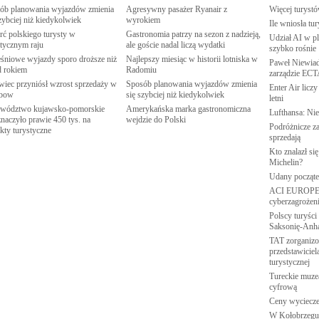
ób planowania wyjazdów zmienia
Agresywny pasażer Ryanair z
Więcej turyst
zybciej niż
kiedykolwiek
wyrokiem
Ile wniosła t
rć polskiego turysty w
Gastronomia patrzy na sezon z nadzieją,
Udział AI w p
stycznym
raju
ale goście nadal liczą
wydatki
szybko
rośnie
śniowe wyjazdy sporo droższe niż
Najlepszy miesiąc w historii lotniska w
Paweł Niewia
d
rokiem
Radomiu
zarządzie
ECT
wiec przyniósł wzrost sprzedaży w
Sposób planowania wyjazdów zmienia
Enter Air licz
nbow
się szybciej niż
kiedykolwiek
letni
wództwo kujawsko-pomorskie
Amerykańska marka gastronomiczna
Lufthansa: Ni
naczyło prawie 450 tys. na
wejdzie do
Polski
Podróżnicze za
ekty
turystyczne
sprzedają
Kto znalazł si
Michelin?
Udany począt
ACI EUROPE:
cyberzagrożen
Polscy turyści 
Saksonię-Anha
TAT zorganizo
przedstawiciel
turystycznej
Tureckie muzea
cyfrową
Ceny wyciecze
W Kołobrzegu