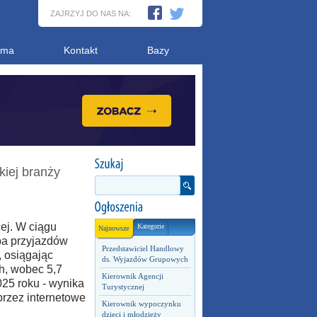
ZAJRZYJ DO NAS NA:
ama
Kontakt
Bazy
kiej branży
ej. W ciągu
Kategorie
Najnowsze
ba przyjazdów
Przedstawiciel Handlowy
, osiągając
ds. Wyjazdów Grupowych
h, wobec 5,7
Kierownik Agencji
25 roku - wynika
Turystycznej
rzez internetowe
Kierownik wypoczynku
dzieci i młodzieży