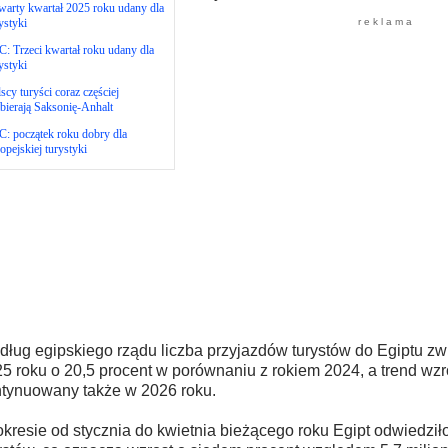
arty kwartał 2025 roku udany dla
ystyki
r e k l a m a
: Trzeci kwartał roku udany dla
ystyki
scy turyści coraz częściej
ierają Saksonię-Anhalt
: początek roku dobry dla
opejskiej turystyki
ług egipskiego rządu liczba przyjazdów turystów do Egiptu zw
5 roku o 20,5 procent w porównaniu z rokiem 2024, a trend wz
tynuowany także w 2026 roku.
kresie od stycznia do kwietnia bieżącego roku Egipt odwiedziło