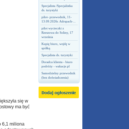
Specjalista /Specjalistka
ds. turystyki
pilot- przewodnik, 11-
13.09.2026r. Adrspach-...
pilot wycieczki z
Rzeszowa do Soliny, 17
września
Kupię biuro, wejdę w
spółkę.
Specjalista ds. turystyki
Doradca klienta - biuro
podróży - wakacje.pl
Samodzielny przewodnik
(bez doświadczenia)
iększyła się w
rostowy ma być
 6,1 miliona