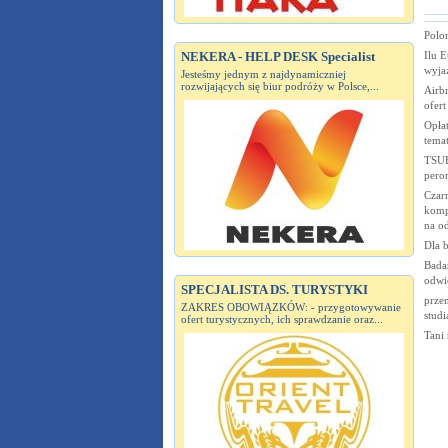
Polo
Ilu 
NEKERA - HELP DESK Specialist
wyja
Jesteśmy jednym z najdynamiczniej
rozwijających się biur podróży w Polsce,...
Airb
ofert
Opłat
tema
TSUE
pero
Czar
komp
na o
Dla b
Badan
odwi
SPECJALISTA DS. TURYSTYKI
przem
ZAKRES OBOWIĄZKÓW: - przygotowywanie
studi
ofert turystycznych, ich sprawdzanie oraz...
Tani 