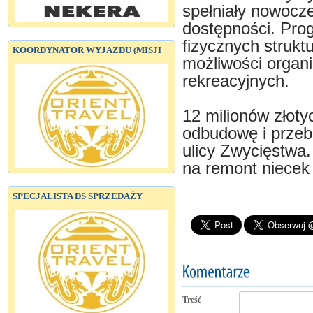
spełniały nowocz
dostępności. Pro
fizycznych strukt
KOORDYNATOR WYJAZDU (MISJI
możliwości organi
rekreacyjnych.
12 milionów złoty
odbudowę i prze
ulicy Zwycięstwa
na remont niecek
SPECJALISTA DS SPRZEDAŻY
Treść