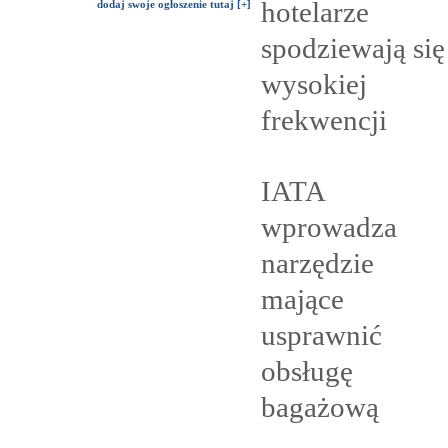
hotelarze
dodaj swoje ogłoszenie tutaj [+]
spodziewają się
wysokiej
frekwencji
IATA
wprowadza
narzędzie
mające
usprawnić
obsługę
bagażową