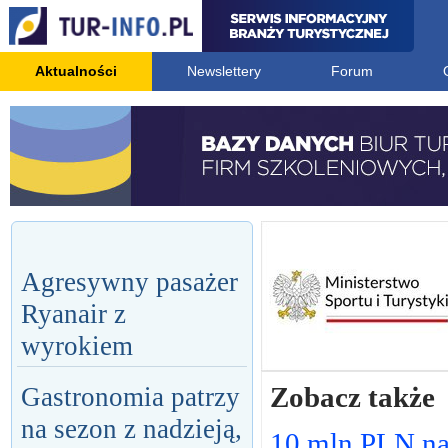
Aktualności
Newslettery
Forum
Agresywny pasażer
Ryanair z
wyrokiem
Zobacz także
Gastronomia patrzy
na sezon z nadzieją,
10 mln PLN n