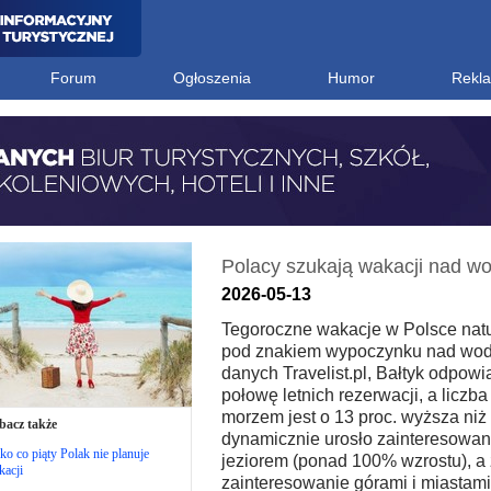
Forum
Ogłoszenia
Humor
Rekl
Polacy szukają wakacji nad w
2026-05-13
Tegoroczne wakacje w Polsce natu
pod znakiem wypoczynku nad wodą
danych Travelist.pl, Bałtyk odpow
połowę letnich rezerwacji, a liczb
morzem jest o 13 proc. wyższa niż
bacz także
dynamicznie urosło zainteresowan
ko co piąty Polak nie planuje
jeziorem (ponad 100% wzrostu), a
acji
zainteresowanie górami i miastam