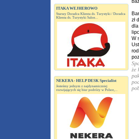
baz
ITAKA WEJHEROWO
Bar
Starszy Doradca Klienta ds. Turystyki / Doradca
Klienta ds. Turystyki Salon...
zł 
dla
lip
W s
Ust
rod
poz
Spa
że 
pak
NEKERA - HELP DESK Specialist
pod
Jesteśmy jednym z najdynamiczniej
pob
rozwijających się biur podróży w Polsce,...