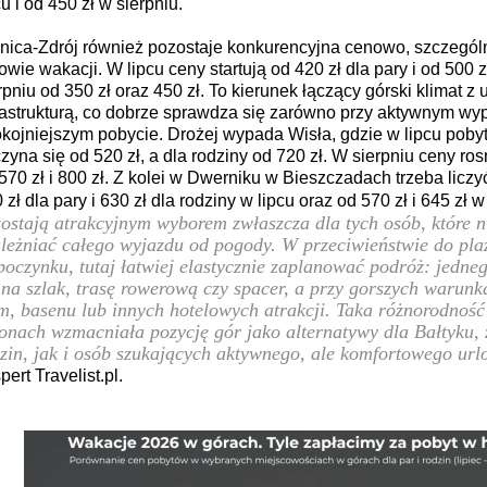
cu i od 450 zł w sierpniu.
nica-Zdrój również pozostaje konkurencyjna cenowo, szczególn
owie wakacji. W lipcu ceny startują od 420 zł dla pary i od 500 z
rpniu od 350 zł oraz 450 zł. To kierunek łączący górski klimat 
rastrukturą, co dobrze sprawdza się zarówno przy aktywnym wyp
kojniejszym pobycie. Drożej wypada Wisła, gdzie w lipcu poby
zyna się od 520 zł, a dla rodziny od 720 zł. W sierpniu ceny r
570 zł i 800 zł. Z kolei w Dwerniku w Bieszczadach trzeba liczy
 zł dla pary i 630 zł dla rodziny w lipcu oraz od 570 zł i 645 zł w
ostają atrakcyjnym wyborem zwłaszcza dla tych osób, które n
leżniać całego wyjazdu od pogody. W przeciwieństwie do pl
oczynku, tutaj łatwiej elastycznie zaplanować podróż: jedne
 na szlak, trasę rowerową czy spacer, a przy gorszych warunk
m, basenu lub innych hotelowych atrakcji. Taka różnorodność
onach wzmacniała pozycję gór jako alternatywy dla Bałtyku
zin, jak i osób szukających aktywnego, ale komfortowego url
pert Travelist.pl.