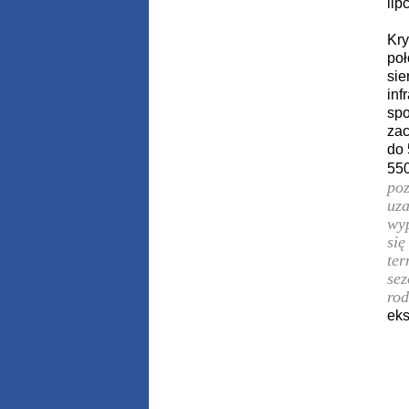
lip
Kry
poł
sie
inf
spo
zac
do 
550
poz
uza
wyp
się
ter
sez
rod
eks