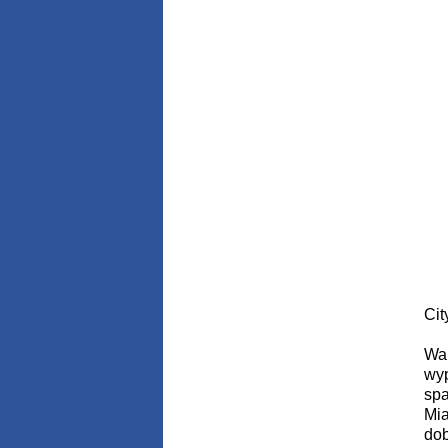
Cit
Wak
wyp
spa
Mia
dob