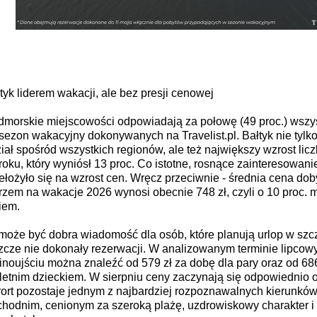
tyk liderem wakacji, ale bez presji cenowej
morskie miejscowości odpowiadają za połowę (49 proc.) wszys
sezon wakacyjny dokonywanych na Travelist.pl. Bałtyk nie tyl
iał spośród wszystkich regionów, ale też największy wzrost licz
roku, który wyniósł 13 proc. Co istotne, rosnące zainteresowani
ełożyło się na wzrost cen. Wręcz przeciwnie - średnia cena do
zem na wakacje 2026 wynosi obecnie 748 zł, czyli o 10 proc. m
iem.
może być dobra wiadomość dla osób, które planują urlop w szc
zcze nie dokonały rezerwacji. W analizowanym terminie lipcow
noujściu można znaleźć od 579 zł za dobę dla pary oraz od 686 
letnim dzieckiem. W sierpniu ceny zaczynają się odpowiednio od
ort pozostaje jednym z najbardziej rozpoznawalnych kierunkó
hodnim, cenionym za szeroką plażę, uzdrowiskowy charakter 