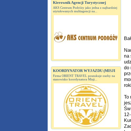
Kierownik Agencji Turystycznej
AKS Centrum Podróży jako jedna z najbardziej
utytułowanych multiagencji na...
Bał
Nad
na 
udz
do 
KOORDYNATOR WYJAZDU (MISJI
prz
Firma ORIENT TRAVEL poszukuje osoby na
mor
stanowisko koordynatora Misji...
rok
To 
jes
Świ
12-
Kur
Zac