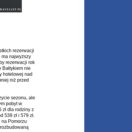
tkich rezerwacji
ko ma najwyższy
by rezerwacji rok
e Bałtykiem nie
by hotelowej nad
niej niż przed
zycie sezonu, ale
ym pobyt w
zł dla rodziny z
 539 zł i 579 zł.
w na Pomorzu
i rozbudowaną