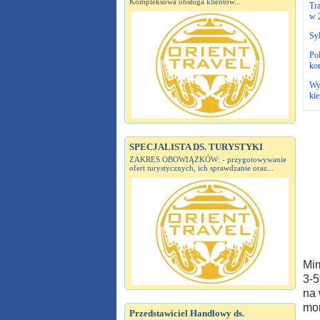
Kompleksowa obsługa klientów...
Tra
w 
Syl
Pol
kon
Wyj
ki
SPECJALISTA DS. TURYSTYKI
ZAKRES OBOWIĄZKÓW: - przygotowywanie
ofert turystycznych, ich sprawdzanie oraz...
Mim
3-5
na 
mor
Przedstawiciel Handlowy ds.