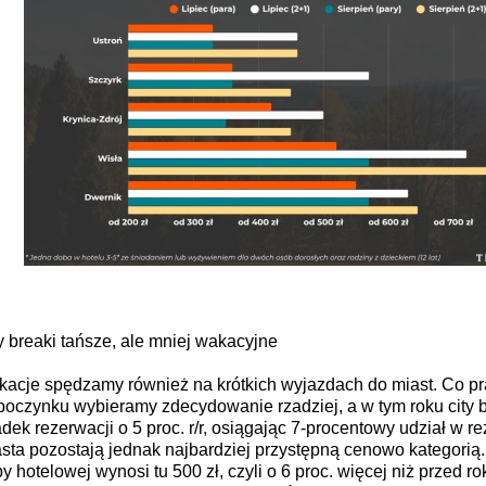
y breaki tańsze, ale mniej wakacyjne
acje spędzamy również na krótkich wyjazdach do miast. Co pr
oczynku wybieramy zdecydowanie rzadziej, a w tym roku city b
dek rezerwacji o 5 proc. r/r, osiągając 7-procentowy udział w r
sta pozostają jednak najbardziej przystępną cenowo kategorią
y hotelowej wynosi tu 500 zł, czyli o 6 proc. więcej niż przed ro