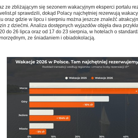
z ze zbliżającym się sezonem wakacyjnym eksperci portalu r
velist.pl sprawdzili, dokąd Polacy najchętniej rezerwują wakac
ju oraz gdzie w lipcu i sierpniu można jeszcze znaleźć atrakcyjne
zin z dziećmi. Analiza dostępnych wyjazdów objęła dwa przykł
20 do 26 lipca oraz od 17 do 23 sierpnia, w hotelach o standardz
norzędnym, ze śniadaniem i obiadokolacją.