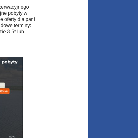
ezerwacyjnego
yjne pobyty w
 oferty dla par i
adowe terminy:
ie 3-5* lub