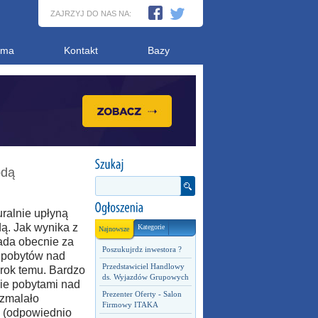
ZAJRZYJ DO NAS NA:
ama
Kontakt
Bazy
odą
ralnie upłyną
. Jak wynika z
Kategorie
Najnowsze
iada obecnie za
Poszukujrdz inwestora ?
a pobytów nad
Przedstawiciel Handlowy
 rok temu. Bardzo
ds. Wyjazdów Grupowych
ie pobytami nad
Prezenter Oferty - Salon
 zmalało
Firmowy ITAKA
i (odpowiednio