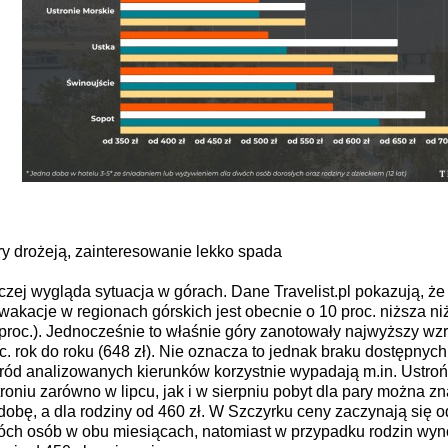
y drożeją, zainteresowanie lekko spada
czej wygląda sytuacja w górach. Dane Travelist.pl pokazują, że 
wakacje w regionach górskich jest obecnie o 10 proc. niższa niż
proc.). Jednocześnie to właśnie góry zanotowały najwyższy wzr
c. rok do roku (648 zł). Nie oznacza to jednak braku dostępnych
ód analizowanych kierunków korzystnie wypadają m.in. Ustroń
roniu zarówno w lipcu, jak i w sierpniu pobyt dla pary można zn
dobę, a dla rodziny od 460 zł. W Szczyrku ceny zaczynają się od
ch osób w obu miesiącach, natomiast w przypadku rodzin wyn