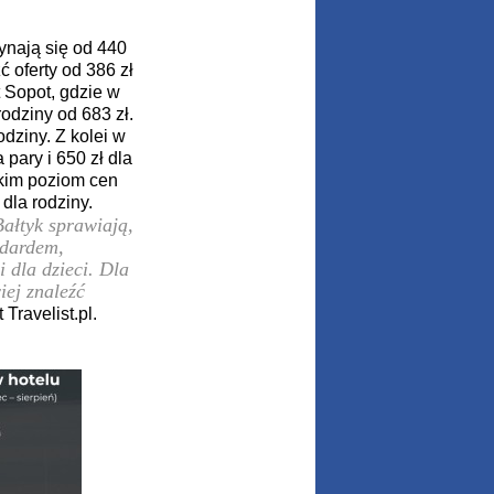
ynają się od 440
ć oferty od 386 zł
t Sopot, gdzie w
odziny od 683 zł.
odziny. Z kolei w
pary i 650 zł dla
skim poziom cen
 dla rodziny.
ałtyk sprawiają,
ndardem,
 dla dzieci. Dla
iej znaleźć
Travelist.pl.