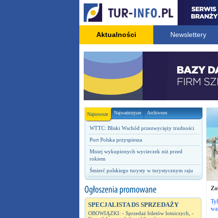
Aktualności
Newslettery
Najważniejsze
Archiwum
Najnowsze
WTTC: Bliski Wschód przezwycięży trudności
Port Polska przyspiesza
Mniej wykupionych wycieczek niż przed
rokiem
Śmierć polskiego turysty w turystycznym raju
Zo
Tyl
SPECJALISTA DS SPRZEDAŻY
wak
OBOWIĄZKI: - Sprzedaż biletów lotniczych, -