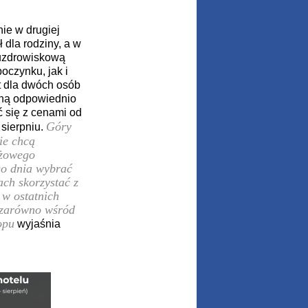
ie w drugiej
ł dla rodziny, a w
z uzdrowiskową
oczynku, jak i
t dla dwóch osób
osną odpowiednio
ć się z cenami od
Góry
 sierpniu.
ie chcą
ażowego
go dnia wybrać
ach skorzystać z
 w ostatnich
, zarówno wśród
opu
wyjaśnia