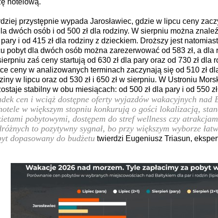
ę hotelową.
dziej przystępnie wypada Jarosławiec, gdzie w lipcu ceny zacz
dla dwóch osób i od 500 zł dla rodziny. W sierpniu można znaleź
 pary i od 415 zł dla rodziny z dzieckiem. Droższy jest natomias
cu pobyt dla dwóch osób można zarezerwować od 583 zł, a dla r
ierpniu zaś ceny startują od 630 zł dla pary oraz od 730 zł dla r
ce ceny w analizowanych terminach zaczynają się od 510 zł dla 
ziny w lipcu oraz od 530 zł i 650 zł w sierpniu. W Ustroniu Mor
ostaje stabilny w obu miesiącach: od 500 zł dla pary i od 550 zł
dek cen i wciąż dostępne oferty wyjazdów wakacyjnych nad B
hotele w większym stopniu konkurują o gości lokalizacją, sta
ietami pobytowymi, dostępem do stref wellness czy atrakcjami
różnych to pozytywny sygnał, bo przy większym wyborze łatw
yt dopasowany do budżetu
twierdzi Eugeniusz Triasun, ekspert 