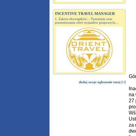
INCENTIVE TRAVEL MANAGER
1. Zakres obowiązków: - Tworzenie oraz
prezentowanie ofert wyjazdów grupowych,...
Gór
dodaj swoje ogłoszenie tutaj [+]
Ina
na 
27 
pro
Wśr
Ust
za 
dwó