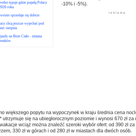
velist typuje gdzie pojadą Polacy
-10% i -5%).
2026 roku
r e k l a m a
wester sprzedaje się dobrze
acy chcą jeszcze wyjechać pod
iec sierpnia
azdy na Boże Ciało - zmiana
erunków
o większego popytu na wypoczynek w kraju średnia cena nocl
* utrzymuje się na ubiegłorocznym poziomie i wynosi 670 zł za 
wakacje wciąż można znaleźć szeroki wybór ofert: od 390 zł za
zem, 330 zł w górach i od 280 zł w miastach dla dwóch osób.