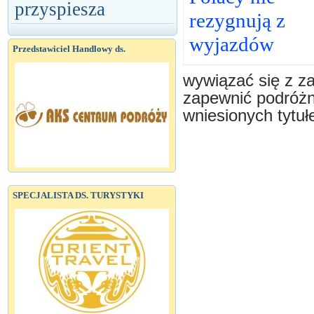
przyspiesza
rezygnują z
wyjazdów
Przedstawiciel Handlowy ds.
wywiązać się z z
zapewnić podróżn
wniesionych tytuł
SPECJALISTA DS. TURYSTYKI