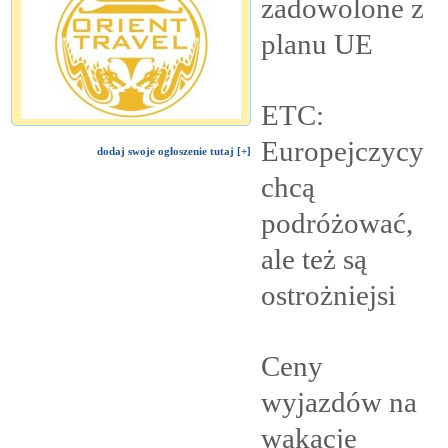
zadowolone z
planu
UE
ETC:
Europejczycy
dodaj swoje ogłoszenie tutaj [+]
chcą
podróżować,
ale też są
ostrożniejsi
Ceny
wyjazdów na
wakacje