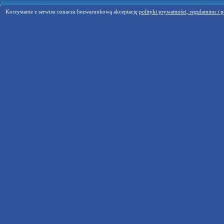
Korzystanie z serwisu oznacza bezwarunkową akceptację
polityki prywatności, regulaminu i p