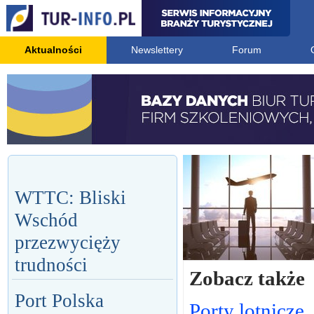
Aktualności
Newslettery
Forum
WTTC: Bliski
Wschód
przezwycięży
trudności
Zobacz także
Port Polska
Porty lotnicze