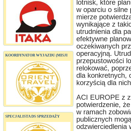
lotnisk, które pla
w oparciu o silne
mierze potwierdz
wynikające z tak
utrudnienia dla 
efektywne planow
oczekiwanych prz
operacyjną. Utrud
KOORDYNATOR WYJAZDU (MISJI
przepustowości lo
relokować, poprz
dla konkretnych, o
korzyścią dla nic
ACI EUROPE z za
potwierdzenie, ż
w ramach zobowią
SPECJALISTA DS SPRZEDAŻY
publicznych mog
odzwierciedlenia 