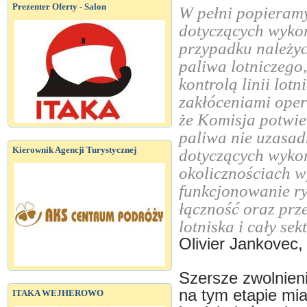
Prezenter Oferty - Salon
W pełni popieramy
dotyczących wykor
przypadku należy
paliwa lotniczego
kontrolą linii lotn
zakłóceniami oper
że Komisja potwie
paliwa nie uzasad
Kierownik Agencji Turystycznej
dotyczących wykor
okolicznościach w
funkcjonowanie r
łączność oraz prz
lotniska i cały sek
Olivier Jankovec
Szersze zwolnien
na tym etapie mi
ITAKA WEJHEROWO