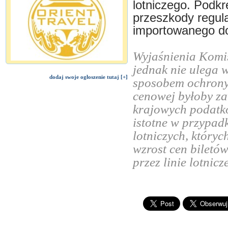
lotniczego. Podkre
przeszkody regula
importowanego d
Wyjaśnienia Komis
jednak nie ulega w
dodaj swoje ogłoszenie tutaj [+]
sposobem ochrony ł
cenowej byłoby za
krajowych podatkó
istotne w przypad
lotniczych, któryc
wzrost cen biletó
przez linie lotnicz