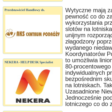
Wytyczne mają za
Przedstawiciel Handlowy ds.
pewność co do z
wykorzystania prz
slotów na lotnisk
unijnym rozporzą
złagodzony poprze
wydanego niedawn
Koordynatorów Po
to umożliwia lin
NEKERA - HELP DESK Specialist
80-procentowego 
indywidualnych p
bezpośrednim sku
na lotniskach. Tak
Uzasadnione Niew
Jednocześnie podk
lotniczego co do 