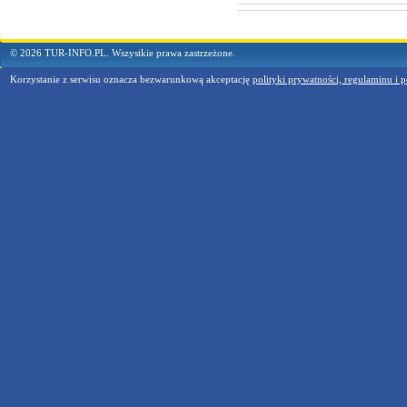
© 2026 TUR-INFO.PL. Wszystkie prawa zastrzeżone.
Korzystanie z serwisu oznacza bezwarunkową akceptację
polityki prywatności, regulaminu i p