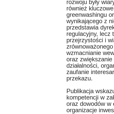
rozwoju były wia
również kluczowe
greenwashingu or
wynikającego z n
przedstawia dyre
regulacyjny, lecz
przejrzystości i 
zrównoważonego r
wzmacnianie we
oraz zwiększanie
działalności, or
zaufanie interesa
przekazu.
Publikacja wskaz
kompetencji w za
oraz dowodów w c
organizacje inwes