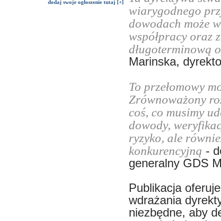
dodaj swoje ogłoszenie tutaj [+]
wiarygodnego prz
dowodach może wz
współpracy oraz 
długoterminową 
Marinska, dyrekt
To przełomowy mom
Zrównoważony rozw
coś, co musimy ud
dowody, weryfikacj
ryzyko, ale równi
konkurencyjną
- d
generalny GDS 
Publikacja oferu
wdrażania dyrekty
niezbędne, aby d