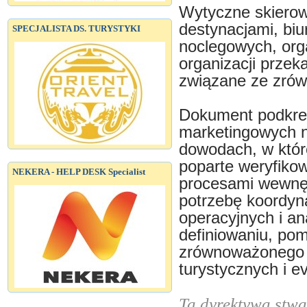
Wytyczne skierow
destynacjami, bi
SPECJALISTA DS. TURYSTYKI
noclegowych, org
organizacji prze
związane ze zró
Dokument podkreśl
marketingowych n
dowodach, w któr
poparte weryfiko
NEKERA - HELP DESK Specialist
procesami wewnę
potrzebę koordyna
operacyjnych i an
definiowaniu, po
zrównoważonego 
turystycznych i e
Ta dyrektywa stwa