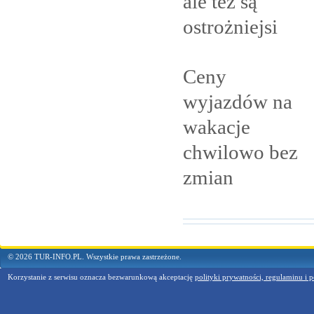
ale też są
ostrożniejsi
Ceny
wyjazdów na
wakacje
chwilowo bez
zmian
© 2026 TUR-INFO.PL. Wszystkie prawa zastrzeżone.
Korzystanie z serwisu oznacza bezwarunkową akceptację
polityki prywatności, regulaminu i p