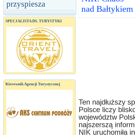
przyspiesza
nad Bałtykiem
SPECJALISTA DS. TURYSTYKI
Kierownik Agencji Turystycznej
Ten najdłuższy s
Polsce liczy blisk
województw Polsk
najszerszą inform
NIK uruchomiła i