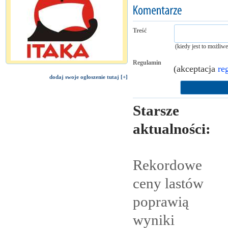
Treść
(kiedy jest to możliw
Regulamin
(akceptacja
re
dodaj swoje ogłoszenie tutaj [+]
Starsze
aktualności:
Rekordowe
ceny lastów
poprawią
wyniki