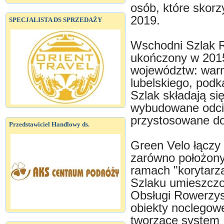
osób, które skorz
2019.
SPECJALISTA DS SPRZEDAŻY
Wschodni Szlak 
ukończony w 2015
województw: warm
lubelskiego, podk
Szlak składają si
wybudowane odcink
przystosowane do
Przedstawiciel Handlowy ds.
Green Velo łączy 
zarówno położony
ramach "korytarza
Szlaku umieszczo
Obsługi Rowerzy
obiekty noclegowe
tworzące system