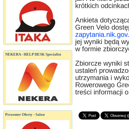
krótkich odcinkac
Ankieta dotyczą
Green Velo dostę
zapytania.nik.gov.
jej wyniki będą w
w formie zbiorczy
NEKERA - HELP DESK Specialist
Zbiorcze wyniki 
ustaleń prowadzon
utrzymania i wyk
Rowerowego Gree
treści informacji 
Prezenter Oferty - Salon