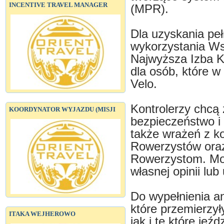
INCENTIVE TRAVEL MANAGER
(MPR).
Dla uzyskania peł
wykorzystania W
Najwyższa Izba Ko
dla osób, które w
Velo.
Kontrolerzy chcą 
KOORDYNATOR WYJAZDU (MISJI
bezpieczeństwo i
także wrażeń z ko
Rowerzystów oraz
Rowerzystom. Moż
własnej opinii lub
Do wypełnienia a
które przemierzył
ITAKA WEJHEROWO
jak i te które jeź