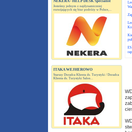
NEKERA - HELP DESK Specialist
Leo
Jesteśmy jednym z najdynamiczniej
Wa
rozwijających się biur podróży w Polsce,...
Za
Leo
Kr
Kie
pu
ESP
ra
ITAKA WEJHEROWO
Starszy Doradca Klienta ds. Turystyki / Doradca
Klienta ds. Turystyki Salon...
WDA
zap
zab
cie
WDA
stw