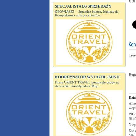
bon
SPECJALISTA DS SPRZEDAŻY
OBOWIĄZKI: - Sprzedaż biletów lotniczych, -
Kompleksowa obsługa klientów...
Treś
Reg
KOORDYNATOR WYJAZDU (MISJI
Firma ORIENT TRAVEL poszukuje osoby na
stanowisko koordynatora Misji...
Dzia
Amer
wejd
PIG:
fila
Nie
Kto 
Mich