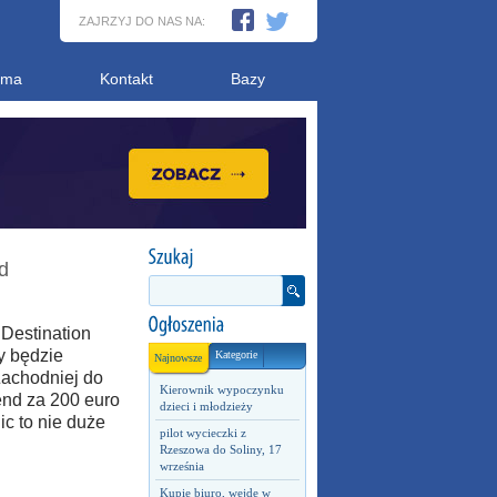
ZAJRZYJ DO NAS NA:
ama
Kontakt
Bazy
d
Destination
ry będzie
Kategorie
Najnowsze
achodniej do
Kierownik wypoczynku
end za 200 euro
dzieci i młodzieży
ic to nie duże
pilot wycieczki z
Rzeszowa do Soliny, 17
września
Kupię biuro, wejdę w