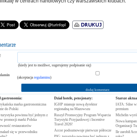
ifikatę w centrach handlowych czy warszawskich klubach.
ć
(kiedy jest to możliwe, sugerujemy podpisanie się)
ulamin
(akceptacja
regulaminu
)
ł gastronomia:
Dział hotele, pensjonaty:
Starsze aktua
ykańska marka gastronomiczna
IGHP mianuje nową dyrektor
IATA: Silne w
zie do
Polski
regionalną na
Mazowszu
premium
 turystyka powinna być jednym z
Ruszył Promocyjny Program Wsparcia
Michelin wyró
rów promocji marki
Polska
Turystyki Przyjazdowej i Incentive
Nowa kampania
Travel
2026!
pewność
restauratorów
Organizacji
Tu
Accor podsumowuje pierwsze
półrocze
znalazł się w przewodniku
Ile zarobił Ac
elin?
PIG: turystyka powinna być jednym z
roku?