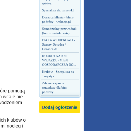
spółkę.
Specjalista ds. turystyki
Doradca klienta - biuro
podróży - wakacje.pl
Samodzielny przewodnik
(bez doświadczenia)
ITAKA WEJHEROWO -
Starszy Doradca /
Doradca ds....
KOORDYNATOR
WYJAZDU (MISJI
GOSPODARCZEJ) DO...
Kraków - Specjalista ds.
Turystyki
Zdalne wsparcie
sprzedaży dla biur
tóre pomogą
podróży
o wcale nie
owodzeniem
ich klubów o
m, nocleg i