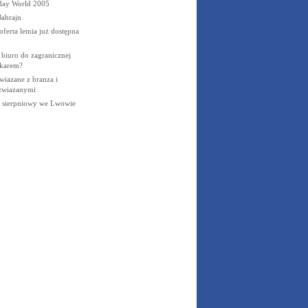
iday World 2005
ahrajn
ferta letnia już dostępna
 biuro do zagranicznej
okarem?
wiazane z branza i
 zwiazanymi
 sierpniowy we Lwowie