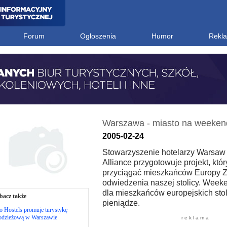
Forum
Ogłoszenia
Humor
Rekl
Warszawa - miasto na weeken
2005-02-24
Stowarzyszenie hotelarzy Warsaw 
Alliance przygotowuje projekt, któ
przyciągać mieszkańców Europy Z
odwiedzenia naszej stolicy. Week
dla mieszkańców europejskich stol
bacz także
pieniądze.
 Hostels promuje turystykę
odzieżową w Warszawie
r e k l a m a