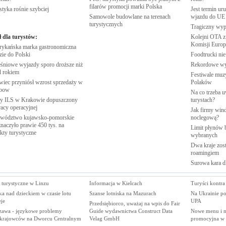
filarów promocji marki
Polska
styka rośnie
szybciej
Jest termin ur
Samowole budowlane na terenach
wjazdu do
UE
turystycznych
Tragiczny wy
ł dla turystów:
Kolejni OTA z
Komisji
Europe
ykańska marka gastronomiczna
zie do
Polski
Foodtrucki ni
śniowe wyjazdy sporo droższe niż
Rekordowe w
d
rokiem
Festiwale muzy
wiec przyniósł wzrost sprzedaży w
Polaków
nbow
Na co trzeba u
 ILS w Krakowie dopuszczony
turystach?
racy
operacyjnej
Jak firmy wind
wództwo kujawsko-pomorskie
noclegową?
naczyło prawie 450 tys. na
Limit płynów b
ekty
turystyczne
wybranych
Dwa kraje zost
roamingiem
Surowa kara d
 turystyczne w Linzu
Informacja w Kielcach
Turyści kontra
a nad dzieckiem w czasie lotu
Szanse lotniska na Mazurach
Na Ukrainie p
je
UPA
Przedsiębiorco, uważaj na wpis do Fair
zawa - językowe problemy
Guide wydawnictwa Construct Data
Nowe menu i 
krajowców na Dworcu Centralnym
Velag GmbH
promocyjna w 