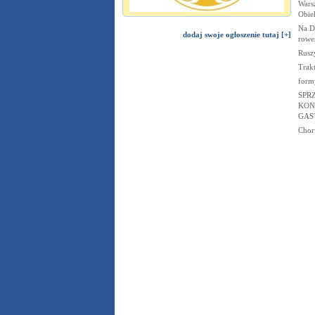
Wars
Obie
Na D
dodaj swoje ogłoszenie tutaj [+]
rowe
Rusz
Trak
form
SPR
KON
GAS
Chor