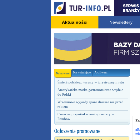
Aktualności
Newslettery
Najważniejsze
Archiwum
Najnowsze
Śmierć polskiego turysty w turystycznym raju
Amerykańska marka gastronomiczna wejdzie
do Polski
Wrześniowe wyjazdy sporo droższe niż przed
rokiem
Czerwiec przyniósł wzrost sprzedaży w
Rainbow
Zo
a&o
mł