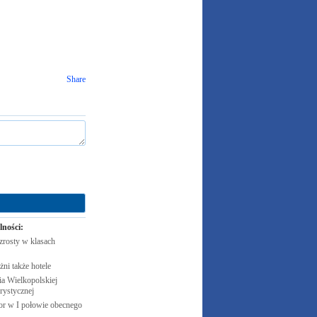
Share
lności:
zrosty w klasach
żni także
hotele
 Wielkopolskiej
rystycznej
cor w I połowie obecnego