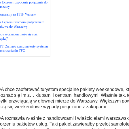
 Express rozpocznie połączenia do
rszawy
praszamy na ITTF Warsaw
 Express uruchomi połączenie z
akowa do Warszawy
dy workation może się stać
łapką?
T: Za mało czasu na testy systemu
portowania do TFG
 chce zaoferować turystom specjalne pakiety weekendowe, k
oznać się im z… klubami i centrami handlowymi. Właśnie tak, t
ytki przyciągają w głównej mierze do Warszawy. Większym p
szą się weekendowe wypady połączone z zakupami.
 rozmawia właśnie z handlowcami i właścicielami warszawsk
orzeniu pakietów usług. Taki pakiet zawierałby przelot samolote