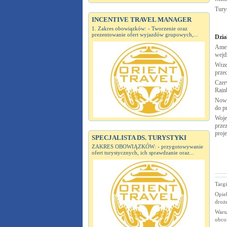
Tury
INCENTIVE TRAVEL MANAGER
1. Zakres obowiązków: - Tworzenie oraz
prezentowanie ofert wyjazdów grupowych,...
Dzia
Amer
wejd
Wrze
prze
Czer
Rai
Nowy
do p
Woje
przez
proj
SPECJALISTA DS. TURYSTYKI
ZAKRES OBOWIĄZKÓW: - przygotowywanie
ofert turystycznych, ich sprawdzanie oraz...
Targi
Opiek
droże
Wars
obco