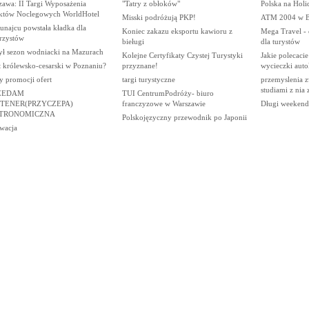
zawa: II Targi Wyposażenia
"Tatry z obłoków"
Polska na Hol
któw Noclegowych WorldHotel
Misski podróżują PKP!
ATM 2004 w B
unajcu powstała kładka dla
Koniec zakazu eksportu kawioru z
Mega Travel - o
rzystów
bieługi
dla turystów
ył sezon wodniacki na Mazurach
Kolejne Certyfikaty Czystej Turystyki
Jakie polecacie
t królewsko-cesarski w Poznaniu?
przyznane!
wycieczki aut
y promocji ofert
targi turystyczne
przemyslenia z
studiami z nia
ZEDAM
TUI CentrumPodróży- biuro
TENER(PRZYCZEPA)
franczyzowe w Warszawie
Długi weekend
TRONOMICZNA
Polskojęzyczny przewodnik po Japonii
wacja