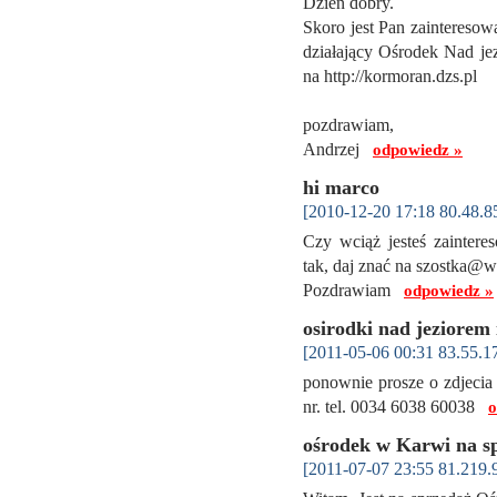
Dzień dobry.
Skoro jest Pan zaintereso
działający Ośrodek Nad je
na http://kormoran.dzs.pl
pozdrawiam,
Andrzej
odpowiedz »
hi marco
[2010-12-20 17:18 80.48.8
Czy wciąż jesteś zainte
tak, daj znać na szostka@w
Pozdrawiam
odpowiedz »
osirodki nad jeziore
[2011-05-06 00:31 83.55.1
ponownie prosze o zdjecia 
nr. tel. 0034 6038 60038
o
ośrodek w Karwi na s
[2011-07-07 23:55 81.219.