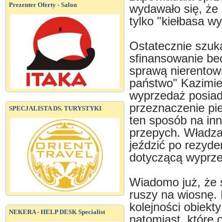
Prezenter Oferty - Salon
wydawało się, że 
tylko "kiełbasa w
Ostatecznie szuk
sfinansowanie be
sprawą nierentow
państwo" Kazimie
wyprzedaż posiad
przeznaczenie pi
SPECJALISTA DS. TURYSTYKI
ten sposób na inn
przepych. Władza
jeździć po rezyd
dotyczącą wyprze
Wiadomo już, że
ruszy na wiosnę. 
kolejności obiek
NEKERA - HELP DESK Specialist
natomiast, które 