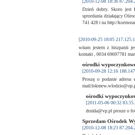
[2010-12-08 18:36 87.204.
Dzień dobry. Skoro jest
sprzedania działający Ośro
741 428 i na http://kormo
[2010-09-25 18:05 217.125.1
witam jestem z hiszpanii j
kontakt , 0034 69697781 m
ośrodki wypoczynkowe
[2010-09-28 12:16 188.147
Proszę o podanie adresu e
mail:lokmew.wlodzio@op
ośrodki wypoczynko
[2011-05-06 00:32 83.55.
druida@vp.pl prosze o fo
Sprzedam Ośrodek W
[2010-12-08 18:23 87.204.