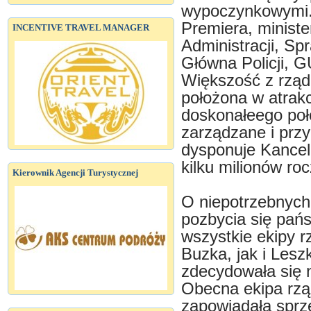
wypoczynkowymi. 
Premiera, minist
INCENTIVE TRAVEL MANAGER
Administracji, S
Główna Policji, 
Większość z rząd
położona w atrak
doskonałeego poło
zarządzane i przyn
dysponuje Kancela
kilku milionów roc
Kierownik Agencji Turystycznej
O niepotrzebnych 
pozbycia się pa
wszystkie ekipy 
Buzka, jak i Lesz
zdecydowała się n
Obecna ekipa rzą
zapowiadała sprz