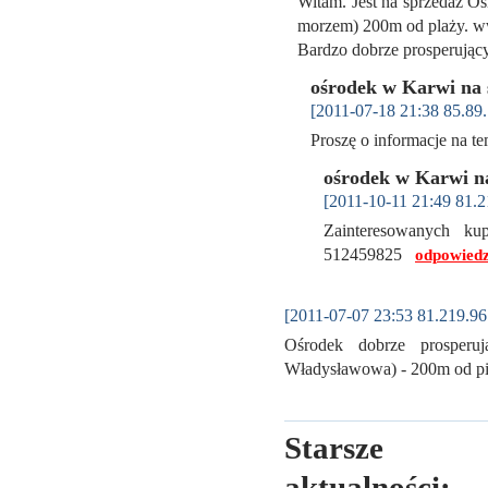
Witam. Jest na sprzedaż O
morzem) 200m od plaży. ww
Bardzo dobrze prosperują
ośrodek w Karwi na 
[2011-07-18 21:38 85.89.
Proszę o informacje na 
ośrodek w Karwi n
[2011-10-11 21:49 81.2
Zainteresowanych k
512459825
odpowiedz
[2011-07-07 23:53 81.219.96
Ośrodek dobrze prosperu
Władysławowa) - 200m od p
Starsze
aktualności: