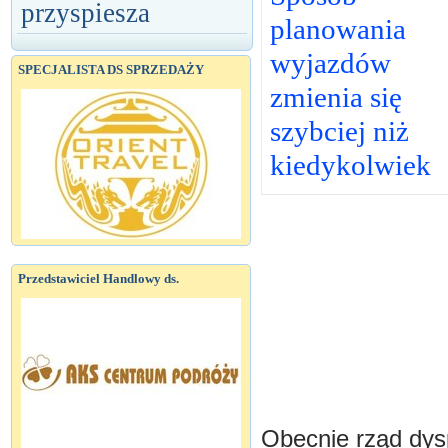
przyspiesza
planowania
wyjazdów
SPECJALISTA DS SPRZEDAŻY
zmienia się
szybciej niż
kiedykolwiek
Przedstawiciel Handlowy ds.
Obecnie rząd dys