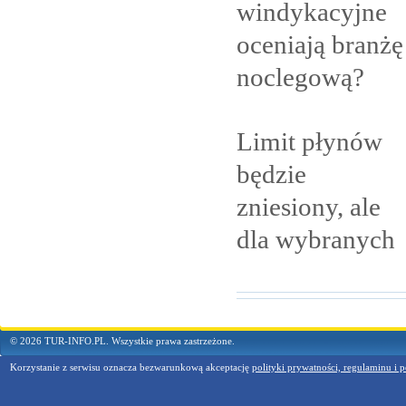
windykacyjne
oceniają branżę
noclegową?
Limit płynów
będzie
zniesiony, ale
dla
wybranych
© 2026 TUR-INFO.PL. Wszystkie prawa zastrzeżone.
Korzystanie z serwisu oznacza bezwarunkową akceptację
polityki prywatności, regulaminu i p