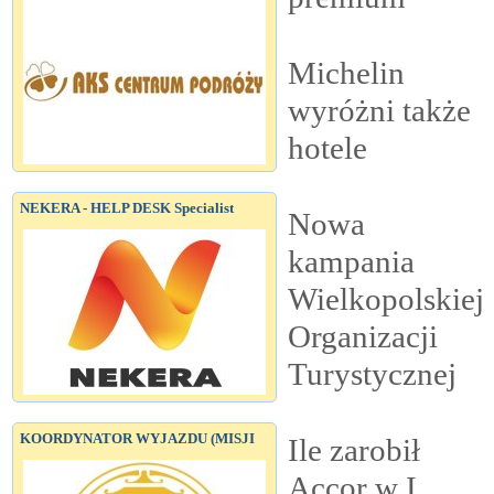
Michelin
wyróżni także
hotele
NEKERA - HELP DESK Specialist
Nowa
kampania
Wielkopolskiej
Organizacji
Turystycznej
KOORDYNATOR WYJAZDU (MISJI
Ile zarobił
Accor w I