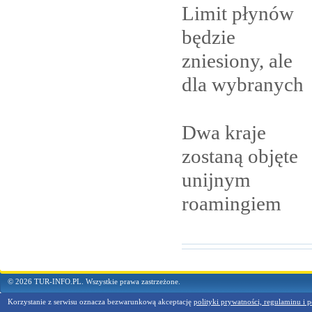
Limit płynów
będzie
zniesiony, ale
dla
wybranych
Dwa kraje
zostaną objęte
unijnym
roamingiem
© 2026 TUR-INFO.PL. Wszystkie prawa zastrzeżone.
Korzystanie z serwisu oznacza bezwarunkową akceptację
polityki prywatności, regulaminu i p