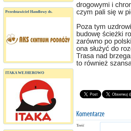
drogowymi i chron
czym pali się w p
Przedstawiciel Handlowy ds.
Poza tym uzdrowi
budowę ścieżki r
zarówno po polski
ona służyć do ro
Trasa nad brzeg
to również szans
ITAKA WEJHEROWO
Treść