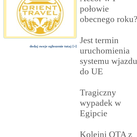
połowie
obecnego
roku
Jest termin
dodaj swoje ogłoszenie tutaj [+]
uruchomienia
systemu wjazd
do
UE
Tragiczny
wypadek w
Egipcie
Kolejni OTA z