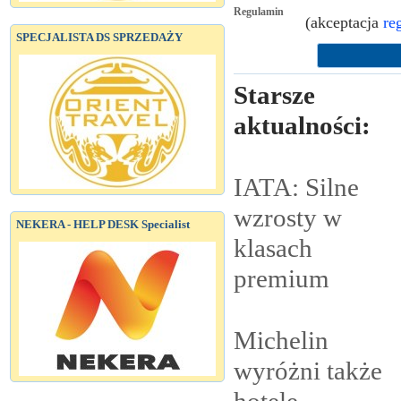
Regulamin
(akceptacja
re
SPECJALISTA DS SPRZEDAŻY
Starsze
aktualności:
IATA: Silne
wzrosty w
NEKERA - HELP DESK Specialist
klasach
premium
Michelin
wyróżni także