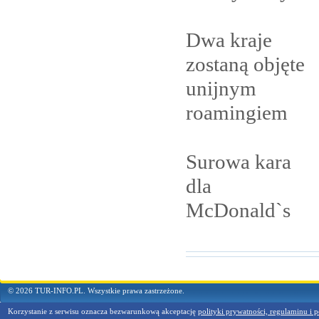
Dwa kraje
zostaną objęte
unijnym
roamingiem
Surowa kara
dla
McDonald`s
© 2026 TUR-INFO.PL. Wszystkie prawa zastrzeżone.
Korzystanie z serwisu oznacza bezwarunkową akceptację
polityki prywatności, regulaminu i p