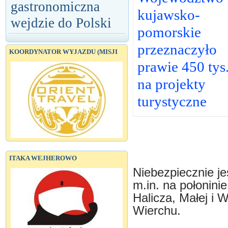
gastronomiczna
kujawsko-
wejdzie do Polski
pomorskie
przeznaczyło
KOORDYNATOR WYJAZDU (MISJI
prawie 450 tys
na projekty
turystyczne
ITAKA WEJHEROWO
Niebezpiecznie je
m.in. na połoninie
Halicza, Małej i 
Wierchu.