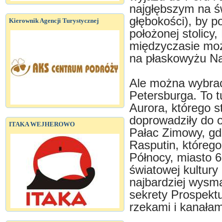
najgłębszym na św
głębokości), by p
Kierownik Agencji Turystycznej
położonej stolicy
międzyczasie moż
na płaskowyżu Naz
Ale można wybrać 
Petersburga. To t
Aurora, którego s
doprowadziły do o
ITAKA WEJHEROWO
Pałac Zimowy, gdz
Rasputin, któreg
Północy, miasto 6
światowej kultury
najbardziej wys
sekrety Prospekt
rzekami i kanała