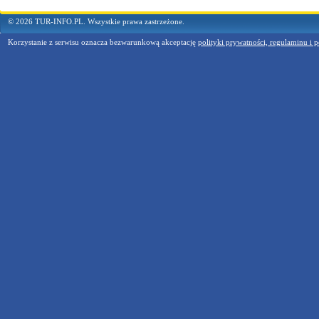
© 2026 TUR-INFO.PL. Wszystkie prawa zastrzeżone.
Korzystanie z serwisu oznacza bezwarunkową akceptację
polityki prywatności, regulaminu i p