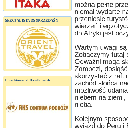
można pełne prze
niemal wydarte na
przeniesie turyst
SPECJALISTA DS SPRZEDAŻY
wierzeń i egzotyc
do Afryki jest ocz
Wartym uwagi są
Zobaczymy tutaj s
Odważni mogą sk
Zambezi, dosiąść 
skorzystać z rafti
Przedstawiciel Handlowy ds.
zachód słońca nad
możliwość udania
niebem na ziemi, 
nieba.
Kolejnym sposobe
wyjazd do Peru i 