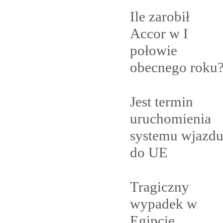
Ile zarobił
Accor w I
połowie
obecnego
roku
Jest termin
uruchomienia
systemu wjazd
do
UE
Tragiczny
wypadek w
Egipcie