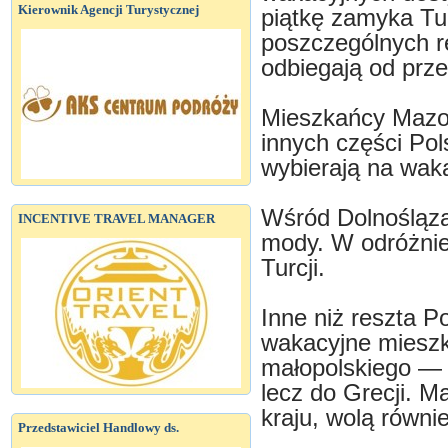
Kierownik Agencji Turystycznej
piątkę zamyka Tu
poszczególnych r
odbiegają od prze
Mieszkańcy Mazow
innych części Pols
wybierają na wak
Wśród Dolnośląz
INCENTIVE TRAVEL MANAGER
mody. W odróżnien
Turcji.
Inne niż reszta P
wakacyjne mieszk
małopolskiego — n
lecz do Grecji. M
kraju, wolą równi
Przedstawiciel Handlowy ds.