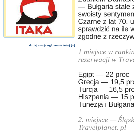
— Bułgaria stale 
swoisty sentymen
Czarne z lat 70. 
sprawdzić na ile 
zgodne z rzeczywi
dodaj swoje ogłoszenie tutaj [+]
1 miejsce w rank
rezerwacji w Trave
Egipt — 22 proc
Grecja — 19,5 pr
Turcja — 16,5 pro
Hiszpania — 15 p
Tunezja i Bułgari
2. miejsce — Śląs
Travelplanet. pl