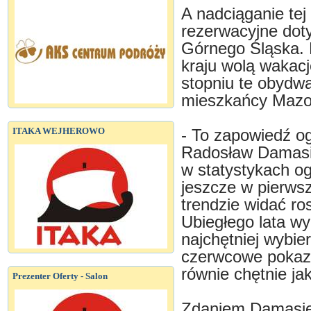
A nadciąganie te
rezerwacyjne dot
Górnego Śląska. 
kraju wolą wakacj
stopniu te obydwa
mieszkańcy Maz
ITAKA WEJHEROWO
- To zapowiedź o
Radosław Damasiew
w statystykach og
jeszcze w pierwsz
trendzie widać ro
Ubiegłego lata wy
najchętniej wybier
czerwcowe pokazy
równie chętnie jak
Prezenter Oferty - Salon
Zdaniem Damasiew