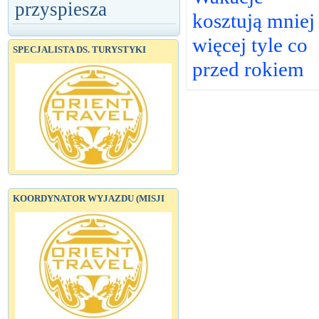
przyspiesza
kosztują mniej
więcej tyle co
SPECJALISTA DS. TURYSTYKI
przed rokiem
KOORDYNATOR WYJAZDU (MISJI