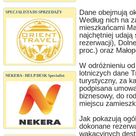
Dane obejmują ok
SPECJALISTA DS SPRZEDAŻY
Według nich na z
mieszkańcami Maz
najchętniej udają
rezerwacji), Doln
proc.) oraz Małopo
W odróżnieniu od
lotniczych dane T
NEKERA - HELP DESK Specialist
turystyczny, za k
podpisana umowa 
biznesowy, do rodz
miejscu zamieszk
Jak pokazują ogól
dokonane rezerwac
wakacyjnych desty