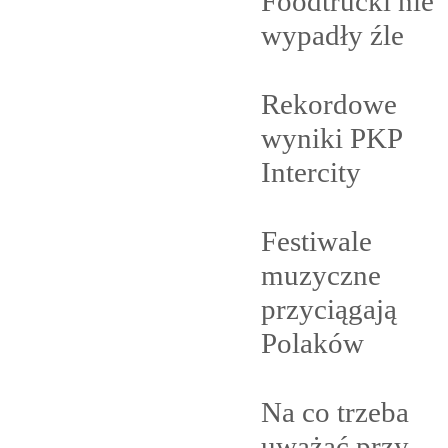
Foodtrucki nie
wypadły
źle
Rekordowe
wyniki PKP
Intercity
Festiwale
muzyczne
przyciągają
Polaków
Na co trzeba
uważać przy