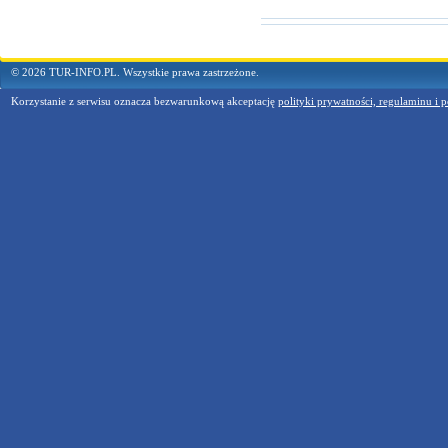
© 2026 TUR-INFO.PL. Wszystkie prawa zastrzeżone.
Korzystanie z serwisu oznacza bezwarunkową akceptację
polityki prywatności, regulaminu i p