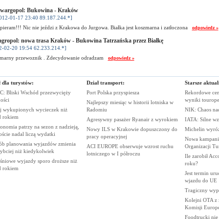
wargopol: Bukowina - Kraków
012-01-17 23:40 89.187.244.*]
pieram!!! Nic nie jeździ z Krakowa do Jurgowa. Białka jest koszmarna i zatłoczona
odpowiedz »
gropol: nowa trasa Kraków - Bukowina Tatrzańska przez Białkę
2-02-20 19:54 62.233.214.*]
marny przewoznik . Zdecydowanie odradzam
odpowiedz »
 dla turystów:
Dział transport:
Starsze aktual
: Bliski Wschód przezwycięży
Port Polska
przyspiesza
Rekordowe cen
ości
wyniki
tourop
Najlepszy miesiąc w historii lotniska w
j wykupionych wycieczek niż
Radomiu
NIK: Chaos n
d
rokiem
Agresywny pasażer Ryanair z
wyrokiem
IATA: Silne wz
onomia patrzy na sezon z nadzieją,
Nowy ILS w Krakowie dopuszczony do
Michelin wyró
oście nadal liczą
wydatki
pracy
operacyjnej
Nowa kampania
ób planowania wyjazdów zmienia
ACI EUROPE obserwuje wzrost ruchu
Organizacji
Tu
zybciej niż
kiedykolwiek
lotniczego w I
półroczu
Ile zarobił Ac
śniowe wyjazdy sporo droższe niż
roku?
d
rokiem
Jest termin ur
wjazdu do
UE
Tragiczny wy
Kolejni OTA z
Komisji
Europe
Foodtrucki ni