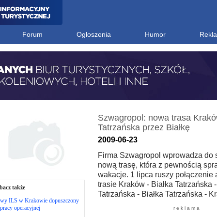
Forum
Ogłoszenia
Humor
Rekl
Szwagropol: nowa trasa Krakó
Tatrzańska przez Białkę
2009-06-23
Firma Szwagropol wprowadza do sw
nową trasę, która z pewnością spr
wakacje. 1 lipca ruszy połączenie
trasie Kraków - Białka Tatrzańska
bacz także
Tatrzańska - Białka Tatrzańska - K
wy ILS w Krakowie dopuszczony
pracy operacyjnej
r e k l a m a