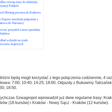
xBus rozwija trasy do ulubionej
tynacji Polaków
avel Meeting powraca do Krakowa
 Express uruchomi połączenie z
akowa do Warszawy
rwiec przyniósł wzrost sprzedaży
Rainbow
ndbad wchodzi na rynek
zewozów krajowych
różni będą mogli korzystać z tego połączenia codziennie, 4 raz
kowa: 7:00; 10:40; 14:25; 18:00. Odjazdy z Bukowiny Tatrzańskie
30; 18:50.
ychczas Szwagropol wprowadził już dwie regularne trasy: Kra
ków (18 kursów) i Kraków - Nowy Sącz - Kraków (12 kursów).