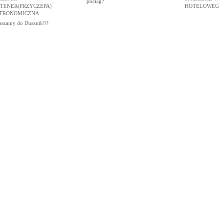
pociąg?
TENER(PRZYCZEPA)
HOTELOWEG
TRONOMICZNA
aszamy do Dusznik!!!