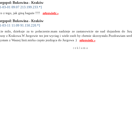
rgopol: Bukowina - Kraków
1-03-01 09:07 213.199.233.*]
co z tego, jak giną bagaże !!!!
odpowiedz »
rgopol: Bukowina - Kraków
1-03-11 11:09 91.150.220.*]
jcie milo, dziekuje za to połaczenie.mam nadzieje ze zastanowicie sie nad dojazdem do Jur
usy z Krakowa.W Jurgowie tez jest wyciag i wiele osob by chetnie skorzystalo.Pozdrawiam serde
ystam z Waszej linii.mirka często jezdząca do Jurgowa :)
odpowiedz »
r e k l a m a