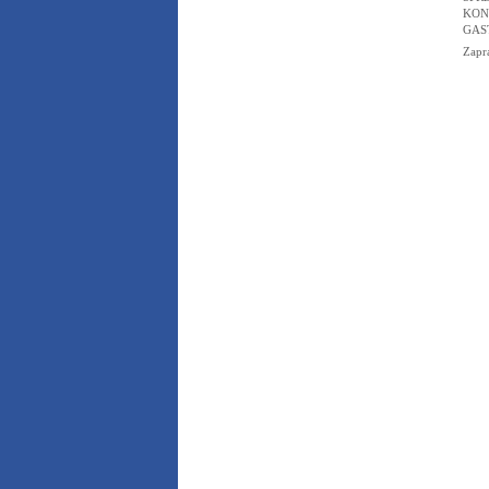
KON
GAS
Zapr