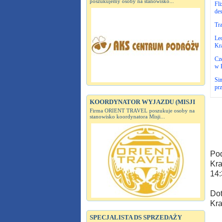
poszukujemy osoby na stanowisko...
Fli
des
Tr
Leo
Kr
Cze
w 
Si
pr
KOORDYNATOR WYJAZDU (MISJI
Firma ORIENT TRAVEL poszukuje osoby na
stanowisko koordynatora Misji...
Pod
Kra
14:
Dot
Kra
SPECJALISTA DS SPRZEDAŻY