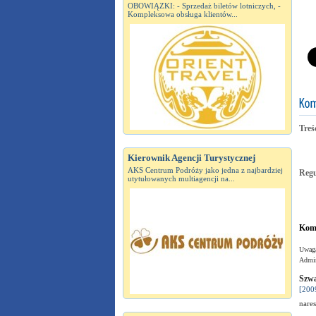
OBOWIĄZKI: - Sprzedaż biletów lotniczych, -
Kompleksowa obsługa klientów...
Treś
Kierownik Agencji Turystycznej
AKS Centrum Podróży jako jedna z najbardziej
Reg
utytułowanych multiagencji na...
Kome
Uwaga
Admin
Szwa
[200
nare