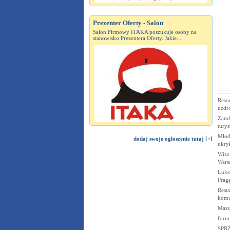
Prezenter Oferty - Salon
Salon Firmowy ITAKA poszukuje osoby na
stanowisko Prezentera Oferty. Jakie...
Resor
uzdr
Zamk
turys
Młod
dodaj swoje ogłoszenie tutaj [+]
ukry
Wizz 
Wars
Luks
Prag
Resta
komun
Mazu
form
SPR