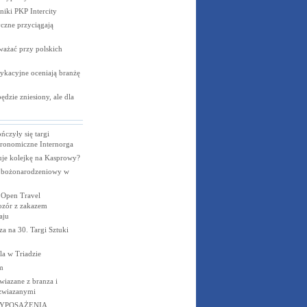
niki PKP
Intercity
czne przyciągają
ważać przy polskich
ykacyjne oceniają branżę
dzie zniesiony, ale dla
czyły się targi
tronomiczne Internorga
je kolejkę na Kasprowy?
 bożonarodzeniowy w
 Open Travel
ozór z zakazem
aju
a na 30. Targi Sztuki
la w Triadzie
m
wiazane z branza i
 zwiazanymi
YPOSAŻENIA