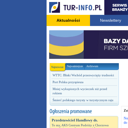
Aktualności
Newslettery
Najważniejsze
Archiwum
Najnowsze
WTTC: Bliski Wschód przezwycięży trudności
Port Polska przyspiesza
Mniej wykupionych wycieczek niż przed
rokiem
Śmierć polskiego turysty w turystycznym raju
Zo
No
Przedstawiciel Handlowy ds.
do 
To my, AKS Centrum Podróży z Chorzowa