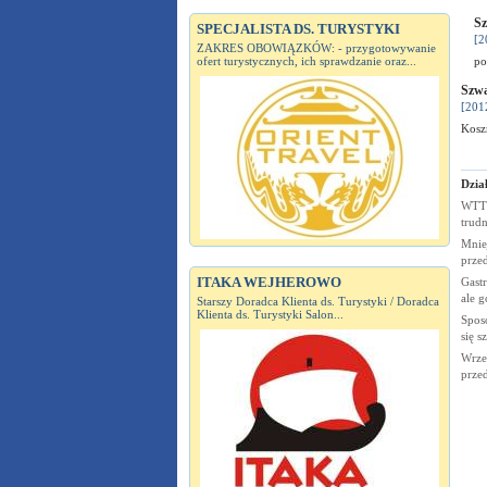
Sz
SPECJALISTA DS. TURYSTYKI
[2
ZAKRES OBOWIĄZKÓW: - przygotowywanie
ofert turystycznych, ich sprawdzanie oraz...
po
Szwa
[201
Kosz
Dział
WTTC
trudn
Mnie
prze
ITAKA WEJHEROWO
Gastr
ale g
Starszy Doradca Klienta ds. Turystyki / Doradca
Klienta ds. Turystyki Salon...
Spos
się s
Wrze
prze