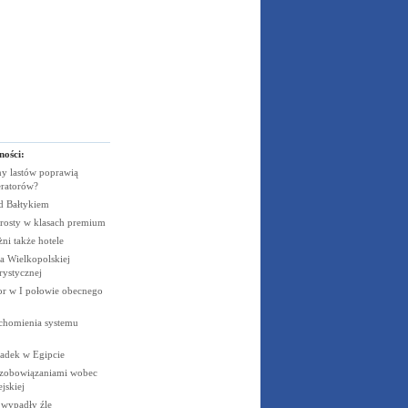
ności:
y lastów poprawią
eratorów?
ad
Bałtykiem
rosty w klasach
premium
żni także
hotele
 Wielkopolskiej
rystycznej
cor w I połowie obecnego
uchomienia systemu
padek w
Egipcie
 zobowiązaniami wobec
jskiej
e wypadły
źle