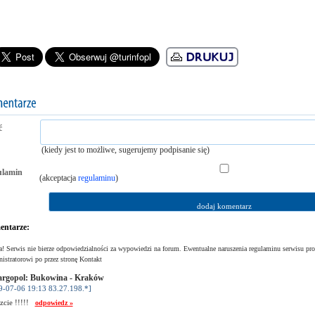
ć
(kiedy jest to możliwe, sugerujemy podpisanie się)
ulamin
(akceptacja
regulaminu
)
ntarze:
! Serwis nie bierze odpowiedzialności za wypowiedzi na forum. Ewentualne naruszenia regulaminu serwisu pro
istratorowi po przez stronę Kontakt
rgopol: Bukowina - Kraków
9-07-06 19:13 83.27.198.*]
szcie !!!!!
odpowiedz »