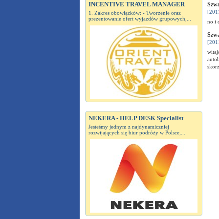
INCENTIVE TRAVEL MANAGER
Szwa
[201
1. Zakres obowiązków: - Tworzenie oraz
prezentowanie ofert wyjazdów grupowych,...
no i 
Szwa
[201
wita
autob
skorz
NEKERA - HELP DESK Specialist
Jesteśmy jednym z najdynamiczniej
rozwijających się biur podróży w Polsce,...