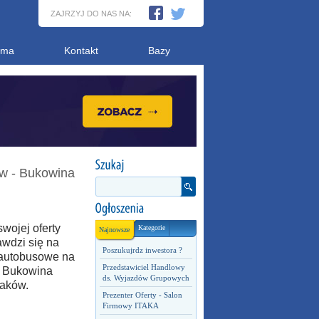
ZAJRZYJ DO NAS NA:
ama
Kontakt
Bazy
w - Bukowina
ojej oferty
Kategorie
Najnowsze
awdzi się na
Poszukujrdz inwestora ?
 autobusowe na
Przedstawiciel Handlowy
 - Bukowina
ds. Wyjazdów Grupowych
raków.
Prezenter Oferty - Salon
Firmowy ITAKA