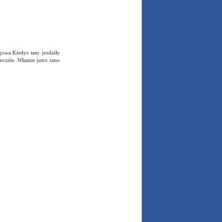
gowa.Kiedys tam jezdziły
cznie .Własnie jutro rano