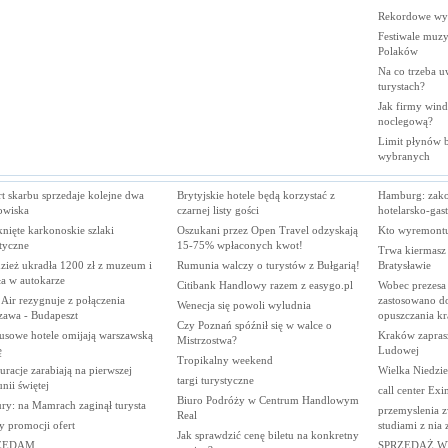
Rekordowe wy
Festiwale muzy
Polaków
Na co trzeba u
turystach?
Jak firmy wind
noclegową?
Limit płynów bę
wybranych
t skarbu sprzedaje kolejne dwa
Brytyjskie hotele będą korzystać z
Hamburg: zakoń
owiska
czarnej listy gości
hotelarsko-gas
nięte karkonoskie szlaki
Oszukani przez Open Travel odzyskają
Kto wyremontu
tyczne
15-75% wpłaconych kwot!
Trwa kiermasz
zież ukradła 1200 zł z muzeum i
Rumunia walczy o turystów z Bułgarią!
Bratysławie
ła w autokarze
Citibank Handlowy razem z easygo.pl
Wobec prezesa
Air rezygnuje z połączenia
zastosowano d
Wenecja się powoli wyludnia
zawa - Budapeszt
opuszczania kr
Czy Poznań spóźnił się w walce o
usowe hotele omijają warszawską
Kraków zaprasz
Mistrzostwa?
ę
Ludowej
Tropikalny weekend
uracje zarabiają na pierwszej
Wielka Niedzie
targi turystyczne
ii świętej
call center Exi
Biuro Podróży w Centrum Handlowym
ry: na Mamrach zaginął turysta
przemyslenia z
Real
y promocji ofert
studiami z nia
Jak sprawdzić cenę biletu na konkretny
ZEDAM
SPRZEDAŻ W