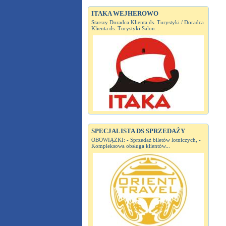
ITAKA WEJHEROWO
Starszy Doradca Klienta ds. Turystyki / Doradca
Klienta ds. Turystyki Salon...
SPECJALISTA DS SPRZEDAŻY
OBOWIĄZKI: - Sprzedaż biletów lotniczych, -
Kompleksowa obsługa klientów...