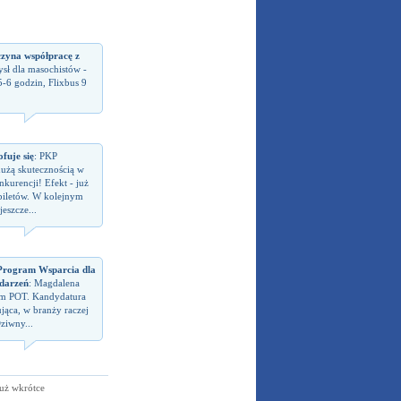
czyna współpracę z
sł dla masochistów -
5-6 godzin, Flixbus 9
fuje się
: PKP
dużą skutecznością w
kurencji! Efekt - już
biletów. W kolejnym
eszcze...
rogram Wsparcia dla
darzeń
: Magdalena
em POT. Kandydatura
jąca, w branży raczej
ziwny...
uż wkrótce