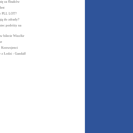
ię za flisaków
est
 w PLL LOT?
ją do zdrady?
iec podróży na
w bilecie WizzAir
ne
 Konwojenci
e z Łodzi - Gandalf