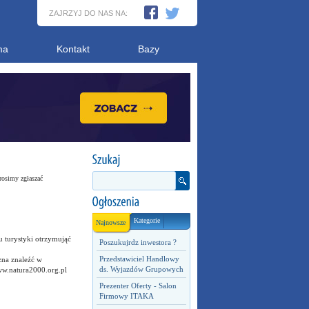
ZAJRZYJ DO NAS NA:
ma
Kontakt
Bazy
rosimy zgłaszać
Kategorie
Najnowsze
 turystyki otrzymująć
Poszukujrdz inwestora ?
Przedstawiciel Handlowy
zna znaleźć w
ds. Wyjazdów Grupowych
ww.natura2000.org.pl
Prezenter Oferty - Salon
Firmowy ITAKA