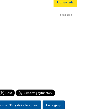
Odpowiedz
r e k l a m a
rupa: Turystyka krajowa
Lista grup