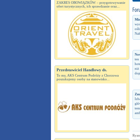
ZAKRES OBOWIĄZKÓW: - przygotowywanie
ofert turystycznych, ich sprawdzanie oraz...
Min
wyc
ośl
Nał
No
ten
hot
niż
Przedstawiciel Handlowy ds.
dop
To my, AKS Centrum Podróży z Chorzowa
poszukujemy osoby na stanowisko...
Zm
Izb
głó
tem
amb
Ryana
europ