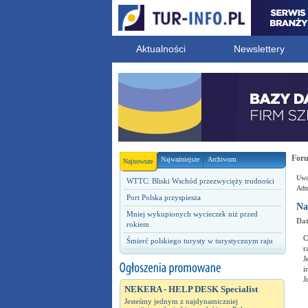
Aktualności
Newslettery
For
Najważniejsze
Archiwum
Najnowsze
Uwag
WTTC: Bliski Wschód przezwycięży trudności
Admi
Port Polska przyspiesza
Na
Mniej wykupionych wycieczek niż przed
Dat
rokiem
C
Śmierć polskiego turysty w turystycznym raju
r
J
i
J
NEKERA - HELP DESK Specialist
Jesteśmy jednym z najdynamiczniej