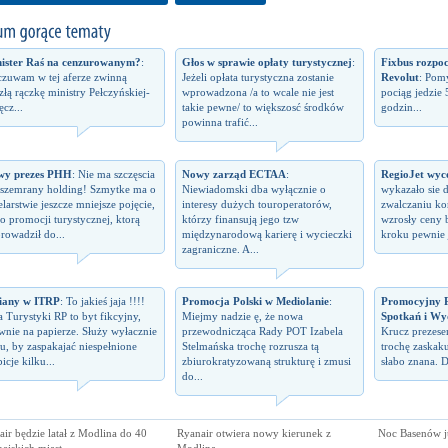
ister Raś na cenzurowanym?
:
Głos w sprawie opłaty turystycznej
:
Fixbus rozpo
zuwam w tej aferze zwinną
Jeżeli opłata turystyczna zostanie
Revolut
: Pomy
izłą rączkę ministry Pełczyńskiej-
wprowadzona /a to wcale nie jest
pociąg jedzie 
ęcz...
takie pewne/ to większosć środków
godzin...
powinna trafić...
wy prezes PHH
: Nie ma szczęscia
Nowy zarząd ECTAA
:
RegioJet wyco
 szemrany holding! Szmytke ma o
Niewiadomski dba wyłącznie o
wykazało sie 
elarstwie jeszcze mniejsze pojęcie,
interesy dużych touroperatorów,
zwalczaniu kon
 o promocji turystycznej, ktorą
którzy finansują jego tzw
wzrosły ceny 
rowadził do...
międzynarodową karierę i wycieczki
kroku pewnie j
zagraniczne. A...
iany w ITRP
: To jakieś jaja !!!!
Promocja Polski w Mediolanie
:
Promocyjny P
a Turystyki RP to byt fikcyjny,
Miejmy nadzie ę, że nowa
Spotkań i Wy
wnie na papierze. Służy wyłacznie
przewodnicząca Rady POT Izabela
Krucz prezes
u, by zaspakajać niespełnione
Stelmańska trochę rozrusza tą
trochę zaskaku
icje kilku...
zbiurokratyzowaną strukturę i zmusi
słabo znana. D
do...
ir będzie latał z Modlina do 40
Ryanair otwiera nowy kierunek z
Noc Basenów j
ejskich miast
Modlina