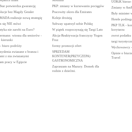
UOKiK bierze s
Star potwierdza gwarancję
PKP: zmiany w kursowaniu pociągów
Zmiany w AmR
lucje bez Magdy Gessler
Pracowity okres dla Emirates
Były minister
ADA realizuje nową strategię
Koleje drożeją
Hotele podżega
m się NIE mówi
Subway upatrzył sobie Polskę
PKP TLK - kon
tyka nie zarobi na Euro?
W piątek rozpoczynają się Targi Lato
korytarzu
ermann: wiosna dla seniorów -
Akcja-Reaktywacja franczyzy Yogen
zwrot podatku 
 kierunki
Fruz
targi turystycz
- biuro podróży
formy promocji ofert
Wychowawcy -
yslenia zwiazane z branza i
SPRZEDAM
Opinie o biurz
ami z nia zwiazanymi
KONTENER(PRZYCZEPA)
Travel
GASTRONOMICZNA
am pracy w Egipcie
Zapraszam na Mazury. Domek dla
rodzin z dziećmi.