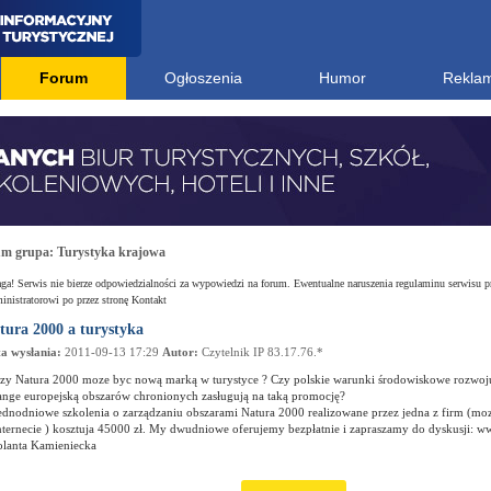
Forum
Ogłoszenia
Humor
Rekla
um grupa:
Turystyka krajowa
a! Serwis nie bierze odpowiedzialności za wypowiedzi na forum. Ewentualne naruszenia regulaminu serwisu p
nistratorowi po przez stronę Kontakt
tura 2000 a turystyka
a wysłania:
2011-09-13 17:29
Autor:
Czytelnik IP 83.17.76.*
zy Natura 2000 moze byc nową marką w turystyce ? Czy polskie warunki środowiskowe rozwoju
ange europejską obszarów chronionych zasługują na taką promocję?
ednodniowe szkolenia o zarządzaniu obszarami Natura 2000 realizowane przez jedna z firm (mo
nternecie ) kosztuja 45000 zł. My dwudniowe oferujemy bezpłatnie i zapraszamy do dyskusji: w
olanta Kamieniecka