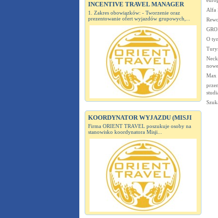
INCENTIVE TRAVEL MANAGER
Alfa 
1. Zakres obowiązków: - Tworzenie oraz
prezentowanie ofert wyjazdów grupowych,...
Rewo
GROM
O ty
Turys
Neck
nowe
Max 
przem
studi
Szuk
KOORDYNATOR WYJAZDU (MISJI
Firma ORIENT TRAVEL poszukuje osoby na
stanowisko koordynatora Misji...