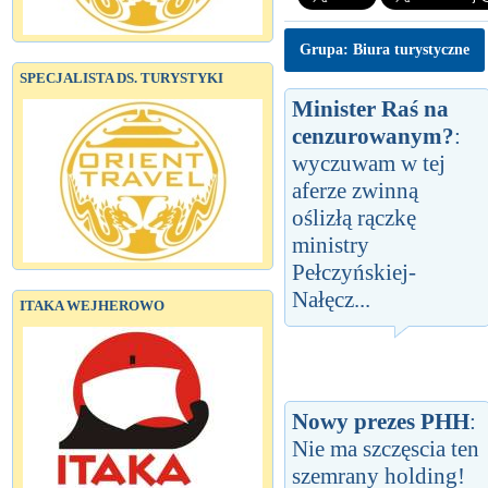
Grupa: Biura turystyczne
SPECJALISTA DS. TURYSTYKI
Minister Raś na
cenzurowanym?
:
wyczuwam w tej
aferze zwinną
oślizłą rączkę
ministry
Pełczyńskiej-
Nałęcz...
ITAKA WEJHEROWO
Nowy prezes PHH
:
Nie ma szczęscia ten
szemrany holding!