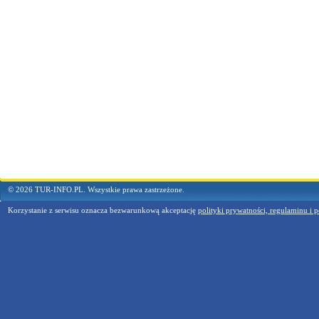
© 2026 TUR-INFO.PL. Wszystkie prawa zastrzeżone.
Korzystanie z serwisu oznacza bezwarunkową akceptację
polityki prywatności, regulaminu i p