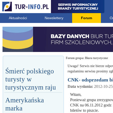
Aktualności
Newslettery
Forum
O
Forum grupa:
Biura turystyczne
Uwaga! Serwis nie bierze odpo
Śmierć polskiego
regulaminu serwisu prosimy zgł
turysty w
CNK- odsprzedam bi
turystycznym raju
Data wysłania:
2012-10-25
Witam,
Amerykańska
Ponieważ grupa zrezygnowa
CNK na 06.11.2012 godz 13
marka
biletów to piszcie.