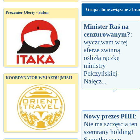
Grupa: Inne związane z bra
Prezenter Oferty - Salon
Minister Raś na
cenzurowanym?
:
wyczuwam w tej
aferze zwinną
oślizłą rączkę
ministry
Pełczyńskiej-
KOORDYNATOR WYJAZDU (MISJI
Nałęcz...
Nowy prezes PHH
:
Nie ma szczęscia ten
szemrany holding!
Szmytke ma o