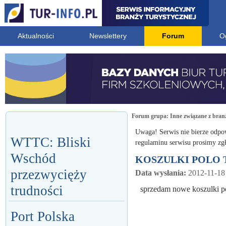
Aktualności
Newslettery
Forum
O
Forum grupa:
Inne związane z bran
Uwaga! Serwis nie bierze odpo
WTTC: Bliski
regulaminu serwisu prosimy zgł
Wschód
KOSZULKI POLO 
przezwycięży
Data wysłania:
2012-11-18
trudności
sprzedam nowe koszulki pol
Port Polska