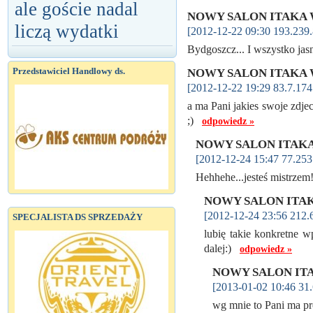
ale goście nadal
NOWY SALON ITAKA 
liczą wydatki
[2012-12-22 09:30 193.239.
Bydgoszcz... I wszystko ja
Przedstawiciel Handlowy ds.
NOWY SALON ITAKA 
[2012-12-22 19:29 83.7.174
a ma Pani jakies swoje zdjec
;)
odpowiedz »
NOWY SALON ITAKA
[2012-12-24 15:47 77.253
Hehhehe...jesteś mistrze
NOWY SALON ITAK
[2012-12-24 23:56 212.
SPECJALISTA DS SPRZEDAŻY
lubię takie konkretne w
dalej:)
odpowiedz »
NOWY SALON ITA
[2013-01-02 10:46 31.
wg mnie to Pani ma p