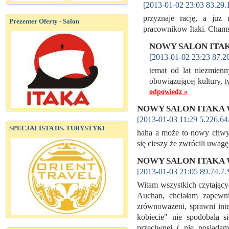
[2013-01-02 23:03 83.29.
przyznaje rację, a ju
Prezenter Oferty - Salon
pracownikow Itaki. Chams
NOWY SALON ITAK
[2013-01-02 23:23 87.2
temat od lat niezmienn
obowiązującej kultury, t
odpowiedz »
NOWY SALON ITAKA 
[2013-01-03 11:29 5.226.64
SPECJALISTA DS. TURYSTYKI
haha a może to nowy chwyt
się cieszy że zwrócili uwagę
NOWY SALON ITAKA 
[2013-01-03 21:05 89.74.7.
Witam wszystkich czytając
Auchan, chciałam zapewni
zrównoważeni, sprawni intel
kobiecie" nie spodobała s
przeciwnej ( nie posiada