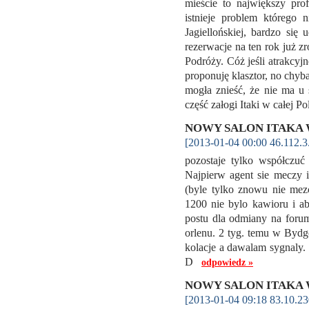
mieście to największy prof
istnieje problem którego 
Jagiellońskiej, bardzo si
rezerwacje na ten rok już 
Podróży. Cóż jeśli atrakcyjn
proponuję klasztor, no chyb
mogła znieść, że nie ma u
część załogi Itaki w całej P
NOWY SALON ITAKA 
[2013-01-04 00:00 46.112.3
pozostaje tylko współczuć
Najpierw agent sie meczy i
(byle tylko znowu nie mezc
1200 nie bylo kawioru i ab
postu dla odmiany na foru
orlenu. 2 tyg. temu w Bydg
kolacje a dawalam sygnaly. w
D
odpowiedz »
NOWY SALON ITAKA 
[2013-01-04 09:18 83.10.23