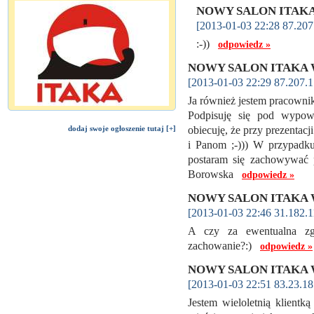
NOWY SALON ITAKA
[2013-01-03 22:28 87.207
:-))
odpowiedz »
NOWY SALON ITAKA 
[2013-01-03 22:29 87.207.1
Ja również jestem pracow
Podpisuję się pod wypowi
dodaj swoje ogłoszenie tutaj [+]
obiecuję, że przy prezentacj
i Panom ;-))) W przypadku 
postaram się zachowywać p
Borowska
odpowiedz »
NOWY SALON ITAKA 
[2013-01-03 22:46 31.182.1
A czy za ewentualna zgo
zachowanie?:)
odpowiedz »
NOWY SALON ITAKA 
[2013-01-03 22:51 83.23.18
Jestem wieloletnią klientk