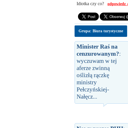
Idiotka czy co?
odpowiedz 
Grupa: Biura turystyczne
Minister Raś na
cenzurowanym?
:
wyczuwam w tej
aferze zwinną
oślizłą rączkę
ministry
Pełczyńskiej-
Nałęcz...