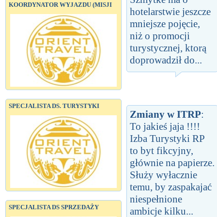
KOORDYNATOR WYJAZDU (MISJI
hotelarstwie jeszcze
mniejsze pojęcie,
niż o promocji
turystycznej, ktorą
doprowadził do...
SPECJALISTA DS. TURYSTYKI
Zmiany w ITRP
:
To jakieś jaja !!!!
Izba Turystyki RP
to byt fikcyjny,
głównie na papierze.
Służy wyłacznie
temu, by zaspakajać
niespełnione
SPECJALISTA DS SPRZEDAŻY
ambicje kilku...