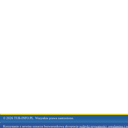
© 2026 TUR-INFO.PL. Wszystkie prawa zastrzeżone.
Korzystanie z serwisu oznacza bezwarunkową akceptację
polityki prywatności, regulaminu i p