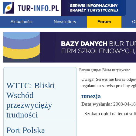
Aktualności
Newslettery
Forum
O
Forum grupa:
Biura turystyczne
Uwaga! Serwis nie bierze odpo
WTTC: Bliski
regulaminu serwisu prosimy zgł
Wschód
tunezja
przezwycięży
Data wysłania:
2008-04-18
trudności
Szukam opini na temat sul
Port Polska