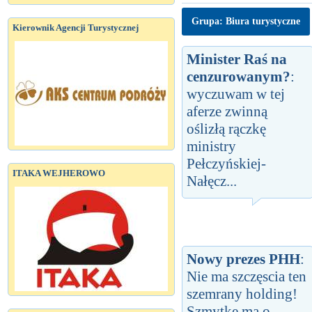
Grupa: Biura turystyczne
Kierownik Agencji Turystycznej
Minister Raś na
cenzurowanym?
:
wyczuwam w tej
aferze zwinną
oślizłą rączkę
ministry
Pełczyńskiej-
ITAKA WEJHEROWO
Nałęcz...
Nowy prezes PHH
:
Nie ma szczęscia ten
szemrany holding!
Szmytke ma o