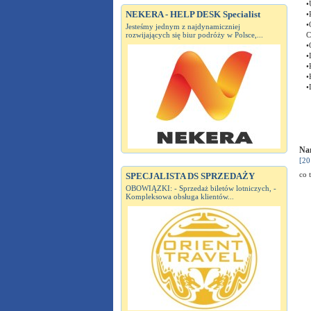
•
NEKERA - HELP DESK Specialist
•
•
Jesteśmy jednym z najdynamiczniej
rozwijających się biur podróży w Polsce,...
C
•
•
•
•
•
Nar
[20
co 
SPECJALISTA DS SPRZEDAŻY
OBOWIĄZKI: - Sprzedaż biletów lotniczych, -
Kompleksowa obsługa klientów...