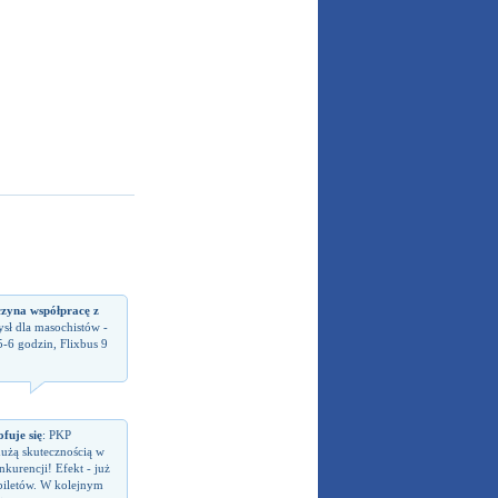
czyna współpracę z
sł dla masochistów -
5-6 godzin, Flixbus 9
fuje się
: PKP
dużą skutecznością w
kurencji! Efekt - już
biletów. W kolejnym