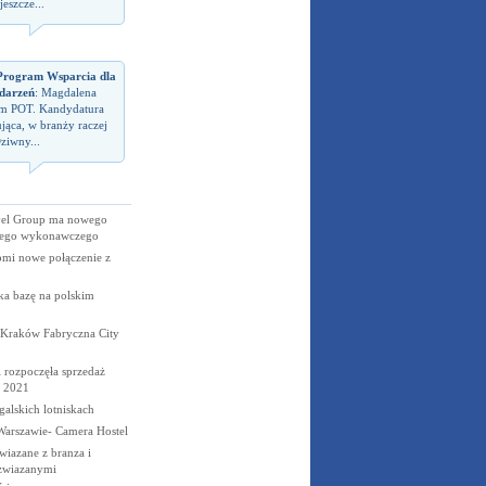
eszcze...
rogram Wsparcia dla
darzeń
: Magdalena
em POT. Kandydatura
jąca, w branży raczej
ziwny...
vel Group ma nowego
cego wykonawczego
omi nowe połączenie z
ka bazę na polskim
 Kraków Fabryczna City
 rozpoczęła sprzedaż
j 2021
galskich lotniskach
Warszawie- Camera Hostel
wiazane z branza i
 zwiazanymi