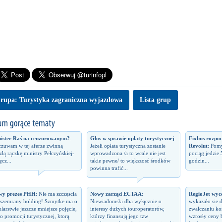
rupa: Turystyka zagraniczna wyjazdowa
Lista grup
ister Raś na cenzurowanym?
:
Głos w sprawie opłaty turystycznej
:
Fixbus rozpo
zuwam w tej aferze zwinną
Jeżeli opłata turystyczna zostanie
Revolut
: Pomy
izłą rączkę ministry Pełczyńskiej-
wprowadzona /a to wcale nie jest
pociąg jedzie 
ęcz...
takie pewne/ to większosć środków
godzin...
powinna trafić...
wy prezes PHH
: Nie ma szczęscia
Nowy zarząd ECTAA
:
RegioJet wyco
 szemrany holding! Szmytke ma o
Niewiadomski dba wyłącznie o
wykazało sie 
elarstwie jeszcze mniejsze pojęcie,
interesy dużych touroperatorów,
zwalczaniu kon
 o promocji turystycznej, ktorą
którzy finansują jego tzw
wzrosły ceny 