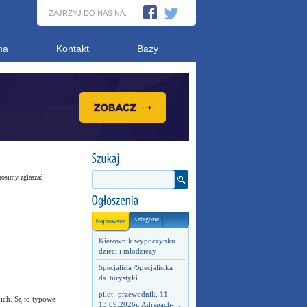
ZAJRZYJ DO NAS NA:
ma
Kontakt
Bazy
rosimy zgłaszać
Kategorie
Najnowsze
Kierownik wypoczynku
dzieci i młodzieży
Specjalista /Specjalistka
ds. turystyki
pilot- przewodnik, 11-
kich. Są to typowe
13.09.2026r. Adrspach-...