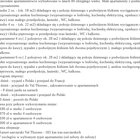
rancuskie apartamentowce wybudowane w latach 80 ubiegłego wieku. Małe apartamenty z pod
yposażeniem.
tudio 2 os. - (ok. 18 m2) składające się z pokoju dziennego z podwójnym łóżkiem wyciąganym 
yposażonego aneksu kuchennego (wyposażonego w lodówkę, kuchenkę elektryczną, opiekacz i
awy) oraz małego przedpokoju, łazienki , WC, balkonu.
tudio 4 os. - (ok. 22 m2) składające się z pokoju dziennego z podwójnym łóżkiem wyciąganym 
yposażonego aneksu kuchennego (wyposażonego w lodówkę, kuchenkę elektryczną, opiekacz i
awy) i łóżka piętrowego w przedpokoju oraz łazienki , WC i balkonu .
partament 4 os ( 2 pokojowy ok. 28 m2 ) składający się pokoju dziennego z podwójnym łóżki
ełni wyposażonego aneksu kuchennego (wyposażonego w lodówkę, kuchenkę elektryczną, opie
xpres do kawy), sypialni z podwójnym łóżkiem lub dwoma pojedynczymi ), małego przedpokoju,
alkonu.
partament 6 os ( 2 pokojowy ok. 28 m2 ) składający się pokoju dziennego z podwójnym łóżki
ełni wyposażonego aneksu kuchennego (wyposażonego w lodówkę, kuchenkę elektryczną, opie
xpres do kawy), sypialni z podwójnym łóżkiem lub dwoma pojedynczymi ), aneksu noclegoweg
iętrowym, małego przedpokoju, łazienki , WC, balkonu.
rogram imprezy:
 dzień - wyjazd z Polski i przejazd do Francji
 dzień - przyjazd do Val Thorens , zakwaterowanie w apartamentach
 - 8 dzień jazda na nartach
 dzień - wykwaterowanie i przejazd do Polski
0 dzień - powrót do Polski
ena przy pełnym wykorzystaniu miejsc:
180 zł w studio 2 osobowym
970 zł w studio 4 osobowym
100 zł w apartamencie 4 osobowym
000 zł w apartamencie 6 osobowym
ena obejmuje :
Karnet narciarski Val Thorens - 165 km tras narciarskich
7 noclegów w wybranym typie apartamentu (od soboty do soboty)