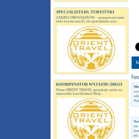
SPECJALISTA DS. TURYSTYKI
ZAKRES OBOWIĄZKÓW: - przygotowywanie
ofert turystycznych, ich sprawdzanie oraz...
G
KOORDYNATOR WYJAZDU (MISJI
Min
Firma ORIENT TRAVEL poszukuje osoby na
wyc
stanowisko koordynatora Misji...
ośl
Nał
No
ten
hot
niż