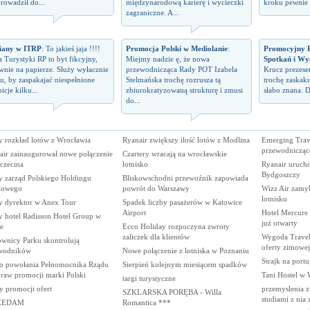
rowadził do...
międzynarodową karierę i wycieczki
kroku pewnie j
zagraniczne. A...
iany w ITRP
: To jakieś jaja !!!!
Promocja Polski w Mediolanie
:
Promocyjny P
a Turystyki RP to byt fikcyjny,
Miejmy nadzie ę, że nowa
Spotkań i Wy
wnie na papierze. Służy wyłacznie
przewodnicząca Rady POT Izabela
Krucz prezes
u, by zaspakajać niespełnione
Stelmańska trochę rozrusza tą
trochę zaskaku
icje kilku...
zbiurokratyzowaną strukturę i zmusi
słabo znana. D
do...
 rozkład lotów z Wrocławia
Ryanair zwiększy ilość lotów z Modlina
Emerging Tra
przewodniczą
air zainaugurował nowe połączenie
Czartery wracają na wrocławskie
czecina
lotnisko
Ryanair uruch
Bydgoszczy
 zarząd Polskiego Holdingu
Bliskowschodni przewoźnik zapowiada
lowego
powrót do Warszawy
Wizz Air zamy
lotnisku
 dyrektor w Anex Tour
Spadek liczby pasażerów w Katowice
Airport
Hotel Mercure
 hotel Radisson Hotel Group w
już otwarty
e
Ecco Holiday rozpoczyna zwroty
zaliczek dla klientów
Wygoda Travel
ownicy Parku skontrolują
oferty zimowe
wodników
Nowe połączenie z lotniska w Poznaniu
Strajk na portu
ko powołania Pełnomocnika Rządu
Sierpień kolejnym miesiącem spadków
praw promocji marki Polski
Tani Hostel w 
targi turystyczne
y promocji ofert
przemyslenia z
SZKLARSKA PORĘBA - Willa
studiami z nia
ZEDAM
Romantica ***