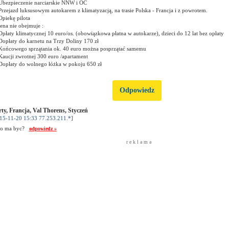
Ubezpieczenie narciarskie NNW i OC
Przejazd luksusowym autokarem z klimatyzacją, na trasie Polska - Francja i z powrotem.
Opiekę pilota
ena nie obejmuje :
Opłaty klimatycznej 10 euro/os. (obowiązkowa płatna w autokarze), dzieci do 12 lat bez opłaty
Dopłaty do karnetu na Trzy Doliny 170 zł
Końcowego sprzątania ok. 40 euro można posprzątać samemu
Kaucji zwrotnej 300 euro /apartament
Dopłaty do wolnego łóżka w pokoju 650 zł
Odpowiedz
ty, Francja, Val Thorens, Styczeń
15-11-20 15:33 77.253.211.*]
to ma byc?
odpowiedz »
r e k l a m a