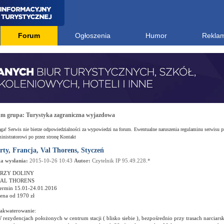
Forum
Ogłoszenia
Humor
Rekla
um grupa:
Turystyka zagraniczna wyjazdowa
a! Serwis nie bierze odpowiedzialności za wypowiedzi na forum. Ewentualne naruszenia regulaminu serwisu p
nistratorowi po przez stronę Kontakt
rty, Francja, Val Thorens, Styczeń
a wysłania:
2015-10-26 10:43
Autor:
Czytelnik IP 95.49.228.*
RZY DOLINY
AL THORENS
ermin 15.01-24.01.2016
ena od 1970 zł
akwaterowanie:
 rezydencjach położonych w centrum stacji ( blisko siebie ), bezpośrednio przy trasach narciars