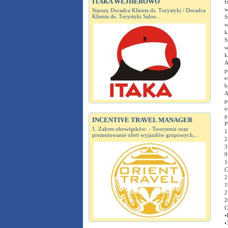
ITAKA WEJHEROWO
f
w
Starszy Doradca Klienta ds. Turystyki / Doradca
Klienta ds. Turystyki Salon...
S
w
k
S
w
k
A
p
e
b
A
p
e
p
INCENTIVE TRAVEL MANAGER
P
1. Zakres obowiązków: - Tworzenie oraz
1
prezentowanie ofert wyjazdów grupowych,...
2
3
9
1
C
2
1
2
2
C
•
•