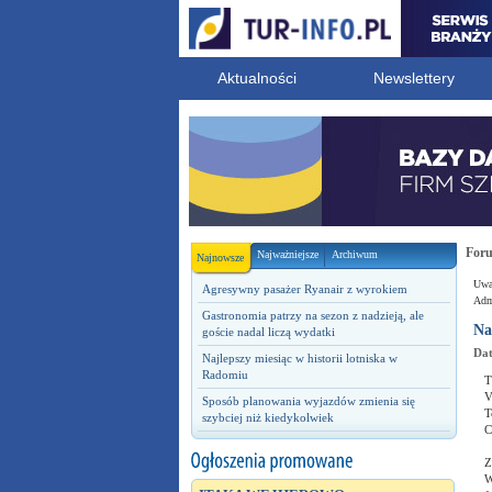
Aktualności
Newslettery
For
Najważniejsze
Archiwum
Najnowsze
Uwag
Agresywny pasażer Ryanair z wyrokiem
Admi
Gastronomia patrzy na sezon z nadzieją, ale
Na
goście nadal liczą wydatki
Dat
Najlepszy miesiąc w historii lotniska w
Radomiu
T
V
Sposób planowania wyjazdów zmienia się
T
szybciej niż kiedykolwiek
C
Z
W