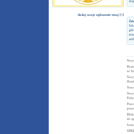
dop
dodaj swoje ogłoszenie tutaj [+]
Zm
Izb
głó
tem
amb
Nowy
Ryan
ze Sz
Nowy
Hote
Nowy
Nowy
Polsc
Prac
prze
Blis
do s
form
SPR