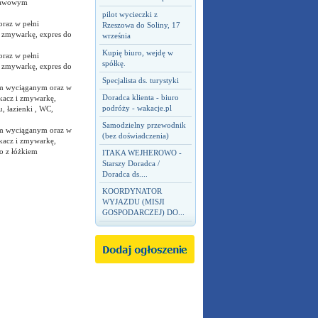
stawowym
pilot wycieczki z
oraz w pełni
Rzeszowa do Soliny, 17
 zmywarkę, expres do
września
Kupię biuro, wejdę w
oraz w pełni
spółkę.
 zmywarkę, expres do
Specjalista ds. turystyki
em wyciąganym oraz w
Doradca klienta - biuro
kacz i zmywarkę,
podróży - wakacje.pl
 łazienki , WC,
Samodzielny przewodnik
em wyciąganym oraz w
(bez doświadczenia)
kacz i zmywarkę,
o z łóżkiem
ITAKA WEJHEROWO -
Starszy Doradca /
Doradca ds....
KOORDYNATOR
WYJAZDU (MISJI
GOSPODARCZEJ) DO...