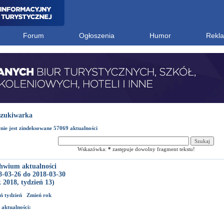
Forum
Ogłoszenia
Humor
Rekl
zukiwarka
nie jest zindeksowane 57069 aktualności
Wskazówka:
*
zastępuje dowolny fragment tekstu!
hwium aktualności
8-03-26 do 2018-03-30
 2018, tydzień 13)
ń tydzień
Zmień rok
 aktualności: