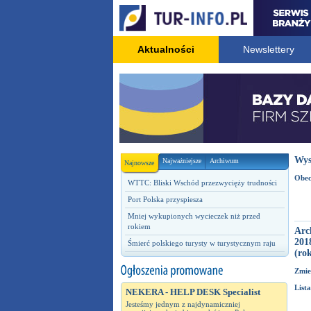
Aktualności
Newslettery
Wys
Najważniejsze
Archiwum
Najnowsze
Obec
WTTC: Bliski Wschód przezwycięży trudności
Port Polska przyspiesza
Mniej wykupionych wycieczek niż przed
rokiem
Arc
201
Śmierć polskiego turysty w turystycznym raju
(rok
Zmie
Lista
NEKERA - HELP DESK Specialist
Jesteśmy jednym z najdynamiczniej