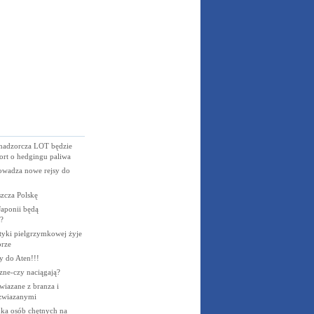
nadzorcza LOT będzie
ort o hedgingu paliwa
owadza nowe rejsy do
szcza Polskę
aponii będą
?
styki pielgrzymkowej żyje
brze
ty do Aten!!!
czne-czy naciągają?
wiazane z branza i
 zwiazanymi
uka osób chętnych na