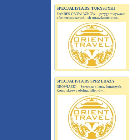
SPECJALISTA DS. TURYSTYKI
ZAKRES OBOWIĄZKÓW: - przygotowywanie
ofert turystycznych, ich sprawdzanie oraz...
SPECJALISTA DS SPRZEDAŻY
OBOWIĄZKI: - Sprzedaż biletów lotniczych, -
Kompleksowa obsługa klientów...