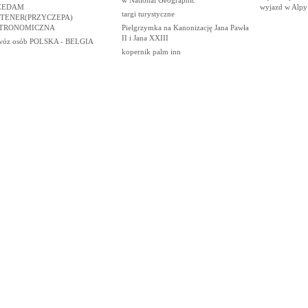
ZEDAM
wyjazd w Alpy
targi turystyczne
TENER(PRZYCZEPA)
TRONOMICZNA
Pielgrzymka na Kanonizację Jana Pawła
II i Jana XXIII
wóz osób POLSKA - BELGIA
kopernik palm inn