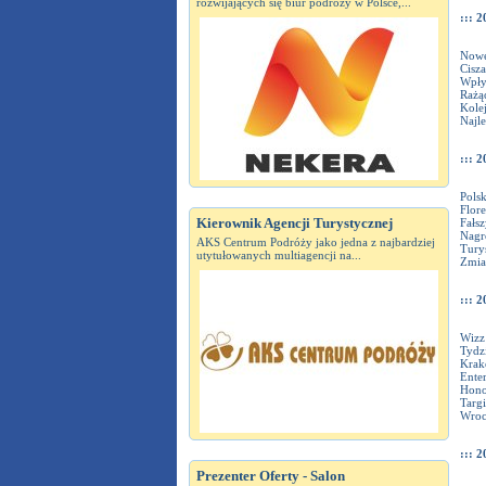
rozwijających się biur podróży w Polsce,...
::: 2
Nowe
Cisz
Wpły
Rażąc
Kole
Najle
::: 2
Pols
Flor
Kierownik Agencji Turystycznej
Fałs
Nagr
AKS Centrum Podróży jako jedna z najbardziej
Turyś
utytułowanych multiagencji na...
Zmia
::: 2
Wizz
Tydz
Krak
Enter
Hono
Targi
Wroc
::: 2
Prezenter Oferty - Salon