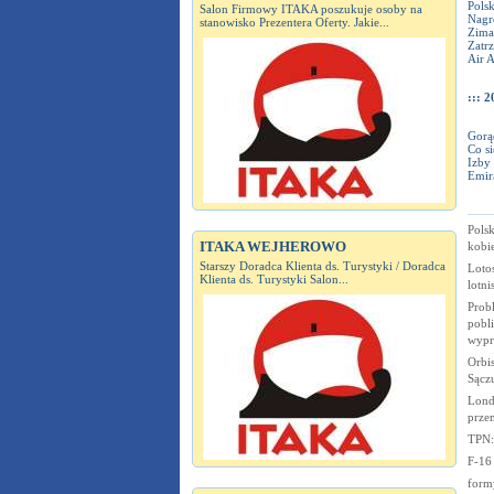
Pols
Salon Firmowy ITAKA poszukuje osoby na
Nagr
stanowisko Prezentera Oferty. Jakie...
Zima
Zatrz
Air 
::: 2
Gorąc
Co si
Izby 
Emira
Polsk
ITAKA WEJHEROWO
kobie
Starszy Doradca Klienta ds. Turystyki / Doradca
Loto
Klienta ds. Turystyki Salon...
lotn
Prob
pobl
wypr
Orbi
Sącz
Londy
prze
TPN:
F-16
form