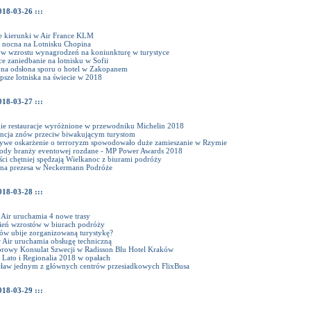
018-03-26 :::
 kierunki w Air France KLM
a nocna na Lotnisku Chopina
w wzrostu wynagrodzeń na koniunkturę w turystyce
e zaniedbanie na lotnisku w Sofii
jna odsłona sporu o hotel w Zakopanem
psze lotniska na świecie w 2018
018-03-27 :::
kie restauracje wyróżnione w przewodniku Michelin 2018
encja znów przeciw biwakującym turystom
zywe oskarżenie o terroryzm spowodowało duże zamieszanie w Rzymie
ody branży eventowej rozdane - MP Power Awards 2018
ci chętniej spędzają Wielkanoc z biurami podróży
na prezesa w Neckermann Podróże
018-03-28 :::
 Air uruchamia 4 nowe trasy
ień wzrostów w biurach podróży
ów ubije zorganizowaną turystykę?
 Air uruchamia obsługę techniczną
rowy Konsulat Szwecji w Radisson Blu Hotel Kraków
 Lato i Regionalia 2018 w opałach
ław jednym z głównych centrów przesiadkowych FlixBusa
018-03-29 :::