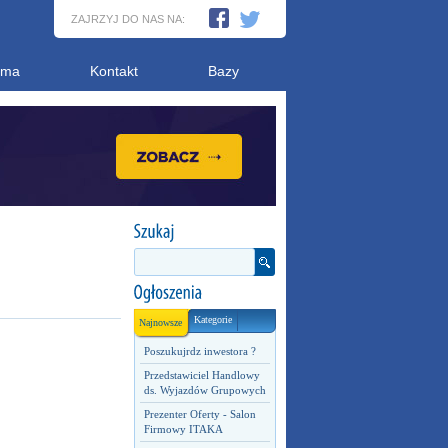
ZAJRZYJ DO NAS NA:
ama
Kontakt
Bazy
Kategorie
Najnowsze
Poszukujrdz inwestora ?
Przedstawiciel Handlowy
ds. Wyjazdów Grupowych
Prezenter Oferty - Salon
Firmowy ITAKA