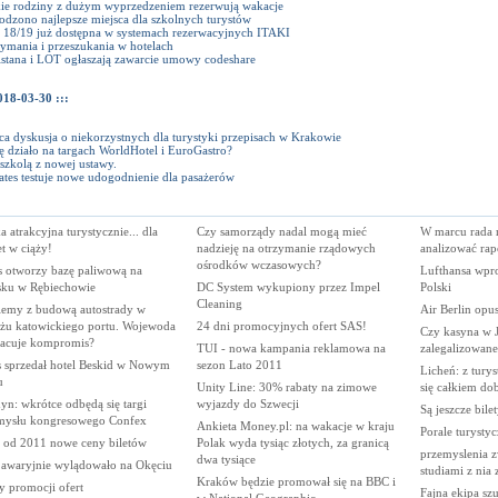
kie rodziny z dużym wyprzedzeniem rezerwują wakacje
odzono najlepsze miejsca dla szkolnych turystów
 18/19 już dostępna w systemach rezerwacyjnych ITAKI
ymania i przeszukania w hotelach
Astana i LOT ogłaszają zawarcie umowy codeshare
018-03-30 :::
a dyskusja o niekorzystnych dla turystyki przepisach w Krakowie
ę działo na targach WorldHotel i EuroGastro?
szkolą z nowej ustawy.
tes testuje nowe udogodnienie dla pasażerów
a atrakcyjna turystycznie... dla
Czy samorządy nadal mogą mieć
W marcu rada 
t w ciąży!
nadzieję na otrzymanie rządowych
analizować rap
ośrodków wczasowych?
s otworzy bazę paliwową na
Lufthansa wpr
isku w Rębiechowie
DC System wykupiony przez Impel
Polski
Cleaning
lemy z budową autostrady w
Air Berlin opu
iżu katowickiego portu. Wojewoda
24 dni promocyjnych ofert SAS!
Czy kasyna w J
acuje kompromis?
TUI - nowa kampania reklamowa na
zalegalizowane
s sprzedał hotel Beskid w Nowym
sezon Lato 2011
Licheń: z tury
u
Unity Line: 30% rabaty na zimowe
się całkiem do
n: wkrótce odbędą się targi
wyjazdy do Szwecji
Są jeszcze bile
mysłu kongresowego Confex
Ankieta Money.pl: na wakacje w kraju
Porale turysty
 od 2011 nowe ceny biletów
Polak wyda tysiąc złotych, za granicą
przemyslenia z
dwa tysiące
 awaryjnie wylądowało na Okęciu
studiami z nia
Kraków będzie promował się na BBC i
y promocji ofert
Fajna ekipa sz
w National Geographic