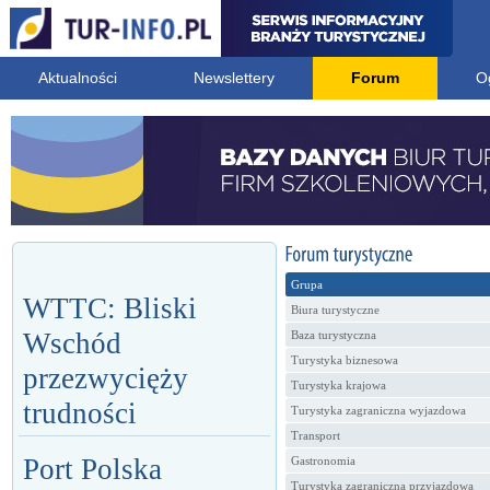
Aktualności
Newslettery
Forum
O
Grupa
WTTC: Bliski
Biura turystyczne
Wschód
Baza turystyczna
Turystyka biznesowa
przezwycięży
Turystyka krajowa
trudności
Turystyka zagraniczna wyjazdowa
Transport
Port Polska
Gastronomia
Turystyka zagraniczna przyjazdowa