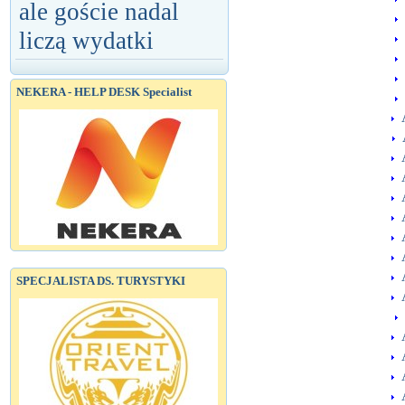
ale goście nadal
liczą wydatki
NEKERA - HELP DESK Specialist
A
A
A
A
A
A
A
A
SPECJALISTA DS. TURYSTYKI
A
A
A
A
A