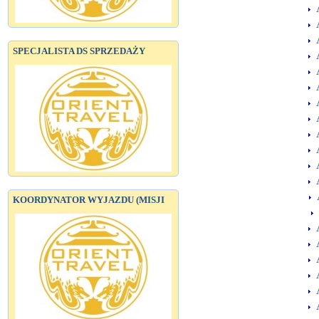
A
A
A
SPECJALISTA DS SPRZEDAŻY
A
A
A
A
A
A
A
A
A
KOORDYNATOR WYJAZDU (MISJI
A
A
A
A
A
A