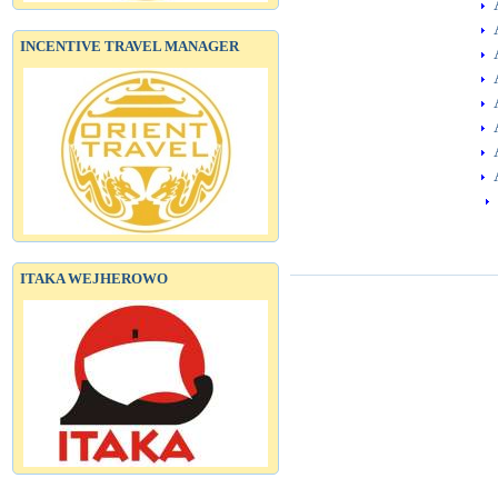
A
A
INCENTIVE TRAVEL MANAGER
A
A
A
A
A
A
ITAKA WEJHEROWO