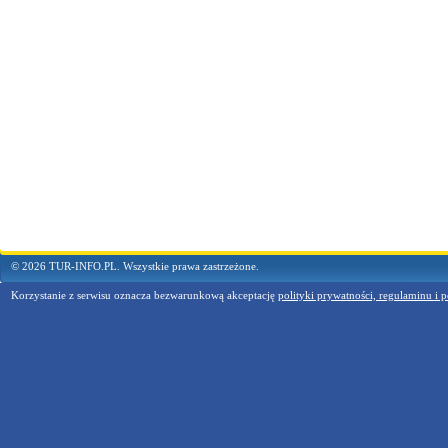
© 2026 TUR-INFO.PL. Wszystkie prawa zastrzeżone.
Korzystanie z serwisu oznacza bezwarunkową akceptację
polityki prywatności, regulaminu i p