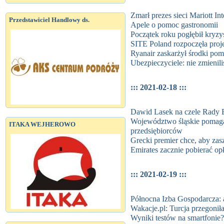
Zmarł prezes sieci Mariott Int
Przedstawiciel Handlowy ds.
Apele o pomoc gastronomii
Początek roku pogłębił kryzy
SITE Poland rozpoczęła proj
Ryanair zaskarżył środki po
Ubezpieczyciele: nie zmienil
::: 2021-02-18 :::
Dawid Lasek na czele Rady E
Województwo śląskie pomaga
ITAKA WEJHEROWO
przedsiębiorców
Grecki premier chce, aby zasz
Emirates zacznie pobierać op
::: 2021-02-19 :::
Północna Izba Gospodarcza: a
Wakacje.pl: Turcja przegonił
Wyniki testów na smartfonie? 