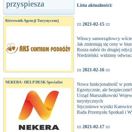
przyspiesza
Lista aktualności:
Kierownik Agencji Turystycznej
::: 2021-02-15 :::
Włoscy samorządowcy wściekl
Jak zmieniają się ceny w biu
Rusza nabór do drugiej edyc
Niedzielski: widzimy odwrac
::: 2021-02-16 :::
NEKERA - HELP DESK Specialist
Nowa funkcjonalność w por
Egzotycznie, ale bezpiecznie!
Urząd Marszałkowski Wojewó
turystycznych
Styczniowe wyniki Katowice
Rada Przemysłu Spotkań i W
::: 2021-02-17 :::