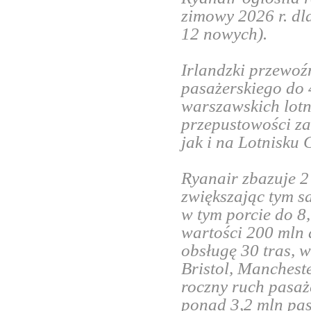
zimowy 2026 r. dl
12 nowych).
Irlandzki przewoź
pasażerskiego do
warszawskich lotn
przepustowości z
jak i na Lotnisku
Ryanair zbazuje 2
zwiększając tym s
w tym porcie do 8,
wartości 200 mln
obsługę 30 tras, 
Bristol, Manchest
roczny ruch pasaż
ponad 3,2 mln pa