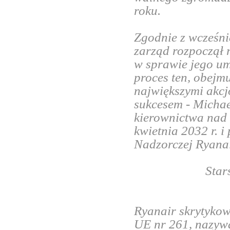
roku.
Zgodnie z wcześni
zarząd rozpoczął
w sprawie jego um
proces ten, obejmu
największymi akcj
sukcesem - Michae
kierownictwa nad 
kwietnia 2032 r.
i 
Nadzorczej Ryana
Star
Ryanair skrytykow
UE nr 261, nazywa