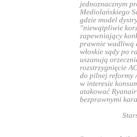
jednoznacznym p
Mediolańskiego Są
gdzie model dystr
"niewątpliwie kor
zapewniający konk
prawnie wadliwą d
włoskie sądy po r
uszanują orzeczni
rozstrzygnięcie 
do pilnej reformy
w interesie konsu
atakować Ryanair
bezprawnymi kara
Star