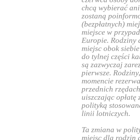
chcą wybierać ani
zostaną poinform
(bezpłatnych) miej
miejsce w przypadk
Europie. Rodziny 
miejsc obok siebi
do tylnej części k
są zazwyczaj zare
pierwsze. Rodziny
momencie rezerwac
przednich rzędach
uiszczając opłatę 
polityką stosowan
linii lotniczych.
Ta zmiana w polit
miejsc dla rodzin