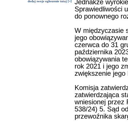
Jednakże wyrokie
dodaj swoje ogłoszenie tutaj [+]
Sprawiedliwości u
do ponownego roz
W międzyczasie s
jego obowiązywan
czerwca do 31 gru
października 2023
obowiązywania t
rok 2021 i jego z
zwiększenie jego
Komisja zatwierdz
zatwierdzająca s
wniesionej przez 
538/24) 5. Sąd od
przewoźnika skarg