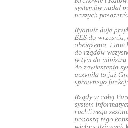
Krakowie i Katowi
systemów nadal p
naszych pasażeró
Ryanair daje przyk
EES do września, 
obciążenia. Linie 
do rządów wszystk
w tym do ministra
do zawieszenia sy
uczyniła to już G
sprawnego funkcjo
Rządy w całej Eu
system informatyc
ruchliwego sezonu
ponoszą tego kons
wielogodzinnych k