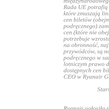
międzynarodowego 
Rada UE potrafią 
które zmuszają li
cen biletów (obej
podręcznego) zam
cen (które nie ob
potrzebuje wzrost
na obronność, naj
przywódców, są n
podręcznego w sam
lotniczym prawo 
dostępnych cen bi
CEO w Ryanair G
Star
Ryanair ogłosiła 