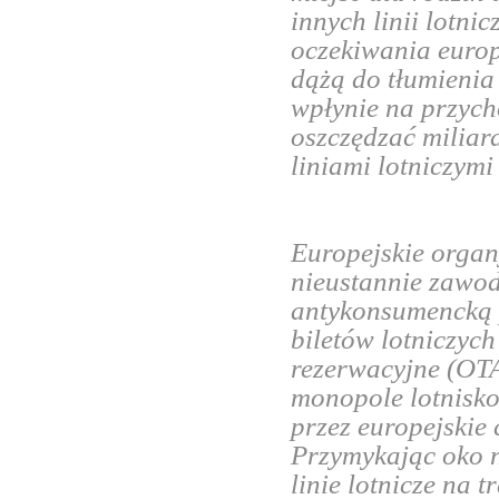
innych linii lotn
oczekiwania europ
dążą do tłumienia
wpłynie na przych
oszczędzać miliar
liniami lotniczymi
Europejskie organ
nieustannie zawod
antykonsumencką 
biletów lotniczyc
rezerwacyjne (OTA
monopole lotnisk
przez europejskie 
Przymykając oko n
linie lotnicze na 