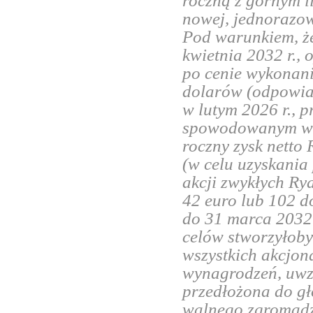
roczną z górnym l
nowej, jednorazow
Pod warunkiem, że
kwietnia 2032 r., 
po cenie wykonani
dolarów (odpowiad
w lutym 2026 r., 
spowodowanym wojn
roczny zysk netto
(w celu uzyskania
akcji zwykłych Ry
42 euro lub 102 do
do 31 marca 2032 
celów stworzyłob
wszystkich akcjon
wynagrodzeń, uwzg
przedłożona do g
walnego zgromadz