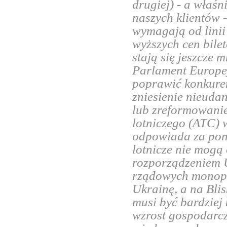
drugiej) - a właś
naszych klientów 
wymagają od linii
wyższych cen bilet
stają się jeszcze 
Parlament Europejs
poprawić konkuren
zniesienie nieuda
lub zreformowanie
lotniczego (ATC) 
odpowiada za pona
lotnicze nie mogą
rozporządzeniem 
rządowych monopol
Ukrainę, a na Bli
musi być bardziej
wzrost gospodarcz