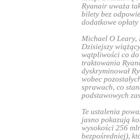
Ryanair uważa tak
bilety bez odpowie
dodatkowe opłaty 
Michael O Leary,
Dzisiejszy wiążąc
wątpliwości co d
traktowania Ryan
dyskryminował Rya
wobec pozostałych
sprawach, co stan
podstawowych zas
Te ustalenia pow
jasno pokazują k
wysokości 256 mln.
bezpośredniej), kt