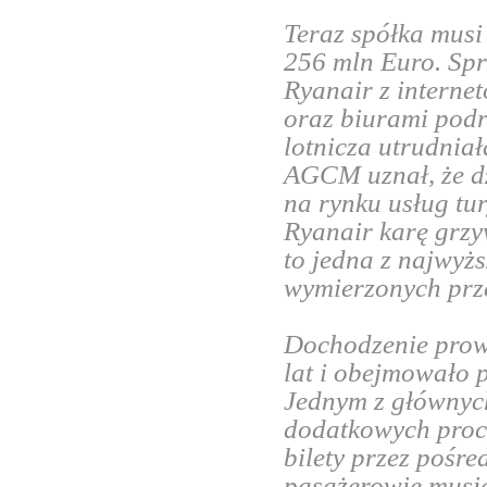
Teraz spółka musi
256 mln Euro. Spr
Ryanair z interne
oraz biurami podr
lotnicza utrudniał
AGCM uznał, że dz
na rynku usług tur
Ryanair karę grzy
to jedna z najwy
wymierzonych prz
Dochodzenie prowa
lat i obejmowało 
Jednym z głównyc
dodatkowych proce
bilety przez pośr
pasażerowie musiel