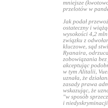
mniejsze (kwotow
przelotów w pande
Jak podał przewo
ostateczny i wią
wysokości 4,2 mln
związku z odwoła
kluczowe, sąd stw
Ryanaira, odrzuc
zobowiązania bez 
akceptując podobn
w tym Alitalii, V
uznała, że dział
zasady prawa admi
wskazując, że uz
"w sposób sprzecz
i niedyskryminacji