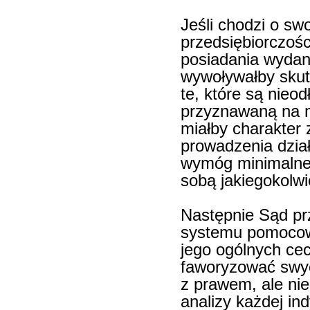
Jeśli chodzi o s
przedsiębiorczoś
posiadania wydane
wywoływałby skut
te, które są nie
przyznawaną na m
miałby charakter 
prowadzenia dzia
wymóg minimalne
sobą jakiegokolwi
Następnie Sąd pr
systemu pomocow
jego ogólnych cec
faworyzować swyc
z prawem, ale ni
analizy każdej i