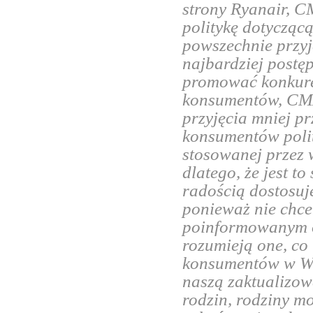
strony Ryanair, C
politykę dotyczącą
powszechnie przyj
najbardziej postę
promować konkuren
konsumentów, CMA
przyjęcia mniej pr
konsumentów polit
stosowanej przez w
dlatego, że jest t
radością dostosuj
ponieważ nie chce
poinformowanym o
rozumieją one, co 
konsumentów w Wie
naszą zaktualizow
rodzin, rodziny m