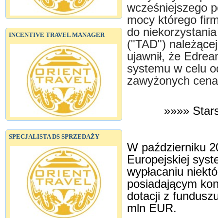
wcześniejszego p
mocy którego fir
do niekorzystania
INCENTIVE TRAVEL MANAGER
("TAD") należącej
ujawnił, że Edrea
systemu w celu o
zawyżonych cena
»»»» Star
SPECJALISTA DS SPRZEDAŻY
W październiku 20
Europejskiej sys
wypłacaniu niekt
posiadającym kon
dotacji z fundus
mln EUR.