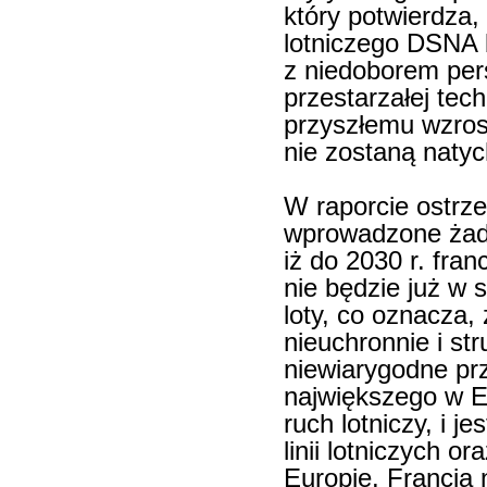
który potwierdza,
lotniczego DSNA 
z niedoborem pers
przestarzałej tech
przyszłemu wzrost
nie zostaną naty
W raporcie ostrzeg
wprowadzone żadn
iż do 2030 r. fra
nie będzie już w 
loty, co oznacza,
nieuchronnie i str
niewiarygodne prz
największego w E
ruch lotniczy, i j
linii lotniczych o
Europie. Francja