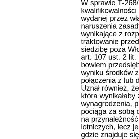
W sprawie T-268
kwalifikowalnośc
wydanej przez wła
naruszenia zasad
wynikające z ro
traktowanie przed
siedzibę poza Wł
art. 107 ust. 2 li
bowiem przedsiębi
wyniku środków z
połączenia z lub 
Uznał również, ż
która wynikałaby
wynagrodzenia, po
pociąga za sobą 
na przynależność
lotniczych, lecz 
gdzie znajduje si