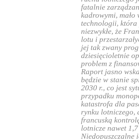
fatalnie zarządza
kadrowymi, mało w
technologii, któr
niezwykłe, że Fra
lotu i przestarza
jej tak zwany pr
dziesięcioletnie op
problem z finanso
Raport jasno wskaz
będzie w stanie s
2030 r., co jest s
przypadku monopol
katastrofa dla pas
rynku lotniczego,
francuską kontrol
lotnicze nawet 1,7
Niedopuszczalne je