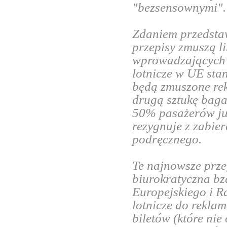
"bezsensownymi".
Zdaniem przedstaw
przepisy zmuszą l
wprowadzających w
lotnicze w UE sta
będą zmuszone re
drugą sztukę bag
50% pasażerów już
rezygnuje z zabier
podręcznego.
Te najnowsze prze
biurokratyczna bz
Europejskiego i R
lotnicze do rekla
biletów (które ni