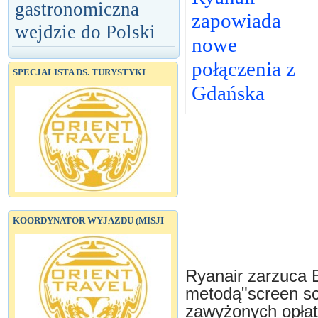
gastronomiczna
zapowiada
wejdzie do Polski
nowe
połączenia z
SPECJALISTA DS. TURYSTYKI
Gdańska
KOORDYNATOR WYJAZDU (MISJI
Ryanair zarzuca 
metodą"screen scr
zawyżonych opłat