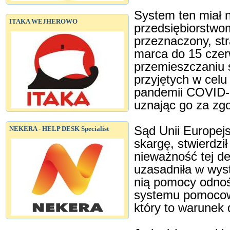
System ten miał 
ITAKA WEJHEROWO
przedsiębiorstwom
przeznaczony, str
marca do 15 czer
przemieszczaniu s
przyjętych w celu
pandemii COVID-1
uznając go za zg
Sąd Unii Europejs
NEKERA - HELP DESK Specialist
skargę, stwierdzi
nieważność tej de
uzasadniła w wys
nią pomocy odnoś
systemu pomocow
który to warunek