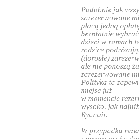
Podobnie jak wszy
zarezerwowane mie
płacą jedną opłat
bezpłatnie wybrać
dzieci w ramach te
rodzice podróżując
(dorosłe) zarezer
ale nie ponoszą ż
zarezerwowane mie
Polityka ta zapew
miejsc już
w momencie rezerw
wysoko, jak najni
Ryanair.
W przypadku reze
czerwca osoby dor