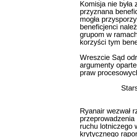
Komisja nie była
przyznana benefi
mogła przysporzyć
beneficjenci nale
grupom w ramach
korzyści tym bene
Wreszcie Sąd odr
argumenty oparte
praw procesowych
Star
Ryanair wezwał rz
przeprowadzenia 
ruchu lotniczego 
krytycznego rapo