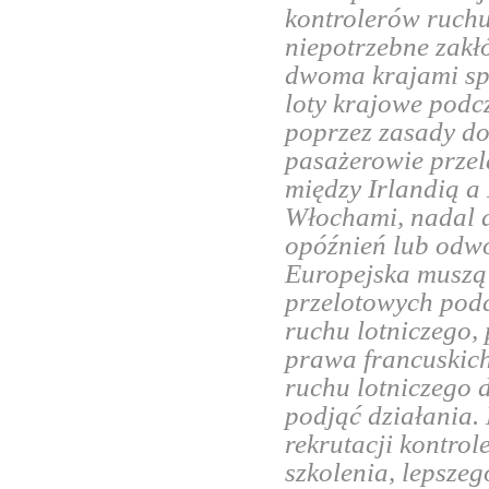
kontrolerów ruch
niepotrzebne zakł
dwoma krajami spo
loty krajowe podc
poprzez zasady do
pasażerowie przel
między Irlandią a
Włochami, nadal 
opóźnień lub odwo
Europejska muszą 
przelotowych podc
ruchu lotniczego,
prawa francuskic
ruchu lotniczego d
podjąć działania.
rekrutacji kontrol
szkolenia, lepsze