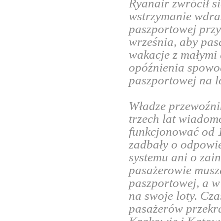
Ryanair zwrócił s
wstrzymanie wdraż
paszportowej przy
września, aby pas
wakacje z małymi d
opóźnienia spowo
paszportowej na lo
Władze przewoźni
trzech lat wiadomo
funkcjonować od 1
zadbały o odpowi
systemu ani o zai
pasażerowie muszą 
paszportowej, a w
na swoje loty. Cz
pasażerów przekra