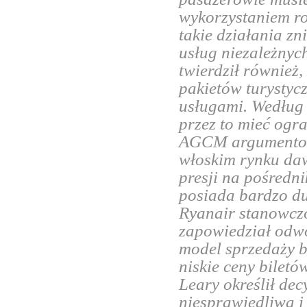
wykorzystaniem 
takie działania zn
usług niezależnyc
twierdził również,
pakietów turystycz
usługami. Według
przez to mieć ogr
AGCM argumentowa
włoskim rynku daw
presji na pośredn
posiada bardzo du
Ryanair stanowczo
zapowiedział odwoł
model sprzedaży 
niskie ceny biletó
Leary określił dec
niesprawiedliwą 