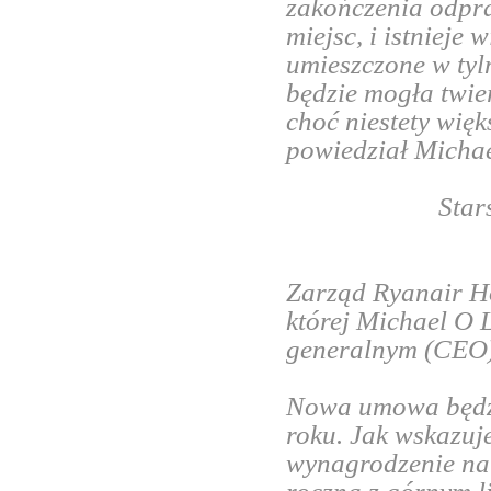
zakończenia odpra
miejsc, i istnieje
umieszczone w tyl
będzie mogła twie
choć niestety wię
powiedział Micha
Star
Zarząd Ryanair H
której Michael O 
generalnym (CEO)
Nowa umowa będzi
roku. Jak wskazu
wynagrodzenie na