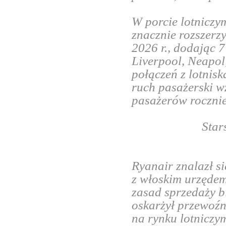
W porcie lotniczy
znacznie rozszerz
2026 r., dodając 7
Liverpool, Neapol,
połączeń z lotnisk
ruch pasażerski 
pasażerów rocznie
Star
Ryanair znalazł s
z włoskim urzęd
zasad sprzedaży bi
oskarżył przewoźn
na rynku lotniczym