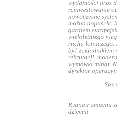
wydajności oraz 
reinwestowanie op
nowoczesne system
można dopuścić, b
gardłem europejsk
wieloletniego nie
ruchu lotniczego.
być zakładnikiem
rekrutacji, moder
wymówki minął. N
dyrektor operacy
Star
Ryanair zmienia z
dziećmi