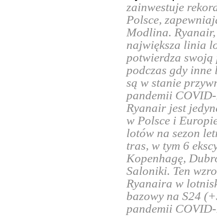
zainwestuje rekor
Polsce, zapewniaj
Modlina. Ryanair,
największa linia 
potwierdza swoją 
podczas gdy inne 
są w stanie przyw
pandemii COVID-1
Ryanair jest jedyn
w Polsce i Europi
lotów na sezon le
tras, w tym 6 eksc
Kopenhagę, Dubro
Saloniki. Ten wzr
Ryanaira w lotnis
bazowy na S24 (+
pandemii COVID-19