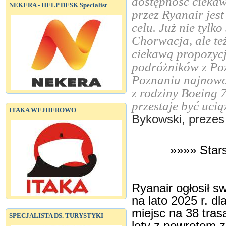
dostępność ciekaw
NEKERA - HELP DESK Specialist
przez Ryanair jes
celu. Już nie tylk
Chorwacja, ale też
ciekawą propozycj
podróżników z Poz
Poznaniu najnowoc
z rodziny Boeing 7
przestaje być uci
ITAKA WEJHEROWO
Bykowski, prezes
»»»» Star
Ryanair ogłosił sw
na lato 2025 r. d
miejsc na 38 tras
SPECJALISTA DS. TURYSTYKI