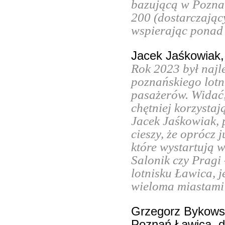
bazującą w Pozna
200 (dostarczając
wspierając ponad 
Jacek Jaśkowiak,
Rok 2023 był najle
poznańskiego lotni
pasażerów. Widać,
chętniej korzystaj
Jacek Jaśkowiak, 
cieszy, że oprócz 
które wystartują 
Salonik czy Pragi 
lotnisku Ławica, 
wieloma miastami 
Grzegorz Bykowsk
Poznań Ławica, d