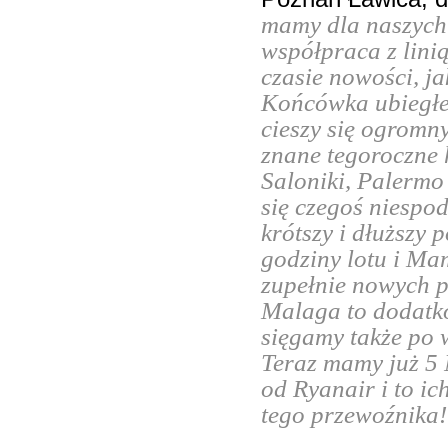
mamy dla naszych
współpraca z lini
czasie nowości, j
Końcówka ubiegłeg
cieszy się ogromn
znane tegoroczne 
Saloniki, Palermo
się czegoś niespo
krótszy i dłuższy 
godziny lotu i Ma
zupełnie nowych 
Malaga to dodatko
sięgamy także po w
Teraz mamy już 5 
od Ryanair i to i
tego przewoźnika!