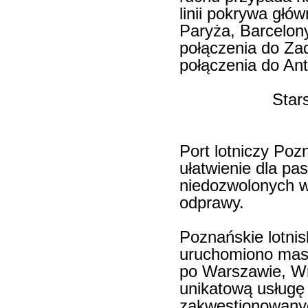
linii pokrywa głów
Paryża, Barcelony
połączenia do Zad
połączenia do Ant
Star
Port lotniczy Po
ułatwienie dla pa
niedozwolonych 
odprawy.
Poznańskie lotnis
uruchomiono masz
po Warszawie, Wro
unikatową usługę
zakwestionowanyc