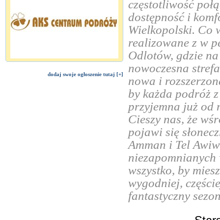
częstotliwość połą
dostępność i komf
Wielkopolski. Co w
realizowane z w 
Odlotów, gdzie na
nowoczesna strefa
dodaj swoje ogłoszenie tutaj [+]
nowa i rozszerzo
by każda podróż z
przyjemna już od 
Cieszy nas, że wś
pojawi się słonec
Amman i Tel Awiw -
niezapomnianych w
wszystko, by mies
wygodniej, częście
fantastyczny sezo