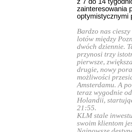
z 7 do 14 tygodn
zainteresowania p
optymistycznymi 
Bardzo nas cieszy
lotów między Poz
dwóch dziennie. T
przynosi trzy isto
pierwsze, zwiększ
drugie, nowy pora
możliwości przes
Amsterdamu. A po 
teraz wygodnie o
Holandii, startuj
21:55.
KLM stale inwestuj
swoim klientom je
Najnowsze destyna