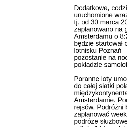
Dodatkowe, codzi
uruchomione wraz 
tj. od 30 marca 2
zaplanowano na g
Amsterdamu o 8:2
będzie startował 
lotnisku Poznań -
pozostanie na no
pokładzie samolo
Poranne loty umo
do całej siatki p
międzykontynenta
Amsterdamie. Pon
rejsów. Podróżni 
zaplanować week
podróże służbowe 