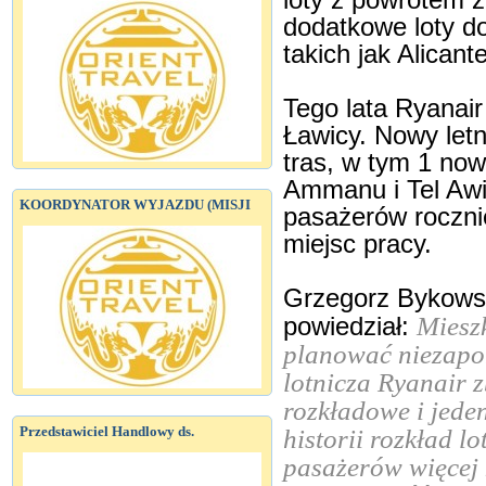
loty z powrotem 
dodatkowe loty do
takich jak Alicant
Tego lata Ryanair
Ławicy. Nowy letn
tras, w tym 1 now
Ammanu i Tel Awiw
KOORDYNATOR WYJAZDU (MISJI
pasażerów roczni
miejsc pracy.
Grzegorz Bykowsk
Miesz
powiedział:
planować niezapo
lotnicza Ryanair 
rozkładowe i jede
Przedstawiciel Handlowy ds.
historii rozkład lo
pasażerów więcej 