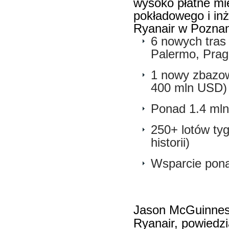
wysoko płatne mie
pokładowego i inż
Ryanair w Poznan
6 nowych tras
Palermo, Praga
1 nowy zbazow
400 mln USD) 
Ponad 1.4 ml
250+ lotów ty
historii)
Wsparcie pona
Jason McGuinness
Ryanair, powiedz