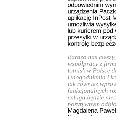
odpowiednim wymi
urządzenia Paczk
aplikację InPost 
umożliwia wysyłk
lub kurierem pod
przesyłki w urząd
kontrolę bezpiec
Bardzo nas cieszy,
współpracy z firm
lotnisk w Polsce d
Udogodnienia i ko
jak również wpro
funkcjonalnych ro
usługa będzie nie
pozytywnym odbio
Magdalena Pawelc