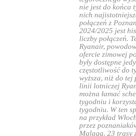
nie jest do końca 
nich najistotniejs
połączeń z Poznani
2024/2025 jest h
liczby połączeń. T
Ryanair, powodowa
ofercie zimowej po
były dostępne jedy
częstotliwość do t
wyższa, niż do te
linii lotniczej R
można łamać schem
tygodniu i korzyst
tygodniu. W ten s
na przykład Włoch
przez poznaniaków
Malagą. 23 trasy 