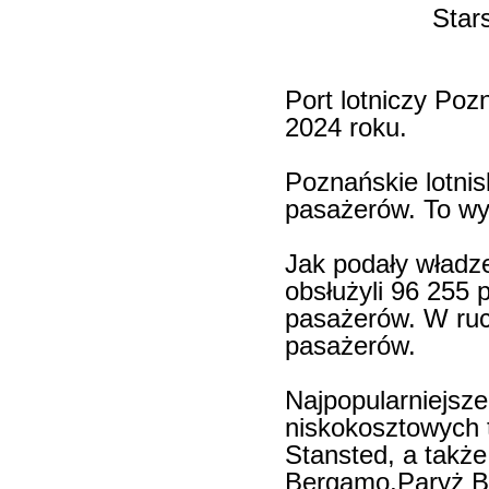
Star
Port lotniczy Poz
2024 roku.
Poznańskie lotnis
pasażerów. To wyn
Jak podały władze
obsłużyli 96 255 
pasażerów. W ru
pasażerów.
Najpopularniejsze
niskokosztowych t
Stansted, a także 
Bergamo,Paryż Be