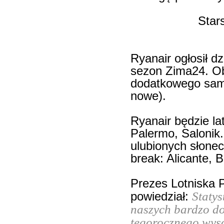
Star
Ryanair ogłosił d
sezon Zima24. O
dodatkowego samol
nowe).
Ryanair będzie la
Palermo, Salonik.
ulubionych słone
break: Alicante, B
Prezes Lotniska 
Statys
powiedział:
naszych bardzo do
tegorocznego wyso