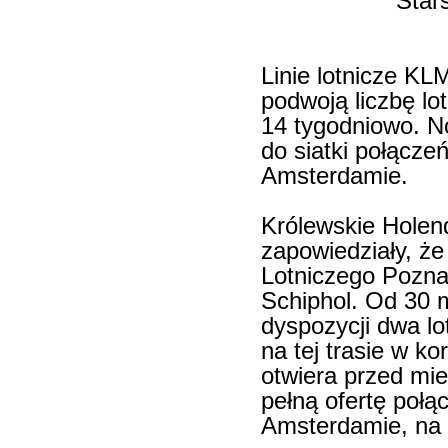
Star
Linie lotnicze KL
podwoją liczbę l
14 tygodniowo. N
do siatki połącz
Amsterdamie.
Królewskie Holen
zapowiedziały, że
Lotniczego Pozna
Schiphol. Od 30 m
dyspozycji dwa lo
na tej trasie w k
otwiera przed mi
pełną ofertę poł
Amsterdamie, na 