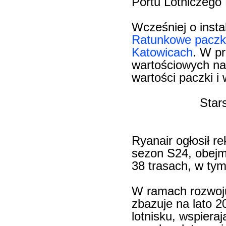
Portu Lotniczego
Wcześniej o insta
Ratunkowe paczk
Katowicach
. W p
wartościowych na
wartości paczki i
Star
Ryanair ogłosił r
sezon S24, obejm
38 trasach, w ty
W ramach rozwoju
zbazuje na lato 
lotnisku, wspiera