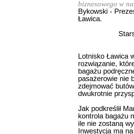
biznesowego w na
Bykowski - Preze
Ławica.
Star
Lotnisko Ławica
rozwiązanie, któr
bagażu podręczn
pasażerowie nie b
zdejmować butów
dwukrotnie przys
Jak podkreślił Ma
kontrola bagażu 
ile nie zostaną w
Inwestycja ma na 