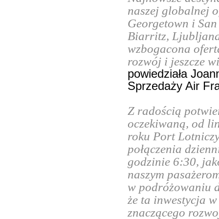
naszej globalnej o
Georgetown i San 
Biarritz, Ljubljan
wzbogacona ofert
rozwój i jeszcze 
powiedziała Joan
Sprzedaży Air Fr
Z radością potwi
oczekiwaną, od li
roku Port Lotnicz
połączenia dzienn
godzinie 6:30, ja
naszym pasażerom 
w podróżowaniu do
że ta inwestycja w
znaczącego rozwoj