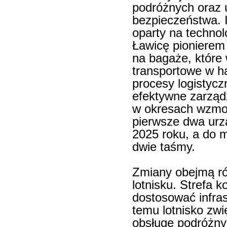
podróżnych oraz 
bezpieczeństwa. 
oparty na technol
Ławicę pionierem
na bagaże, które 
transportowe w h
procesy logistyc
efektywne zarząd
w okresach wzmo
pierwsze dwa urz
2025 roku, a do m
dwie taśmy.
Zmiany obejmą ró
lotnisku. Strefa k
dostosować infra
temu lotnisko zw
obsługę podróżny