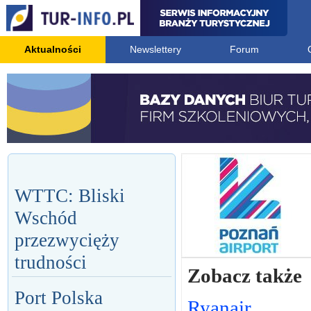
Aktualności
Newslettery
Forum
WTTC: Bliski
Wschód
przezwycięży
trudności
Zobacz także
Port Polska
Ryanair