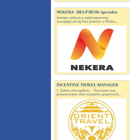
NEKERA - HELP DESK Specialist
Jesteśmy jednym z najdynamiczniej
rozwijających się biur podróży w Polsce,...
INCENTIVE TRAVEL MANAGER
1. Zakres obowiązków: - Tworzenie oraz
prezentowanie ofert wyjazdów grupowych,...