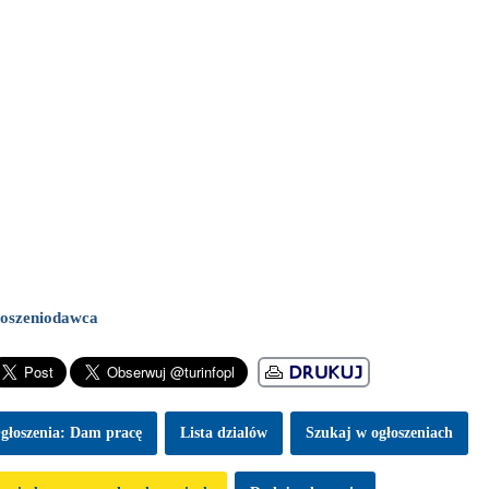
oszeniodawca
głoszenia: Dam pracę
Lista dzialów
Szukaj w ogłoszeniach