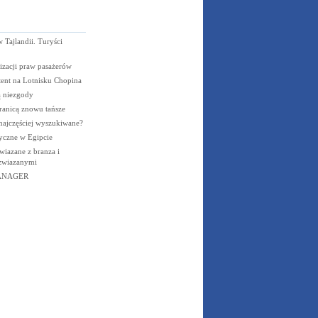
 Tajlandii. Turyści
zacji praw pasażerów
tent na Lotnisku Chopina
ą niezgody
anicą znowu tańsze
 najczęściej wyszukiwane?
tyczne w Egipcie
wiazane z branza i
 zwiazanymi
ANAGER