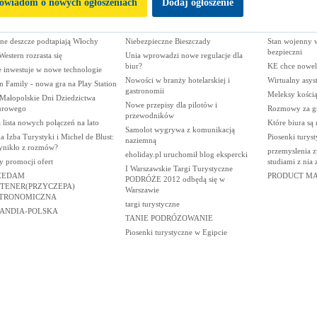
owiadom o nowych ogłoszeniach
Dodaj ogłoszenie
ne deszcze podtapiają Włochy
Niebezpieczne Bieszczady
Stan wojenny w
bezpieczni
Western rozrasta się
Unia wprowadzi nowe regulacje dla
biur?
KE chce noweli
e inwestuje w nowe technologie
Nowości w branży hotelarskiej i
Wirtualny asys
n Family - nowa gra na Play Station
gastronomii
Meleksy kości
Małopolskie Dni Dziedzictwa
Nowe przepisy dla pilotów i
urowego
Rozmowy za gr
przewodników
 lista nowych połączeń na lato
Które biura są
Samolot wygrywa z komunikacją
a Izba Turystyki i Michel de Blust:
Piosenki turys
naziemną
ynikło z rozmów?
przemyslenia z
eholiday.pl uruchomił blog ekspercki
y promocji ofert
studiami z nia
I Warszawskie Targi Turystyczne
ZEDAM
PRODUCT M
PODRÓŻE 2012 odbędą się w
TENER(PRZYCZEPA)
Warszawie
TRONOMICZNA
targi turystyczne
ANDIA-POLSKA
TANIE PODRÓZOWANIE
Piosenki turystyczne w Egipcie