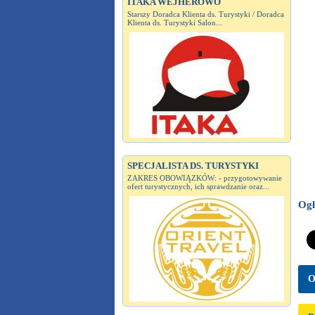
ITAKA WEJHEROWO
Starszy Doradca Klienta ds. Turystyki / Doradca
Klienta ds. Turystyki Salon...
SPECJALISTA DS. TURYSTYKI
ZAKRES OBOWIĄZKÓW: - przygotowywanie
ofert turystycznych, ich sprawdzanie oraz...
Ogł
O