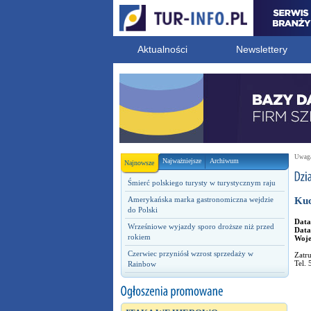
Aktualności
Newslettery
Uwaga!
Najważniejsze
Archiwum
Najnowsze
Śmierć polskiego turysty w turystycznym raju
Amerykańska marka gastronomiczna wejdzie
Kuc
do Polski
Data
Wrześniowe wyjazdy sporo droższe niż przed
Data
rokiem
Woj
Czerwiec przyniósł wzrost sprzedaży w
Zatr
Tel.
Rainbow