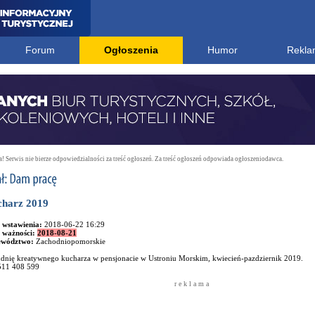
Forum
Ogłoszenia
Humor
Rekla
 Serwis nie bierze odpowiedzialności za treść ogłoszeń. Za treść ogłoszeń odpowiada ogłoszeniodawca.
harz 2019
 wstawienia:
2018-06-22 16:29
 ważności:
2018-08-21
ewództwo:
Zachodniopomorskie
udnię kreatywnego kucharza w pensjonacie w Ustroniu Morskim, kwiecień-pazdziernik 2019.
 511 408 599
r e k l a m a