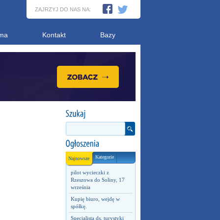
ZAJRZYJ DO NAS NA:
ma
Kontakt
Bazy
Kategorie
Najnowsze
pilot wycieczki z
Rzeszowa do Soliny, 17
września
Kupię biuro, wejdę w
spółkę.
Specjalista ds. turystyki