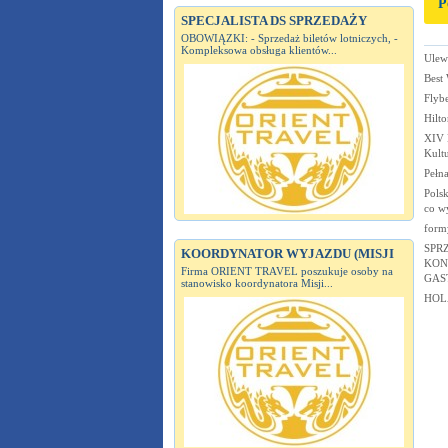
P
SPECJALISTA DS SPRZEDAŻY
OBOWIĄZKI: - Sprzedaż biletów lotniczych, -
Kompleksowa obsługa klientów...
Ulew
Best 
Flyb
Hilto
XIV 
Kult
Pełna
Polsk
co w
form
SPR
KOORDYNATOR WYJAZDU (MISJI
KON
Firma ORIENT TRAVEL poszukuje osoby na
GAS
stanowisko koordynatora Misji...
HOL