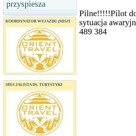
przyspiesza
Pilne!!!!!Pilot 
sytuacja awaryjna
KOORDYNATOR WYJAZDU (MISJI
489 384
SPECJALISTA DS. TURYSTYKI