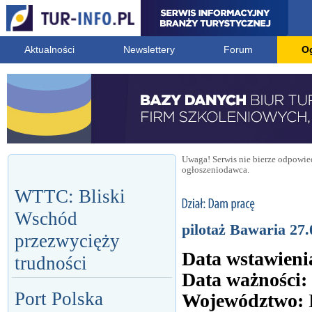
Aktualności
Newslettery
Forum
O
Uwaga! Serwis nie bierze odpowied
ogłoszeniodawca.
WTTC: Bliski
Wschód
pilotaż Bawaria 27.
przezwycięży
Data wstawieni
trudności
Data ważności:
Port Polska
Województwo: