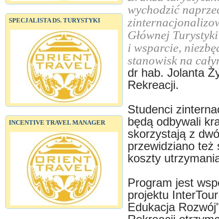
wychodzić naprzec
zinternacjonalizow
SPECJALISTA DS. TURYSTYKI
Głównej Turystyki
i wsparcie, niezb
stanowisk na cały
dr hab. Jolanta Ż
Rekreacji.
Studenci zinterna
będą odbywali kra
INCENTIVE TRAVEL MANAGER
skorzystają z dwóc
przewidziano też
koszty utrzymania
Program jest ws
projektu InterTo
Edukacja Rozwój"