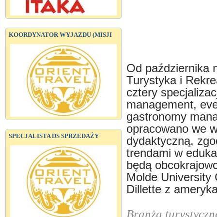
KOORDYNATOR WYJAZDU (MISJI
Od października 
Turystyka i Rekr
cztery specjalizac
management, eve
gastronomy mana
opracowano we w
SPECJALISTA DS SPRZEDAŻY
dydaktyczną, zgo
trendami w edukac
będą obcokrajowc
Molde University 
Dillette z ameryk
Branża turystyczn