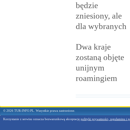
będzie
zniesiony, ale
dla
wybranych
Dwa kraje
zostaną objęte
unijnym
roamingiem
© 2026 TUR-INFO.PL. Wszystkie prawa zastrzeżone.
Korzystanie z serwisu oznacza bezwarunkową akceptację
polityki prywatności, regulaminu i p