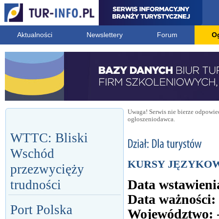
Aktualności
Newslettery
Forum
O
Uwaga! Serwis nie bierze odpowied
ogłoszeniodawca.
WTTC: Bliski
Wschód
KURSY JĘZYKOW
przezwycięży
Data wstawieni
trudności
Data ważności:
Port Polska
Województwo: