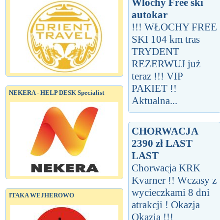
Wlochy Free ski
autokar
!!! WŁOCHY FREE
SKI 104 km tras
TRYDENT
REZERWUJ już
teraz !!! VIP
PAKIET !!
NEKERA - HELP DESK Specialist
Aktualna...
CHORWACJA
2390 zł LAST
LAST
Chorwacja KRK
Kvarner !! Wczasy z
wycieczkami 8 dni
ITAKA WEJHEROWO
atrakcji ! Okazja
Okazja !!!