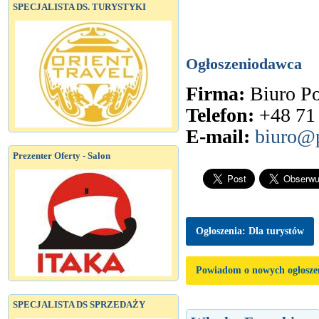
SPECJALISTA DS. TURYSTYKI
Ogłoszeniodawca
Firma:
Biuro 
Telefon:
+48 71
E-mail:
biuro@p
Prezenter Oferty - Salon
Ogłoszenia: Dla turystów
Powiadom o nowych ogłosze
SPECJALISTA DS SPRZEDAŻY