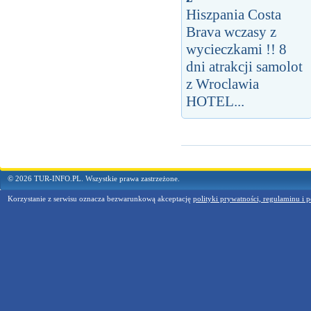
Hiszpania Costa
Brava wczasy z
wycieczkami !! 8
dni atrakcji samolot
z Wroclawia
HOTEL...
© 2026 TUR-INFO.PL. Wszystkie prawa zastrzeżone.
Korzystanie z serwisu oznacza bezwarunkową akceptację
polityki prywatności, regulaminu i p