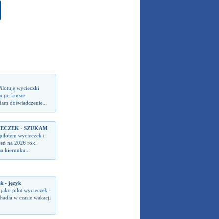
ilotuję wycieczki
m po kursie
dam doświadczenie...
IECZEK - SZUKAM
pilotem wycieczek i
ceń na 2026 rok.
a kierunku...
k - język
jako pilot wycieczek -
hadła w czasie wakacji