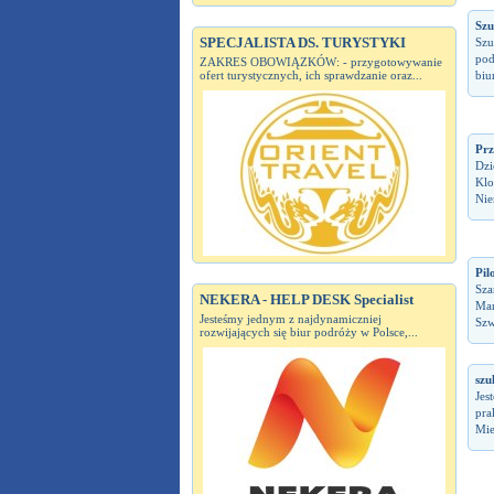
Szu
SPECJALISTA DS. TURYSTYKI
Szu
pod
ZAKRES OBOWIĄZKÓW: - przygotowywanie
ofert turystycznych, ich sprawdzanie oraz...
biu
Prz
Dzi
Klo
Nie
Pil
Sza
NEKERA - HELP DESK Specialist
Mar
Jesteśmy jednym z najdynamiczniej
Szw
rozwijających się biur podróży w Polsce,...
szu
Jes
pra
Mie