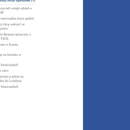
odaj swoje ogłoszenie [+]
zycieli wzięło udział w
GHP
ji wprowadza nowy gadżet
ji chcą walczyć ze
rystów
e Ryanair sprzeczny z
m TSUE
enie w branży
e na lotnisku w
bieszczadach
 ofert
iezna p pilota na
olne do Londynu
bieszczadach