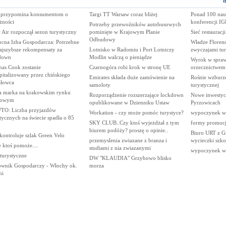
d
przypomina konsumentom o
Targi TT Warsaw coraz bliżej
Ponad 100 nauc
żności
konferencji I
Potrzeby przewoźników autobusowych
 Air rozpoczął sezon turystyczny
pominięte w Krajowym Planie
Sieć restaurac
Odbudowy
ocna Izba Gospodarcza: Potrzebne
Władze Florenc
ajszybsze rekompensaty za
Lotnisko w Radomiu i Port Lotniczy
zwyczajami tu
down
Modlin walczą o pieniądze
Wyrok w sprawi
as Cook zostanie
Czarnogóra robi krok w stronę UE
orzecznictwe
pitalizowany przez chińskiego
Emirates składa duże zamówienie na
Rośnie wzburz
ałowca
samoloty
turystycznej
 marka na krakowskim rynku
Rozporządzenie rozszerzające lockdown
Nowe inwestycj
lowym
opublikowane w Dzienniku Ustaw
Pyrzowicach
O: Liczba przyjazdów
Workation - czy może pomóc turystyce?
wypoczynek w 
tycznych na świecie spadła o 85
SKY CLUB..Czy ktoś wyjeżdżał z tym
formy promocji
biurem podóży? proszę o opinie..
Biuro URT z Gn
kontroluje szlak Green Velo
przemyslenia zwiazane z branza i
wycieczki szk
 ktoś pomoże....
studiami z nia zwiazanymi
wypoczynek w 
 turystyczne
DW "KLAUDIA" Grzybowo blisko
ownik Gospodarczy - Włochy ok.
morza
ni