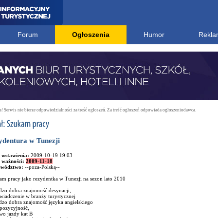
Forum
Ogłoszenia
Humor
Rekla
 Serwis nie bierze odpowiedzialności za treść ogłoszeń. Za treść ogłoszeń odpowiada ogłoszeniodawca.
ydentura w Tunezji
 wstawienia:
2009-10-19 19:03
 ważności:
2009-11-18
ewództwo:
--poza-Polską--
am pracy jako rezydentka w Tunezji na sezon lato 2010
dzo dobra znajomość desynacji,
wiadczenie w branży turystycznej
dzo dobra znajomość języka angielskiego
spozycyjność,
wo jazdy kat B