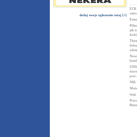
ECK 
ostro
dodaj swoje ogłoszenie tutaj [+]
Enter
Półn
jak n
lock
Thom
doka
udzi
Nowa
hote
UNWT
turys
proc.
NIK 
Może
targi
Prac
Rimi