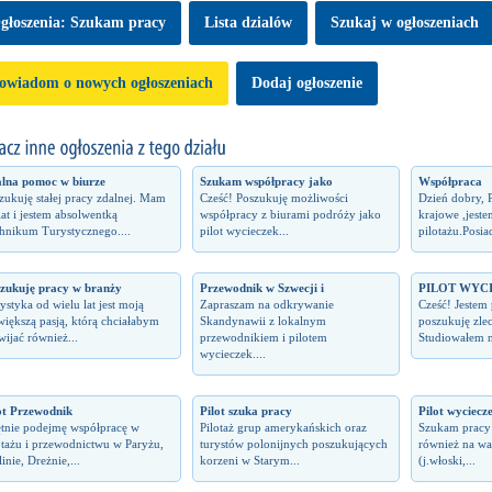
głoszenia: Szukam pracy
Lista dzialów
Szukaj w ogłoszeniach
owiadom o nowych ogłoszeniach
Dodaj ogłoszenie
lna pomoc w biurze
Szukam współpracy jako
Współpraca
zukuję stałej pracy zdalnej. Mam
Cześć! Poszukuję możliwości
Dzień dobry, P
lat i jestem absolwentką
współpracy z biurami podróży jako
krajowe ,jeste
hnikum Turystycznego....
pilot wycieczek...
pilotażu.Posia
zukuję pracy w branży
Przewodnik w Szwecji i
PILOT WYC
ystyka od wielu lat jest moją
Zapraszam na odkrywanie
Cześć! Jestem 
większą pasją, którą chciałabym
Skandynawii z lokalnym
poszukuję zle
wijać również...
przewodnikiem i pilotem
Studiowałem n
wycieczek....
ot Przewodnik
Pilot szuka pracy
Pilot wyciecze
tnie podejmę współpracę w
Pilotaż grup amerykańskich oraz
Szukam pracy 
otażu i przewodnictwu w Paryżu,
turystów polonijnych poszukujących
również na wa
inie, Dreżnie,...
korzeni w Starym...
(j.włoski,...