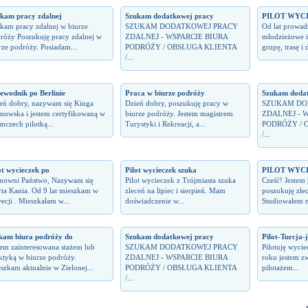
kam pracy zdalnej
Szukam dodatkowej pracy
PILOT WYC
kam pracy zdalnej w biurze
SZUKAM DODATKOWEJ PRACY
Od lat prowad
róży Poszukuję pracy zdalnej w
ZDALNEJ - WSPARCIE BIURA
młodzieżowe i
rze podróży. Posiadam...
PODRÓŻY / OBSŁUGA KLIENTA
grupę, trasę i 
/...
ewodnik po Berlinie
Praca w biurze podróży
Szukam dodat
eń dobry, nazywam się Kinga
Dzień dobry, poszukuję pracy w
SZUKAM DO
nowska i jestem certyfikowaną w
biurze podróży. Jestem magistrem
ZDALNEJ - 
mczech pilotką...
Turystyki i Rekreacji, a...
PODRÓŻY / 
/...
ot wycieczek po
Pilot wycieczek szuka
PILOT WYC
nowni Państwo, Nazywam się
Pilot wycieczek z Trójmiasta szuka
Cześć! Jestem 
ta Kania. Od 9 lat mieszkam w
zleceń na lipiec i sierpień. Mam
poszukuję zle
ecji . Mieszkałam w...
doświadczenie w...
Studiowałem n
kam biura podróży do
Szukam dodatkowej pracy
Pilot-Turcja-
tem zainteresowana stażem lub
SZUKAM DODATKOWEJ PRACY
Pilotuję wycie
ktyką w biurze podróży.
ZDALNEJ - WSPARCIE BIURA
roku jestem z
szkam aktualnie w Zielonej...
PODRÓŻY / OBSŁUGA KLIENTA
pilotażem...
/...