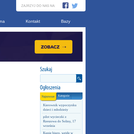
ZAJRZYJ DO NAS NA:
ma
Kontakt
Bazy
Kategorie
Najnowsze
Kierownik wypoczynku
dzieci i młodzieży
pilot wycieczki z
Rzeszowa do Soliny, 17
września
Kupię biuro, wejdę w