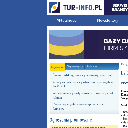
Aktualności
Newslettery
Uwaga!
Najważniejsze
Archiwum
Najnowsze
Śmierć polskiego turysty w turystycznym raju
Amerykańska marka gastronomiczna wejdzie
rez
do Polski
Data
Wrześniowe wyjazdy sporo droższe niż przed
Data
rokiem
Woj
Czerwiec przyniósł wzrost sprzedaży w
Szuk
Rainbow
- bra
- doś
- bar
- dy
- pra