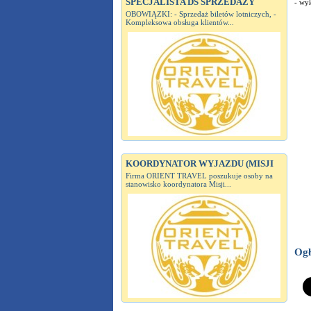
SPECJALISTA DS SPRZEDAŻY
- wyk
OBOWIĄZKI: - Sprzedaż biletów lotniczych, -
Kompleksowa obsługa klientów...
KOORDYNATOR WYJAZDU (MISJI
Firma ORIENT TRAVEL poszukuje osoby na
stanowisko koordynatora Misji...
Ogł