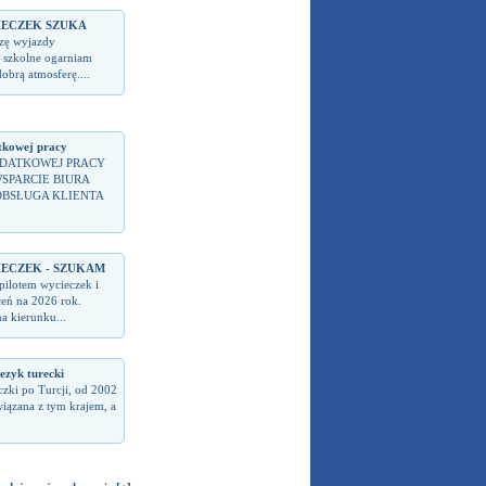
IECZEK SZUKA
zę wyjazdy
 szkolne ogarniam
dobrą atmosferę....
kowej pracy
DATKOWEJ PRACY
WSPARCIE BIURA
OBSŁUGA KLIENTA
IECZEK - SZUKAM
pilotem wycieczek i
ceń na 2026 rok.
a kierunku...
jezyk turecki
czki po Turcji, od 2002
wiązana z tym krajem, a