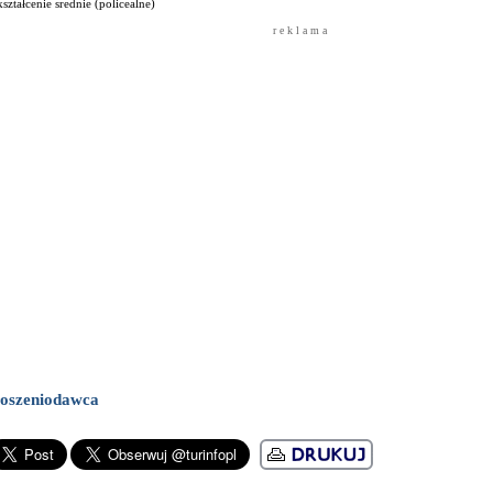
ształcenie srednie (policealne)
r e k l a m a
oszeniodawca