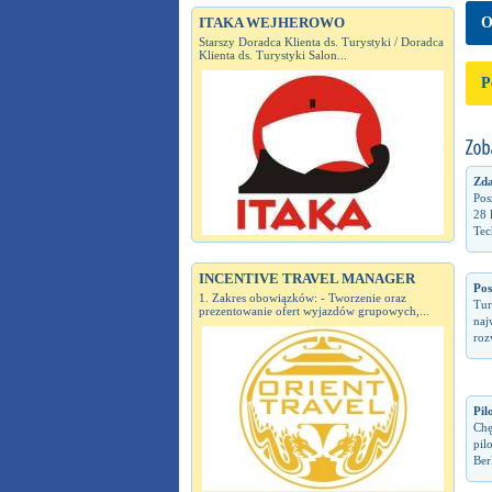
ITAKA WEJHEROWO
O
Starszy Doradca Klienta ds. Turystyki / Doradca
Klienta ds. Turystyki Salon...
P
Zda
Pos
28 
Tec
INCENTIVE TRAVEL MANAGER
Pos
1. Zakres obowiązków: - Tworzenie oraz
Tur
prezentowanie ofert wyjazdów grupowych,...
naj
roz
Pil
Chę
pil
Berl