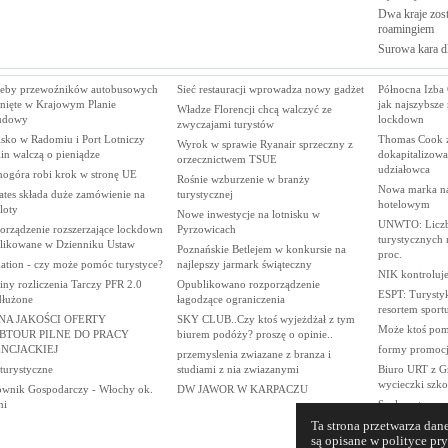
Dwa kraje zost
roamingiem
Surowa kara d
zeby przewoźników autobusowych
Sieć restauracji wprowadza nowy gadżet
Północna Izba 
nięte w Krajowym Planie
jak najszybsze
Władze Florencji chcą walczyć ze
udowy
lockdown
zwyczajami turystów
isko w Radomiu i Port Lotniczy
Thomas Cook z
Wyrok w sprawie Ryanair sprzeczny z
in walczą o pieniądze
dokapitalizowa
orzecznictwem TSUE
udziałowca
nogóra robi krok w stronę UE
Rośnie wzburzenie w branży
Nowa marka n
ates składa duże zamówienie na
turystycznej
hotelowym
loty
Nowe inwestycje na lotnisku w
UNWTO: Liczb
orządzenie rozszerzające lockdown
Pyrzowicach
turystycznych 
likowane w Dzienniku Ustaw
Poznańskie Betlejem w konkursie na
proc.
ation - czy może pomóc turystyce?
najlepszy jarmark świąteczny
NIK kontroluje
ny rozliczenia Tarczy PFR 2.0
Opublikowano rozporządzenie
ESPT: Turystyk
dłużone
łagodzące ograniczenia
resortem sport
NA JAKOŚCI OFERTY
SKY CLUB..Czy ktoś wyjeżdżał z tym
Może ktoś pomo
BTOUR PILNE DO PRACY
biurem podóży? proszę o opinie..
ENCJACKIEJ
formy promocji
przemyslenia zwiazane z branza i
 turystyczne
studiami z nia zwiazanymi
Biuro URT z Gn
wycieczki szk
ownik Gospodarczy - Włochy ok.
DW JAWOR W KARPACZU
ni
Szukam towarz
Meksyku- drug
Ta strona przetwarza d
wycieczka tra
są opisane w polityce pr