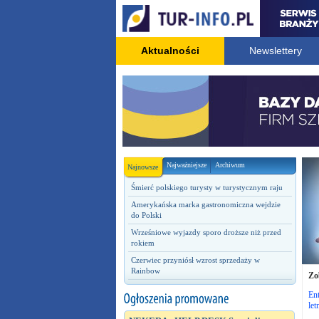
Aktualności
Newslettery
Najważniejsze
Archiwum
Najnowsze
Śmierć polskiego turysty w turystycznym raju
Amerykańska marka gastronomiczna wejdzie
do Polski
Wrześniowe wyjazdy sporo droższe niż przed
rokiem
Czerwiec przyniósł wzrost sprzedaży w
Rainbow
Zo
Ent
let