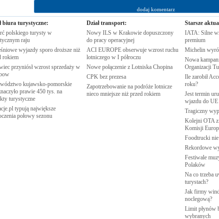
ł biura turystyczne:
Dział transport:
Starsze aktua
rć polskiego turysty w
Nowy ILS w Krakowie dopuszczony
IATA: Silne w
stycznym
raju
do pracy
operacyjnej
premium
śniowe wyjazdy sporo droższe niż
ACI EUROPE obserwuje wzrost ruchu
Michelin wyró
d
rokiem
lotniczego w I
półroczu
Nowa kampania
wiec przyniósł wzrost sprzedaży w
Nowe połączenie z Lotniska
Chopina
Organizacji
Tu
nbow
CPK bez
prezesa
Ile zarobił Ac
wództwo kujawsko-pomorskie
roku?
Zapotrzebowanie na podróże lotnicze
naczyło prawie 450 tys. na
nieco mniejsze niż przed
rokiem
Jest termin ur
ekty
turystyczne
wjazdu do
UE
cje.pl typują największe
Tragiczny wy
oczenia połowy
sezonu
Kolejni OTA z
Komisji
Europe
Foodtrucki ni
Rekordowe w
Festiwale muzy
Polaków
Na co trzeba u
turystach?
Jak firmy wind
noclegową?
Limit płynów b
wybranych