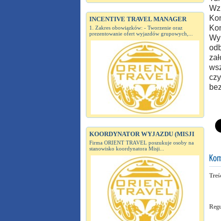
Wzi
Kon
INCENTIVE TRAVEL MANAGER
Kon
1. Zakres obowiązków: - Tworzenie oraz
prezentowanie ofert wyjazdów grupowych,...
Wyb
odb
zał
wsz
czy
bez
KOORDYNATOR WYJAZDU (MISJI
Firma ORIENT TRAVEL poszukuje osoby na
stanowisko koordynatora Misji...
Treś
Reg