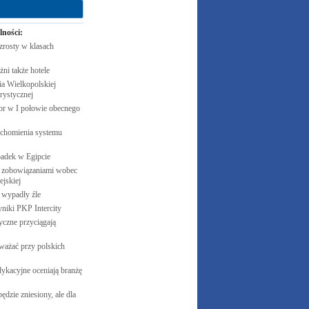
lności:
zrosty w klasach
żni także
hotele
 Wielkopolskiej
rystycznej
cor w I połowie obecnego
uchomienia systemu
padek w
Egipcie
 zobowiązaniami wobec
jskiej
e wypadły
źle
yniki PKP
Intercity
czne przyciągają
ważać przy polskich
ykacyjne oceniają branżę
ędzie zniesiony, ale dla