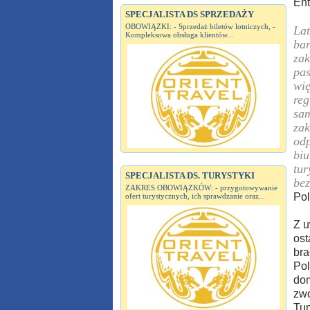
Ent
SPECJALISTA DS SPRZEDAŻY
OBOWIĄZKI: - Sprzedaż biletów lotniczych, -
Lat
Kompleksowa obsługa klientów...
bar
zak
pas
wię
reg
sam
zak
odp
biu
tur
SPECJALISTA DS. TURYSTYKI
bez
ZAKRES OBOWIĄZKÓW: - przygotowywanie
Pol
ofert turystycznych, ich sprawdzanie oraz...
Z u
ost
bra
Pol
dom
zwo
Tun