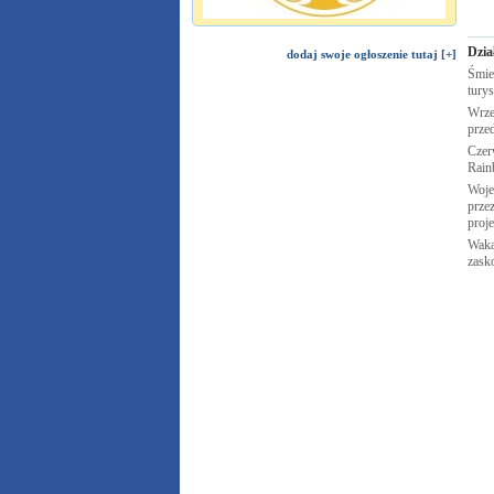
Dzia
dodaj swoje ogłoszenie tutaj [+]
Śmie
tury
Wrze
prze
Czer
Rai
Woje
przez
proj
Waka
zask