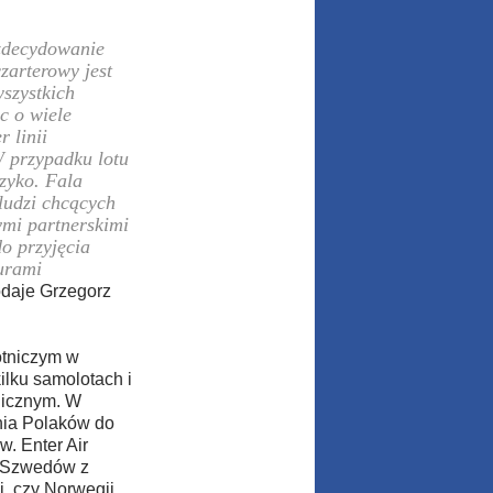
 zdecydowanie
zarterowy jest
szystkich
c o wiele
 linii
W przypadku lotu
zyko. Fala
 ludzi chcących
ymi partnerskimi
do przyjęcia
urami
odaje Grzegorz
otniczym w
ilku samolotach i
nicznym. W
enia Polaków do
w. Enter Air
i Szwedów z
i, czy Norwegii.