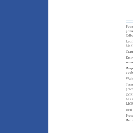
Potr
pomi
Odb
Lotn
Modl
Czar
Emir
samo
Rozp
opub
Work
Termi
prze
OCE
GLO
LIC
targi
Prac
Rimi