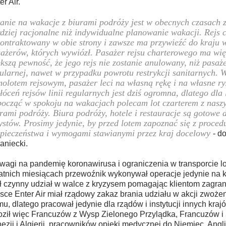
er Air.
anie na wakacje z biurami podróży jest w obecnych czasach
dziej racjonalne niż indywidualne planowanie wakacji. Rejs c
ontraktowany w obie strony i zawsze ma przywieźć do kraju w
ażerów, których wywiózł. Pasażer rejsu charterowego ma wię
kszą pewność, że jego rejs nie zostanie anulowany, niż pasażer
ularnej, nawet w przypadku powrotu restrykcji sanitarnych. 
olotem rejsowym, pasażer leci na własną rękę i na własne ry
łóceń rejsów linii regularnych jest dziś ogromna, dlatego dla
ocząć w spokoju na wakacjach polecam lot czarterem z nasz
rami podróży. Biura podróży, hotele i restauracje są gotowe 
ystów. Prosimy jedynie, by przed lotem zapoznać się z proced
pieczeństwa i wymogami stawianymi przez kraj docelowy
- d
aniecki.
wagi na pandemię koronawirusa i ograniczenia w transporcie l
atnich miesiącach przewoźnik wykonywał operacje jedynie na k
ł czynny udział w walce z kryzysem pomagając klientom zagra
sce Enter Air miał rządowy zakaz brania udziału w akcji zwoż
u, dlatego pracował jedynie dla rządów i instytucji innych krajó
ził więc Francuzów z Wysp Zielonego Przylądka, Francuzów 
ezji i Algierii, pracowników opieki medycznej do Niemiec, Angli