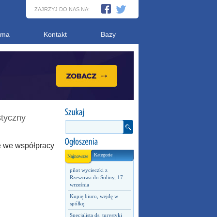
ZAJRZYJ DO NAS NA:
ama
Kontakt
Bazy
styczny
ze we współpracy
Kategorie
Najnowsze
pilot wycieczki z
Rzeszowa do Soliny, 17
września
Kupię biuro, wejdę w
spółkę.
Specjalista ds. turystyki