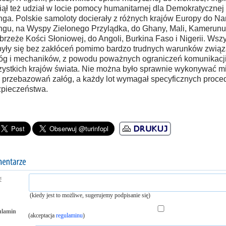
ął też udział w locie pomocy humanitarnej dla Demokratycznej
ga. Polskie samoloty docierały z różnych krajów Europy do Na
gu, na Wyspy Zielonego Przylądka, do Ghany, Mali, Kamerunu,
rzeże Kości Słoniowej, do Angoli, Burkina Faso i Nigerii. Wszy
yły się bez zakłóceń pomimo bardzo trudnych warunków związa
óg i mechaników, z powodu poważnych ograniczeń komunikacji 
ystkich krajów świata. Nie można było sprawnie wykonywać m
 przebazowań załóg, a każdy lot wymagał specyficznych proce
pieczeństwa.
ć
(kiedy jest to możliwe, sugerujemy podpisanie się)
ulamin
(akceptacja
regulaminu
)