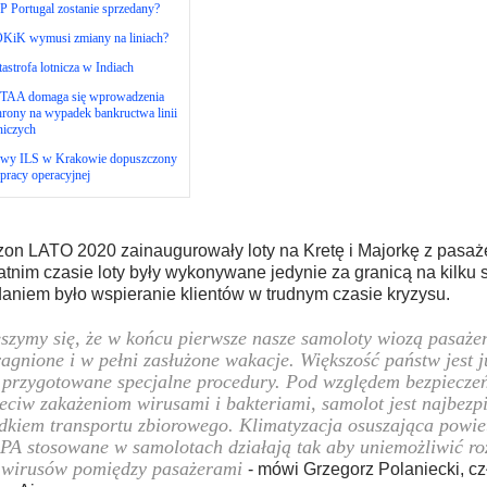
 Portugal zostanie sprzedany?
KiK wymusi zmiany na liniach?
astrofa lotnicza w Indiach
TAA domaga się wprowadzenia
rony na wypadek bankructwa linii
niczych
wy ILS w Krakowie dopuszczony
pracy operacyjnej
on LATO 2020 zainaugurowały loty na Kretę i Majorkę z pasaż
atnim czasie loty były wykonywane jedynie za granicą na kilku 
aniem było wspieranie klientów w trudnym czasie kryzysu.
szymy się, że w końcu pierwsze nasze samoloty wiozą pasaże
agnione i w pełni zasłużone wakacje. Większość państw jest j
 przygotowane specjalne procedury. Pod względem bezpiecze
eciw zakażeniom wirusami i bakteriami, samolot jest najbezp
dkiem transportu zbiorowego. Klimatyzacja osuszająca powietr
A stosowane w samolotach działają tak aby uniemożliwić roz
 wirusów pomiędzy pasażerami
- mówi Grzegorz Polaniecki, c