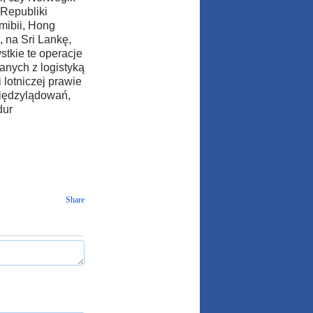
 Republiki
mibii, Hong
 na Sri Lankę,
stkie te operacje
nych z logistyką
lotniczej prawie
iędzylądowań,
dur
Share