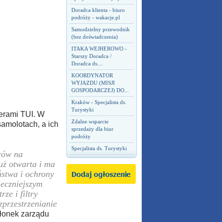
Doradca klienta - biuro
podróży - wakacje.pl
Samodzielny przewodnik
(bez doświadczenia)
ITAKA WEJHEROWO -
Starszy Doradca /
Doradca ds....
KOORDYNATOR
WYJAZDU (MISJI
GOSPODARCZEJ) DO...
Kraków - Specjalista ds.
Turystyki
erami TUI. W
Zdalne wsparcie
samolotach, a ich
sprzedaży dla biur
podróży
Specjalista ds. Turystyki
rów na
uż otwarta i ma
ństwa i ochrony
ieczniejszym
ze i filtry
przestrzenianie
złonek zarządu