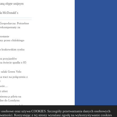
aną objęte unijnym
la
McDonald`s
Gospodarcza: Potrzebne
 rekompensaty za
ostanie
ny przez chińskiego
a krakowskim rynku
a przyjazdów
na świecie spadła o 85
 szlak Green Velo
a traci na połączeniu z
u
że....
 ofert
iezna p pilota na
olne do Londynu
ystwa na wyjazd do
a połowa czerwca,
ane osobowe oraz używa COOKIES. Szczegóły przetwarzania danych osobowych
mpin
ywatności. Korzystając z tej strony wyrażasz zgodę na wykorzystywanie cookies