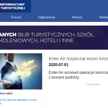
Forum
Ogłoszenia
Humor
Rekl
Enter Air rozpoczął sezon tury
2020-07-01
Enter Air wznowił operacje lotnic
z biurami podróży.
r e k l a m a
bacz także
er Air liczy na rekordowy sezon
ni