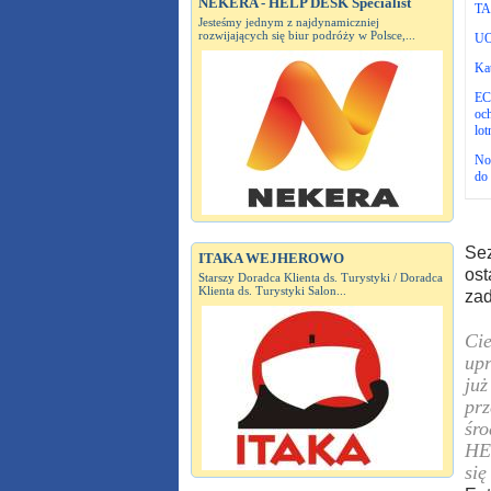
NEKERA - HELP DESK Specialist
TAP
Jesteśmy jednym z najdynamiczniej
rozwijających się biur podróży w Polsce,...
UO
Kat
EC
och
lot
No
do 
Sez
ITAKA WEJHEROWO
ost
Starszy Doradca Klienta ds. Turystyki / Doradca
Klienta ds. Turystyki Salon...
zad
Cie
upr
już
prz
śro
HEP
się