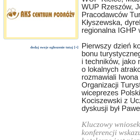
WUP Rzeszów, Józ
Pracodawców Tury
Kłyszewska, dyrek
regionalna IGHP 
Pierwszy dzień k
dodaj swoje ogłoszenie tutaj [+]
bonu turystyczne
i techników, jako
o lokalnych atrak
rozmawiali Iwona
Organizacji Tury
wiceprezes Polski
Kociszewski z Ucz
dyskusji był Pawe
Kluczowy wniosek 
konferencji wskaz