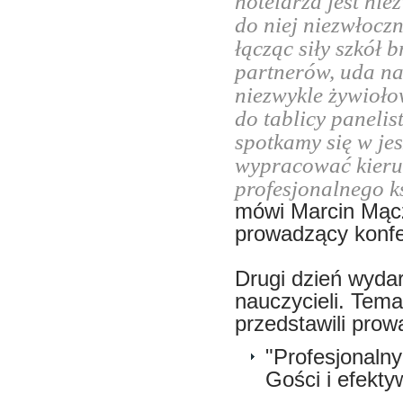
hotelarza jest nie
do niej niezwłoczn
łącząc siły szkół
partnerów, uda na
niezwykle żywioło
do tablicy panelis
spotkamy się w je
wypracować kierun
profesjonalnego k
mówi Marcin Mącz
prowadzący konfe
Drugi dzień wydar
nauczycieli. Tem
przedstawili prow
"Profesjonalny
Gości i efekt