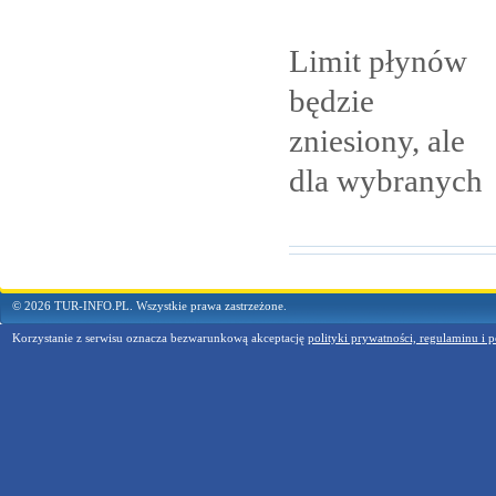
Limit płynów
będzie
zniesiony, ale
dla
wybranych
© 2026 TUR-INFO.PL. Wszystkie prawa zastrzeżone.
Korzystanie z serwisu oznacza bezwarunkową akceptację
polityki prywatności, regulaminu i p