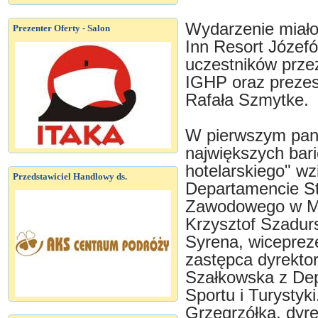
Wydarzenie miało 
Prezenter Oferty - Salon
Inn Resort Józefó
uczestników prze
IGHP oraz prezesa
Rafała Szmytke.
W pierwszym pane
największych bari
hotelarskiego" wzi
Przedstawiciel Handlowy ds.
Departamencie Stra
Zawodowego w Min
Krzysztof Szadur
Syrena, wiceprez
zastępca dyrekto
Szałkowska z Dep
Sportu i Turystyk
Grzegrzółka, dyre