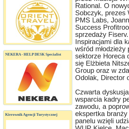
Rational. O nowy
Sobczyk, prezes W
PMS Labs, Joann
Success Profitro
sprzedaży Fiserv.
Inspiracjami dla 
wśród młodzieży
NEKERA - HELP DESK Specialist
sektorze Horeca o
się Elżbieta Nits
Group oraz w zda
Odolak, Director 
Czwarta dyskusja
wsparcia kadry pe
zawodu, a poprow
ekspertka branży
Kierownik Agencji Turystycznej
panelu wzięli udz
WUP Kielce, Maci