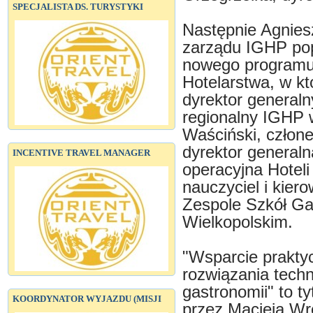
SPECJALISTA DS. TURYSTYKI
Następnie Agnies
zarządu IGHP po
nowego programu 
Hotelarstwa, w kt
dyrektor generaln
regionalny IGHP 
Waściński, człon
dyrektor generaln
INCENTIVE TRAVEL MANAGER
operacyjna Hotel
nauczyciel i kier
Zespole Szkół G
Wielkopolskim.
"Wsparcie prakty
rozwiązania techn
gastronomii" to t
KOORDYNATOR WYJAZDU (MISJI
przez Macieja Wr