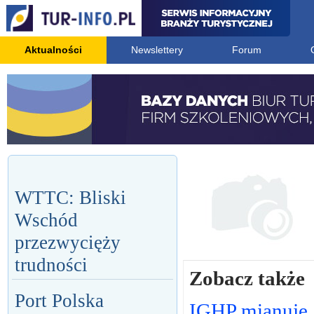
Aktualności
Newslettery
Forum
WTTC: Bliski
Wschód
przezwycięży
trudności
Zobacz także
Port Polska
IGHP mianuje