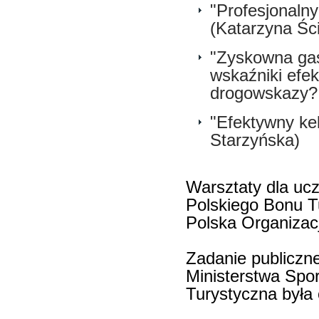
"Profesjonaln
(Katarzyna Śc
"Zyskowna gas
wskaźniki efek
drogowskazy? 
"Efektywny ke
Starzyńska)
Warsztaty dla ucz
Polskiego Bonu T
Polska Organizac
Zadanie publiczn
Ministerstwa Spor
Turystyczna była