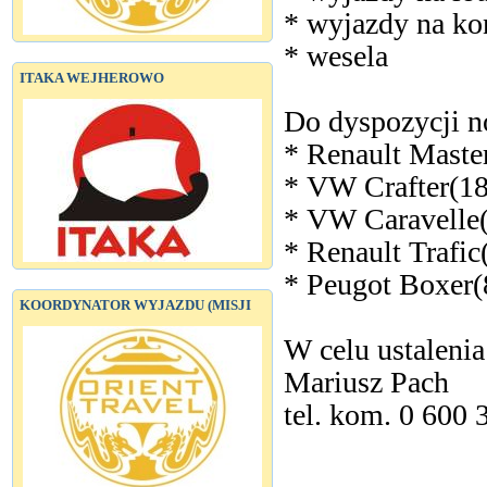
* wyjazdy na ko
* wesela
ITAKA WEJHEROWO
Do dyspozycji n
* Renault Maste
* VW Crafter(1
* VW Caravelle
* Renault Trafic
* Peugot Boxer(
KOORDYNATOR WYJAZDU (MISJI
W celu ustaleni
Mariusz Pach
tel. kom. 0 600 