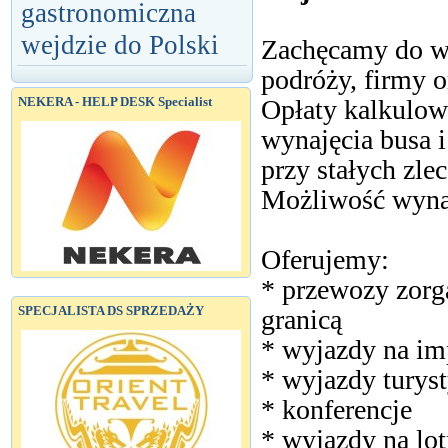
gastronomiczna
wejdzie do Polski
Zachęcamy do ws
podróży, firmy 
Opłaty kalkulow
NEKERA - HELP DESK Specialist
wynajęcia busa i
przy stałych zle
Możliwość wynaj
Oferujemy:
* przewozy zorg
SPECJALISTA DS SPRZEDAŻY
granicą
* wyjazdy na im
* wyjazdy turys
* konferencje
* wyjazdy na lot