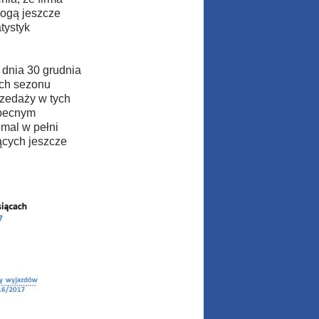
mogą jeszcze
tystyk
 dnia 30 grudnia
ach sezonu
rzedaży w tych
obecnym
emal w pełni
ących jeszcze