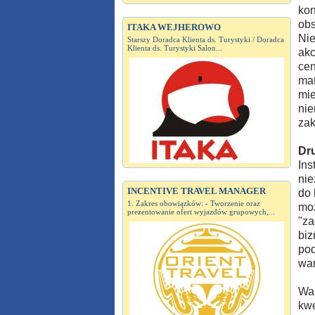
kon
obs
ITAKA WEJHEROWO
Nie
Starszy Doradca Klienta ds. Turystyki / Doradca
Klienta ds. Turystyki Salon...
akc
cen
mat
mie
nie
zak
Dru
Ins
nie
INCENTIVE TRAVEL MANAGER
do 
1. Zakres obowiązków: - Tworzenie oraz
moż
prezentowanie ofert wyjazdów grupowych,...
"za
biz
pod
war
War
kwe