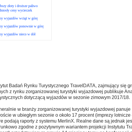
bszy złoty i droższe paliwo
niosły ceny wycieczek
ny wyjazdów wciąż w górę
ny wyjazdów ponownie w górę
ny wyjazdów nieco w dół
tytut Badań Rynku Turystycznego TravelDATA, zajmujący się 
ych z rynku zorganizowanej turystyki wyjazdowej publikuje An
ystycznych dotyczącą wyjazdów w sezonie zimowym 2017/18.
eralnie w branży zorganizowanej turystyki wyjazdowej panuje 
oście w ubiegłym sezonie o około 17 procent (imprezy lotnicze 
re podają raporty z systemu MerlinX. Realne dane są jednak jes
runkowo zgodne z pozytywnym wariantem projekcji Instytutu T