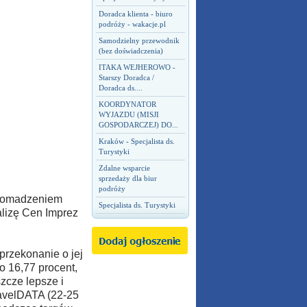
Doradca klienta - biuro
podróży - wakacje.pl
Samodzielny przewodnik
(bez doświadczenia)
ITAKA WEJHEROWO -
Starszy Doradca /
Doradca ds....
KOORDYNATOR
WYJAZDU (MISJI
GOSPODARCZEJ) DO...
Kraków - Specjalista ds.
Turystyki
Zdalne wsparcie
sprzedaży dla biur
podróży
gromadzeniem
Specjalista ds. Turystyki
alizę Cen Imprez
przekonanie o jej
o 16,77 procent,
zcze lepsze i
ravelDATA (22-25