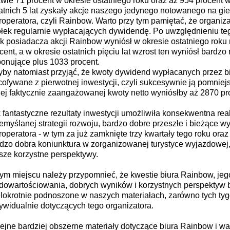
wie 71 procent w okresie ostatniego roku oraz aż 954 procent w
atnich 5 lat zyskały akcje naszego jedynego notowanego na gie
roperatora, czyli Rainbow. Warto przy tym pamiętać, że organiza
łek regularnie wypłacających dywidendę. Po uwzględnieniu teg
k posiadacza akcji Rainbow wyniósł w okresie ostatniego roku
cent, a w okresie ostatnich pięciu lat wzrost ten wyniósł bardz
onujące plus 1033 procent.
by natomiast przyjąć, że kwoty dywidend wypłacanych przez b
ofywane z pierwotnej inwestycji, czyli sukcesywnie ją pomniejs
iej faktycznie zaangażowanej kwoty netto wyniósłby aż 2870 pr
 fantastyczne rezultaty inwestycji umożliwiła konsekwentna rea
emyślanej strategii rozwoju, bardzo dobre przeszłe i bieżące wy
roperatora - w tym za już zamknięte trzy kwartały tego roku oraz
dzo dobra koniunktura w zorganizowanej turystyce wyjazdowej,
sze korzystne perspektywy.
ym miejscu należy przypomnieć, że kwestie biura Rainbow, jeg
dowartościowania, dobrych wyników i korzystnych perspektyw b
lokrotnie podnoszone w naszych materiałach, zarówno tych tyg
ywidualnie dotyczących tego organizatora.
ejne bardziej obszerne materiały dotyczące biura Rainbow i w