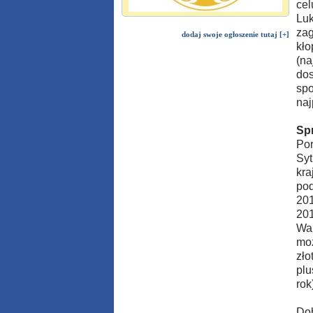
cel
Luk
zag
dodaj swoje ogłoszenie tutaj [+]
kło
(na
dos
spo
naj
Spr
Por
Syt
kra
pod
201
201
Wak
moż
zło
plu
rok
Dob