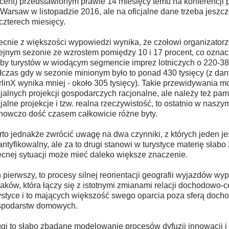
cent) przedstawionym prawie 14 miesięcy temu na konferencji
Warsaw w listopadzie 2016, ale na oficjalne dane trzeba jeszcz
czterech miesięcy.
cnie z większości wypowiedzi wynika, że czołowi organizatorzy
ejnym sezonie ze wzrostem pomiędzy 10 i 17 procent, co oznac
zby turystów w wiodącym segmencie imprez lotniczych o 220-380
czas gdy w sezonie minionym było to ponad 430 tysięcy (z dan
linX wynika mniej - około 305 tysięcy). Takie przewidywania m
cjalnych projekcji gospodarczych racjonalne, ale należy też pami
cjalne projekcje i tzw. realna rzeczywistość, to ostatnio w naszy
nowczo dość czasem całkowicie różne byty.
to jednakże zwrócić uwagę na dwa czynniki, z których jeden je
ntyfikowalny, ale za to drugi stanowi w turystyce materię słab
cnej sytuacji może mieć daleko większe znaczenie.
 pierwszy, to procesy silnej reorientacji geografii wyjazdów 
aków, która łączy się z istotnymi zmianami relacji dochodowo
ystyce i to mających większość swego oparcia poza sferą doc
spodarstw domowych.
gi to słabo zbadane modelowanie procesów dyfuzji innowacji 