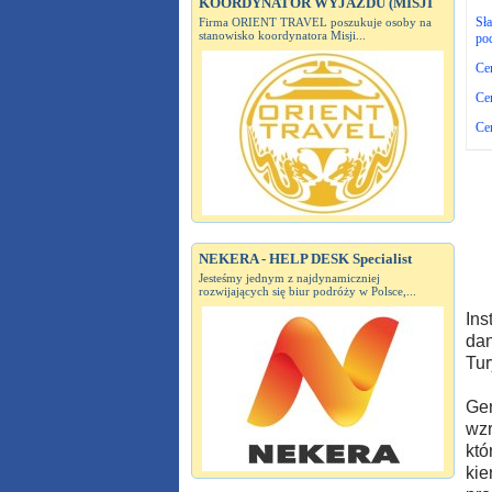
KOORDYNATOR WYJAZDU (MISJI
Sła
Firma ORIENT TRAVEL poszukuje osoby na
stanowisko koordynatora Misji...
pod
Ce
Ce
Ce
NEKERA - HELP DESK Specialist
Jesteśmy jednym z najdynamiczniej
rozwijających się biur podróży w Polsce,...
Ins
dan
Tur
Gen
wzr
któ
kie