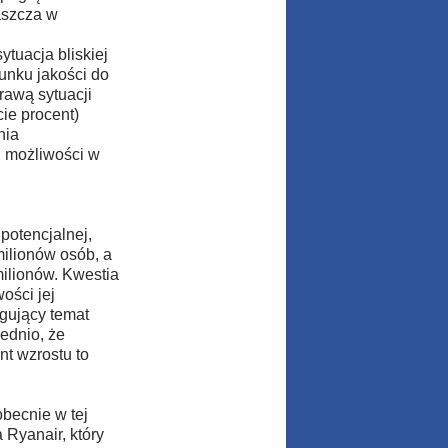
aszcza w
tuacja bliskiej
unku jakości do
rawą sytuacji
ie procent)
nia
h możliwości w
 potencjalnej,
milionów osób, a
ilionów. Kwestia
ości jej
gujący temat
ednio, że
t wzrostu to
obecnie w tej
 Ryanair, który