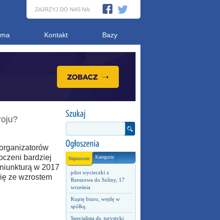
ZAJRZYJ DO NAS NA:
ama
Kontakt
Bazy
roju?
 organizatorów
oczeni bardziej
Kategorie
Najnowsze
niunkturą w 2017
pilot wycieczki z
się ze wzrostem
Rzeszowa do Soliny, 17
września
Kupię biuro, wejdę w
spółkę.
Specjalista ds. turystyki