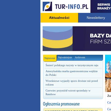
Aktualności
Newslettery
Najważniejsze
Archiwum
Najnowsze
Śmierć polskiego turysty w turystycznym raju
Amerykańska marka gastronomiczna wejdzie
do Polski
Wrześniowe wyjazdy sporo droższe niż przed
rokiem
Czerwiec przyniósł wzrost sprzedaży w
Rainbow
Zo
Cen
Ce