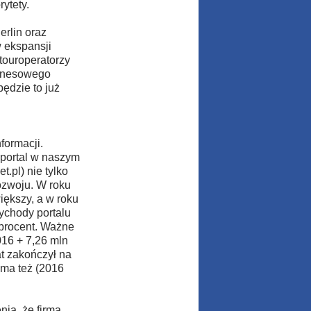
ytety.
erlin oraz
 ekspansji
touroperatorzy
iznesowego
ędzie to już
formacji.
i portal w naszym
.pl) nie tylko
ozwoju. W roku
iększy, a w roku
zychody portalu
procent. Ważne
016 + 7,26 mln
at zakończył na
 ma też (2016
nia, że firma