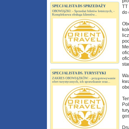
pro
SPECJALISTA DS SPRZEDAŻY
TT 
OBOWIĄZKI: - Sprzedaż biletów lotniczych, -
do 
Kompleksowa obsługa klientów...
Obe
kol
lic
pod
Mer
ofi
ofi
sta
SPECJALISTA DS. TURYSTYKI
War
ZAKRES OBOWIĄZKÓW: - przygotowywanie
kwa
ofert turystycznych, ich sprawdzanie oraz...
obe
Ten
Pol
tur
go
Dru