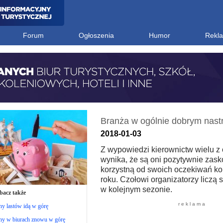
Forum
Ogłoszenia
Humor
Rekl
Branża w ogólnie dobrym nast
2018-01-03
Z wypowiedzi kierownictw wielu z
wynika, że są oni pozytywnie zask
korzystną od swoich oczekiwań ko
roku. Czołowi organizatorzy liczą 
w kolejnym sezonie.
bacz także
r e k l a m a
y lastów idą w górę
ny w biurach znowu w górę