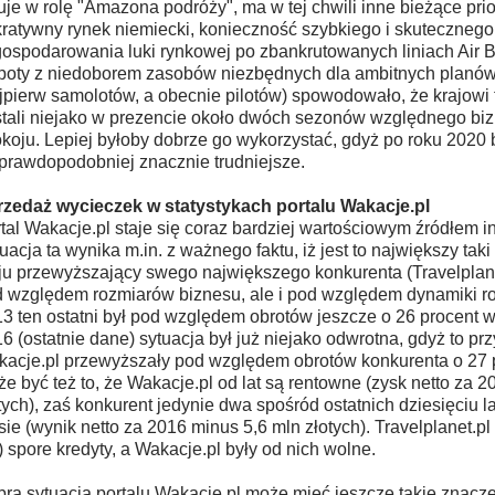
uje w rolę "Amazona podróży", ma w tej chwili inne bieżące prior
ratywny rynek niemiecki, konieczność szybkiego i skutecznego
ospodarowania luki rynkowej po zbankrutowanych liniach Air B
poty z niedoborem zasobów niezbędnych dla ambitnych planów
jpierw samolotów, a obecnie pilotów) spowodowało, że krajowi 
tali niejako w prezencie około dwóch sezonów względnego b
koju. Lepiej byłoby dobrze go wykorzystać, gdyż po roku 2020 b
prawdopodobniej znacznie trudniejsze.
zedaż wycieczek w statystykach portalu Wakacje.pl
tal Wakacje.pl staje się coraz bardziej wartościowym źródłem in
uacja ta wynika m.in. z ważnego faktu, iż jest to największy tak
ju przewyższający swego największego konkurenta (Travelplanet
 względem rozmiarów biznesu, ale i pod względem dynamiki r
3 ten ostatni był pod względem obrotów jeszcze o 26 procent w
6 (ostatnie dane) sytuacja był już niejako odwrotna, gdyż to pr
acje.pl przewyższały pod względem obrotów konkurenta o 27 
e być też to, że Wakacje.pl od lat są rentowne (zysk netto za 2
tych), zaś konkurent jedynie dwa spośród ostatnich dziesięciu l
sie (wynik netto za 2016 minus 5,6 mln złotych). Travelplanet.pl
) spore kredyty, a Wakacje.pl były od nich wolne.
ra sytuacja portalu Wakacje.pl może mieć jeszcze takie znacze