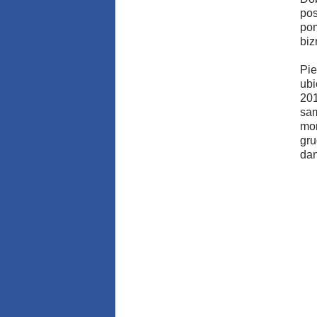
pos
pom
biz
Pie
ubi
201
sam
mom
gru
dan