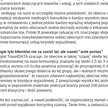
sumenckich dotyczących towarów i usług, a tych ostatnich zwł
zarze turystyki.
 wnikając na razie w szczegóły można powiedzieć, że obecna sy
eptacji relatywnie niedrogich kierunków o bardzo wysokim stos
y w zestawieniu z jednocześnie bardzo wyraźną relatywną pop
erialnej (w wielu obszarach realne dochody wzrosły o kilkanaśc
szkańców tzw. Polski B powoduje sytuację ich znacznego stop
rozpoznania (nieuświadomienia sobie) obecnych rzeczywistyc
resie konsumpcji usług turystyki wyjazdowej.
gie tyle klientów nie za sześć lat, ale nawet "ante portas"
tytut TravelDATA szacuje, że obecnie w takiej "szarej" strefie tej
zrealizowanej na razie konsumpcji znalazło się około 2,5 do 3 
końca sezonu ich liczba powinna wzrosnąć do przynajmniej 4 m
liwości skutecznego dotarcia do tej grupy, ale i realnych możliw
gospodarowania", to naszym zdaniem najbardziej obecnie intry
nesowy w turystyce wyjazdowej. Z powyższego wynika też pośr
any w poprzednim materiale potencjał branży ponad 100 procen
iant klasyczny i dość pasywny.
to też zaznaczyć, a nawet podkreślić, że organizatorzy stanęli 
stii przed wyjątkowo korzystną szansą. Tanie linie, a zwłaszcza