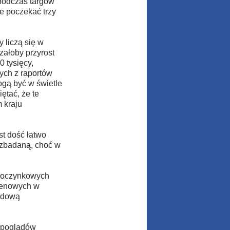
 podczas targów
e poczekać trzy
 liczą się w
załoby przyrost
 tysięcy,
ych z raportów
ogą być w świetle
ętać, że te
m kraju
st dość łatwo
o zbadaną, choć w
wypoczynkowych
-cenowych w
hodową
i poglądów