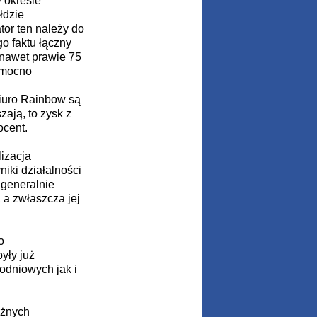
 okresie
łdzie
tor ten należy do
o faktu łączny
 nawet prawie 75
o mocno
iuro Rainbow są
zają, to zysk z
ocent.
lizacja
niki działalności
 generalnie
 a zwłaszcza jej
o
yły już
odniowych jak i
ażnych