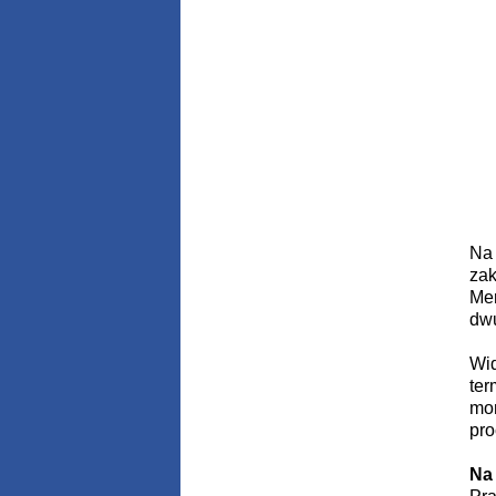
Na 
zak
Mer
dwu
Wid
ter
mom
pro
Na 