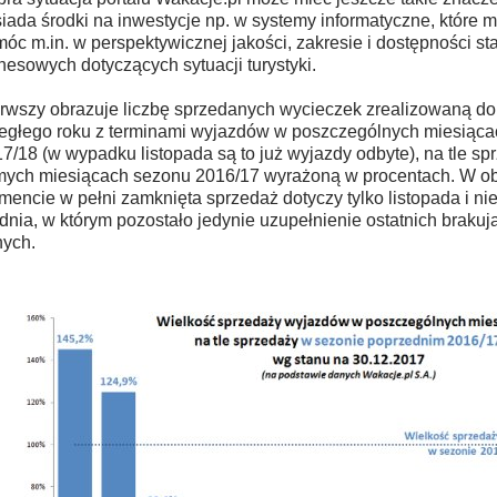
iada środki na inwestycje np. w systemy informatyczne, które 
óc m.in. w perspektywicznej jakości, zakresie i dostępności sta
nesowych dotyczących sytuacji turystyki.
rwszy obrazuje liczbę sprzedanych wycieczek zrealizowaną do
egłego roku z terminami wyjazdów w poszczególnych miesiąc
7/18 (w wypadku listopada są to już wyjazdy odbyte), na tle sp
ych miesiącach sezonu 2016/17 wyrażoną w procentach. W 
encie w pełni zamknięta sprzedaż dotyczy tylko listopada i ni
dnia, w którym pozostało jedynie uzupełnienie ostatnich brakuj
ych.