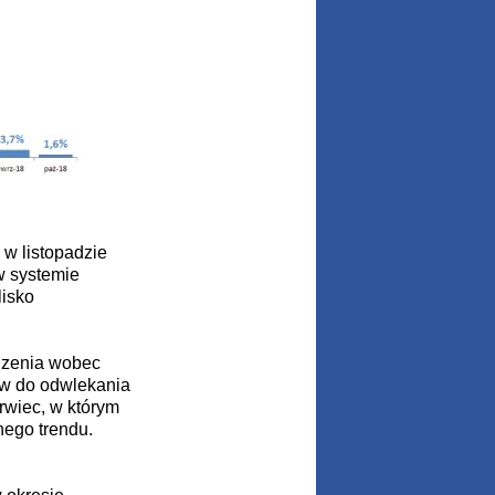
w listopadzie
w systemie
lisko
dzenia wobec
ów do odwlekania
wiec, w którym
ego trendu.