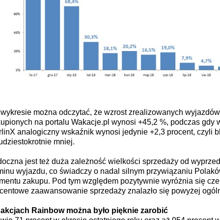
wykresie można odczytać, że wzrost zrealizowanych wyjazdów 
upionych na portalu Wakacje.pl wynosi +45,2 %, podczas gdy 
linX analogiczny wskaźnik wynosi jedynie +2,3 procent, czyli b
dziestokrotnie mniej.
oczna jest też duża zależność wielkości sprzedaży od wyprze
minu wyjazdu, co świadczy o nadal silnym przywiązaniu Polak
entu zakupu. Pod tym względem pozytywnie wyróżnia się czer
centowe zaawansowanie sprzedaży znalazło się powyżej ogóln
akcjach Rainbow można było pięknie zarobić