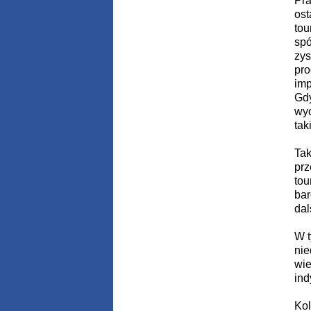
Pra
ost
tou
spó
zys
pro
imp
Gdy
wyc
tak
Tak
prz
tou
bar
dal
W t
nie
wie
ind
Kol