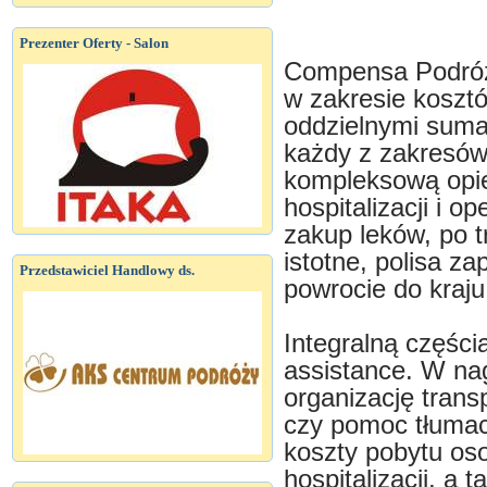
Prezenter Oferty - Salon
Compensa Podróż 
w zakresie kosztó
oddzielnymi suma
każdy z zakresów
kompleksową opie
hospitalizacji i o
zakup leków, po 
istotne, polisa z
Przedstawiciel Handlowy ds.
powrocie do kraju
Integralną częśc
assistance. W nag
organizację tran
czy pomoc tłumac
koszty pobytu os
hospitalizacji, a 