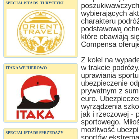
SPECJALISTA DS. TURYSTYKI
poszukiwawczych,
wybierających ak
charakteru podróż
podstawową ochro
które obawiają si
Compensa oferuje
Z kolei na wypa
w trakcie podróży
ITAKA WEJHEROWO
uprawiania sportu
ubezpieczenie odp
prywatnym z sumą
euro. Ubezpiecze
wyrządzenia szkod
jak i rzeczowej -
sportowego. Miło
możliwość ubezpi
SPECJALISTA DS SPRZEDAŻY
sportów ekstrema