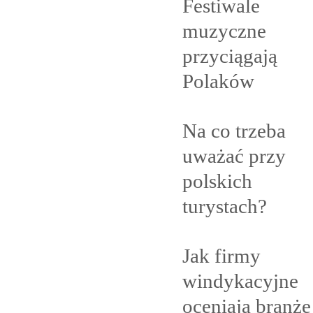
Festiwale
muzyczne
przyciągają
Polaków
Na co trzeba
uważać przy
polskich
turystach?
Jak firmy
windykacyjne
oceniają branżę