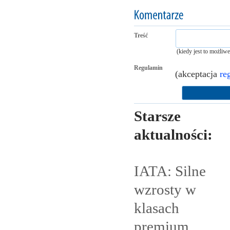
Treść
(kiedy jest to możliw
Regulamin
(akceptacja
re
Starsze
aktualności:
IATA: Silne
wzrosty w
klasach
premium