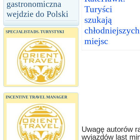
gastronomiczna
Turyści
wejdzie do Polski
szukają
chłodniejszych
SPECJALISTA DS. TURYSTYKI
miejsc
INCENTIVE TRAVEL MANAGER
Uwagę autorów ra
wyjazdów last min