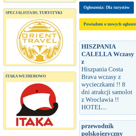
Ogłoszenia: Dla turystów
SPECJALISTA DS. TURYSTYKI
Powiadom o nowych ogłosze
HISZPANIA
CALELLA Wczasy
z
Hiszpania Costa
Brava wczasy z
ITAKA WEJHEROWO
wycieczkami !! 8
dni atrakcji samolot
z Wroclawia !!
HOTEL...
przewodnik
polskojęzyczny