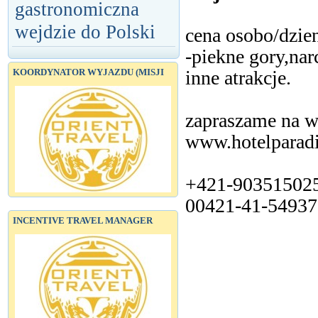
gastronomiczna
wejdzie do Polski
cena osobo/dzien
-piekne gory,nar
inne atrakcje.
KOORDYNATOR WYJAZDU (MISJI
zapraszame na w
www.hotelparadi
+421-90351502
00421-41-5493
INCENTIVE TRAVEL MANAGER