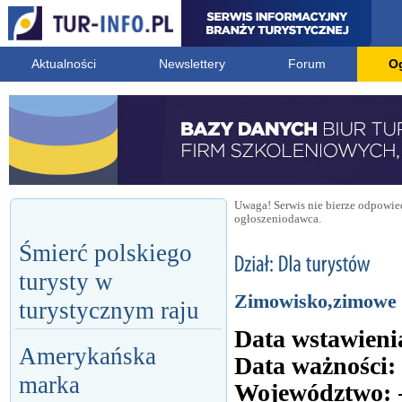
Aktualności
Newslettery
Forum
O
Uwaga! Serwis nie bierze odpowied
ogłoszeniodawca.
Śmierć polskiego
turysty w
Zimowisko,zimowe f
turystycznym raju
Data wstawieni
Amerykańska
Data ważności:
marka
Województwo: