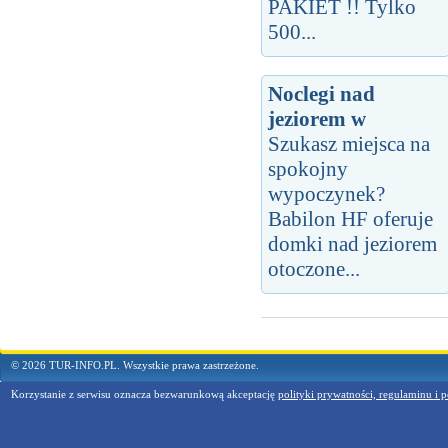
PAKIET !! Tylko
500...
Noclegi nad
jeziorem w
Szukasz miejsca na
spokojny
wypoczynek?
Babilon HF oferuje
domki nad jeziorem
otoczone...
© 2026 TUR-INFO.PL. Wszystkie prawa zastrzeżone.
Korzystanie z serwisu oznacza bezwarunkową akceptację
polityki prywatności, regulaminu i p