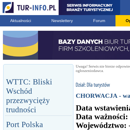
Aktualności
Newslettery
Forum
O
Uwaga! Serwis nie bierze odpowied
ogłoszeniodawca.
WTTC: Bliski
Wschód
CHORWACJA - wapi
przezwycięży
Data wstawieni
trudności
Data ważności:
Port Polska
Województwo: