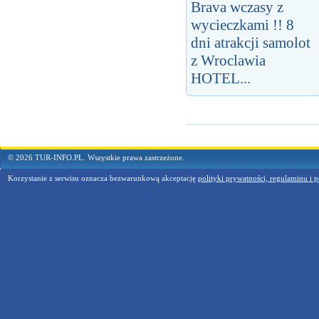
Brava wczasy z
wycieczkami !! 8
dni atrakcji samolot
z Wroclawia
HOTEL...
© 2026 TUR-INFO.PL. Wszystkie prawa zastrzeżone.
Korzystanie z serwisu oznacza bezwarunkową akceptację
polityki prywatności, regulaminu i p