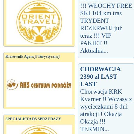
!!! WŁOCHY FREE
SKI 104 km tras
TRYDENT
REZERWUJ już
teraz !!! VIP
PAKIET !!
Aktualna...
Kierownik Agencji Turystycznej
CHORWACJA
2390 zł LAST
LAST
Chorwacja KRK
Kvarner !! Wczasy z
wycieczkami 8 dni
atrakcji ! Okazja
SPECJALISTA DS SPRZEDAŻY
Okazja !!!
TERMIN...