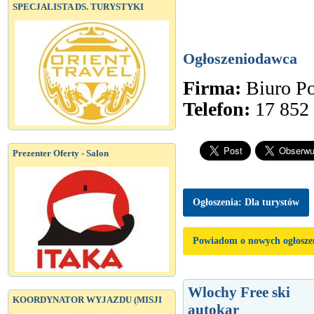
SPECJALISTA DS. TURYSTYKI
Ogłoszeniodawca
Firma:
Biuro P
Telefon:
17 852
Prezenter Oferty - Salon
Ogłoszenia: Dla turystów
Powiadom o nowych ogłosze
Wlochy Free ski
KOORDYNATOR WYJAZDU (MISJI
autokar