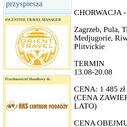
przyspiesza
CHORWACJA - wa
INCENTIVE TRAVEL MANAGER
Zagrzeb, Pula, T
Medjugorie, Riw
Plitvickie
TERMIN
13.08-20.08
Przedstawiciel Handlowy ds.
CENA: 1 485 zł
(CENA ZAWIE
LATO)
CENA OBEJMU