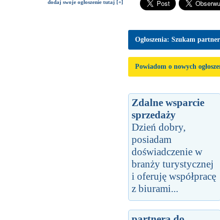
dodaj swoje ogłoszenie tutaj [+]
Ogłoszenia: Szukam partne
Powiadom o nowych ogłosze
Zdalne wsparcie
sprzedaży
Dzień dobry,
posiadam
doświadczenie w
branży turystycznej
i oferuję współpracę
z biurami...
partnera do