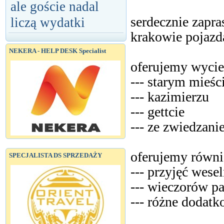
ale goście nadal
serdecznie zapr
liczą wydatki
krakowie pojazd
NEKERA - HELP DESK Specialist
oferujemy wycie
--- starym mieśc
--- kazimierzu
--- gettcie
--- ze zwiedzani
oferujemy równi
SPECJALISTA DS SPRZEDAŻY
--- przyjęć wese
--- wieczorów pa
--- różne dodat