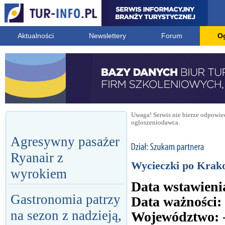
Aktualności
Newslettery
Forum
O
Uwaga! Serwis nie bierze odpowied
ogłoszeniodawca.
Agresywny pasażer
Ryanair z
Wycieczki po Krak
wyrokiem
Data wstawieni
Gastronomia patrzy
Data ważności:
na sezon z nadzieją,
Województwo: