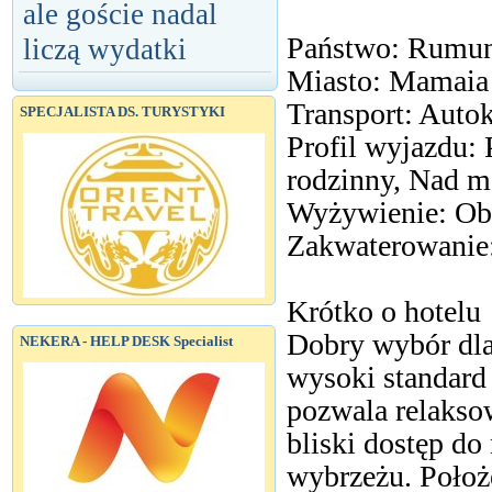
ale goście nadal
Państwo: Rumun
liczą wydatki
Miasto: Mamaia
Transport: Auto
SPECJALISTA DS. TURYSTYKI
Profil wyjazdu
rodzinny, Nad 
Wyżywienie: Obi
Zakwaterowanie:
Krótko o hotelu
Dobry wybór dla
NEKERA - HELP DESK Specialist
wysoki standard 
pozwala relaksow
bliski dostęp d
wybrzeżu. Położ