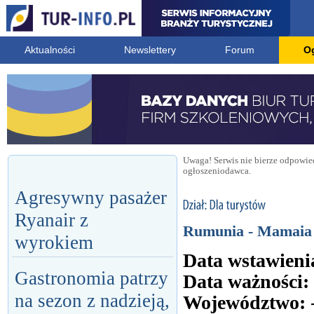
Aktualności
Newslettery
Forum
O
Uwaga! Serwis nie bierze odpowied
ogłoszeniodawca.
Agresywny pasażer
Ryanair z
Rumunia - Mamaia 
wyrokiem
Data wstawieni
Gastronomia patrzy
Data ważności:
na sezon z nadzieją,
Województwo: