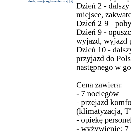
dodaj swoje ogłoszenie tutaj [+]
Dzień 2 - dalszy
miejsce, zakwat
Dzień 2-9 - poby
Dzień 9 - opuszc
wyjazd, wyjazd 
Dzień 10 - dalsz
przyjazd do Pols
następnego w go
Cena zawiera:
- 7 noclegów
- przejazd komf
(klimatyzacja,
- opiekę person
- wyżywienie: 7 