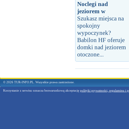
Noclegi nad
jeziorem w
Szukasz miejsca na
spokojny
wypoczynek?
Babilon HF oferuje
domki nad jeziorem
otoczone...
© 2026 TUR-INFO.PL. Wszystkie prawa zastrzeżone.
Korzystanie z serwisu oznacza bezwarunkową akceptację
polityki prywatności, regulaminu i p