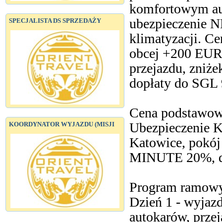
komfortowym aut
ubezpieczenie N
SPECJALISTA DS SPRZEDAŻY
klimatyzacji. Ce
obcej +200 EUR/
przejazdu, zniżek
dopłaty do SGL 
Cena podstawow
Ubezpieczenie K
KOORDYNATOR WYJAZDU (MISJI
Katowice, pokój 
MINUTE 20%, do
Program ramow
Dzień 1 - wyjazd
autokarów, prze