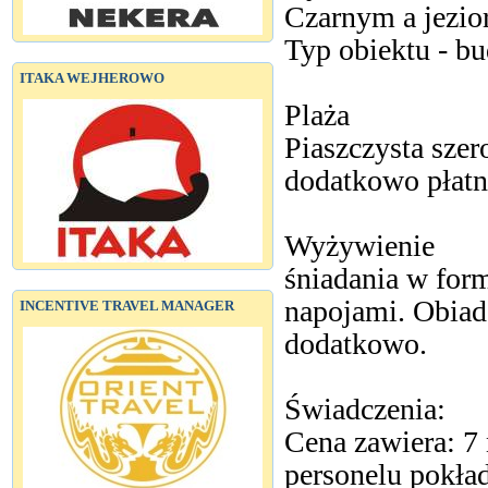
Czarnym a jezio
Typ obiektu - b
ITAKA WEJHEROWO
Plaża
Piaszczysta szero
dodatkowo płatn
Wyżywienie
śniadania w for
napojami. Obiad
INCENTIVE TRAVEL MANAGER
dodatkowo.
Świadczenia:
Cena zawiera: 7
personelu pokła