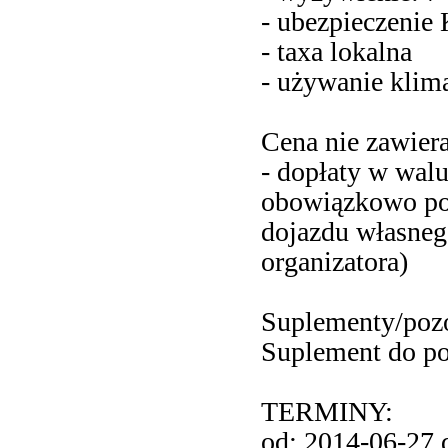
- ubezpieczeni
- taxa lokalna
- używanie klima
Cena nie zawiera
- dopłaty w walu
obowiązkowo po
dojazdu własneg
organizatora)
Suplementy/pozo
Suplement do po
TERMINY:
od: 2014-06-27 d