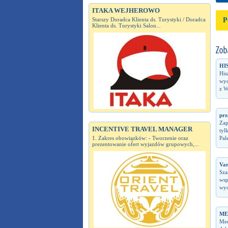
ITAKA WEJHEROWO
Starszy Doradca Klienta ds. Turystyki / Doradca
P
Klienta ds. Turystyki Salon...
HI
His
wyc
z W
prz
Zap
INCENTIVE TRAVEL MANAGER
tyl
1. Zakres obowiązków: - Tworzenie oraz
Pal
prezentowanie ofert wyjazdów grupowych,...
Var
Sza
wsp
wyc
ME
Med