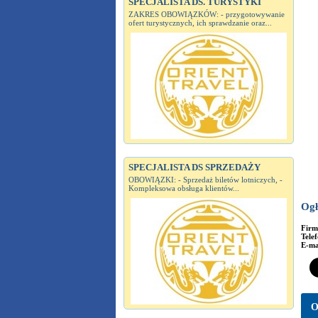
SPECJALISTA DS. TURYSTYKI
ZAKRES OBOWIĄZKÓW: - przygotowywanie
ofert turystycznych, ich sprawdzanie oraz...
SPECJALISTA DS SPRZEDAŻY
OBOWIĄZKI: - Sprzedaż biletów lotniczych, -
Kompleksowa obsługa klientów...
Ogł
Fir
Tele
E-ma
O