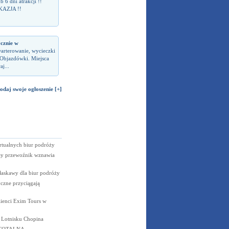
6 dni atrakcji !!
KAZJA !!
ycznie w
warterowanie, wycieczki
 Objazdówki. Miejsca
j...
odaj swoje ogłoszenie [+]
rtualnych biur podróży
dły przewoźnik wznawia
łaskawy dla biur podróży
czne przyciągają
lienci Exim Tours w
 Lotnisku Chopina