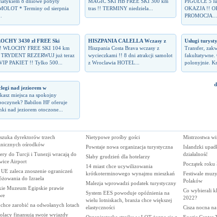
iatykiem 8 dniowe pobyty
MAGIC SKI HB FREE SKI 300 km
PIGUŁCE 5 lub 
OLOT * Terminy od sierpnia
tras !! TERMINY niedziela...
OKAZJA !! O
.
PROMOCJA...
OCHY 3430 zł FREE Ski
HISZPANIA CALELLA Wczasy z
Usługi turyst
!! WŁOCHY FREE SKI 104 km
Hiszpania Costa Brava wczasy z
Transfer, zak
s TRYDENT REZERWUJ już teraz
wycieczkami !! 8 dni atrakcji samolot
fakultatywne.
 VIP PAKIET !! Tylko 500...
z Wroclawia HOTEL...
polonyjnie. Kra
d
legi nad jeziorem w
kasz miejsca na spokojny
oczynek? Babilon HF oferuje
ki nad jeziorem otoczone...
szuka dyrektorów trzech
Nietypowe prośby gości
Mistrzostwa wi
anicznych ośrodków
Powstaje nowa organizacja turystyczna
Islandzki upa
ery do Turcji i Tunezji wracają do
działalność
Słaby grudzień dla hotelarzy
wice Airport
Początek roku 
14 miast chce ucywilizowania
 UE zaleca znoszenie ograniczeń
krótkoterminowego wynajmu mieszkań
Festiwale muzy
óżowania do Izraela
Polaków
Malezja wprowadzi podatek turystyczny
kie Muzeum Egipskie prawie
Co wybierali k
System EES powoduje opóźnienia na
we
2022?
wielu lotniskach, branża chce większej
 chce zarobić na odwołanych lotach
elastyczności
Cisza nocna na
olacy finansują swoje wyjazdy