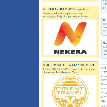
Adr
SAM
do..
NEKERA - HELP DESK Specialist
Jesteśmy jednym z najdynamiczniej
rozwijających się biur podróży w Polsce,...
WL
!!!
tra
!!!
Noc
Szu
wyp
dom
KOORDYNATOR WYJAZDU (MISJI
POT 
Firma ORIENT TRAVEL poszukuje osoby na
zagr
stanowisko koordynatora Misji...
Czart
Kato
Rada
podr
Wiel
goto
Kiwi
Jak P