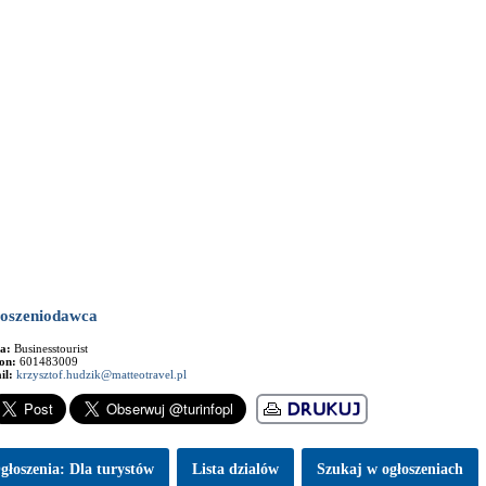
oszeniodawca
ma:
Businesstourist
fon:
601483009
il:
krzysztof.hudzik@matteotravel.pl
głoszenia: Dla turystów
Lista dzialów
Szukaj w ogłoszeniach