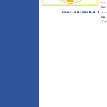
turys
Krak
dodaj swoje ogłoszenie tutaj [+]
wypo
targi
WŁOC