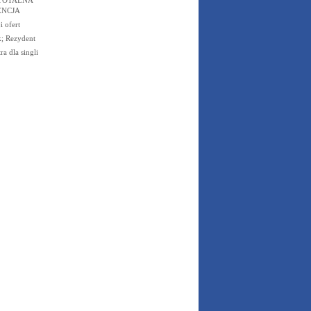
r TOTALNA
ENCJA
 ofert
k; Rezydent
a dla singli