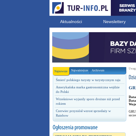
Aktualności
Newslettery
Uwaga!
Najważniejsze
Archiwum
Najnowsze
Śmierć polskiego turysty w turystycznym raju
Amerykańska marka gastronomiczna wejdzie
GRU
do Polski
Data
Wrześniowe wyjazdy sporo droższe niż przed
Data
rokiem
Woj
Czerwiec przyniósł wzrost sprzedaży w
GRUZ
szcz
Rainbow