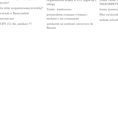
Organizatorka strajku w LOT żegna się z
Exotic Cente
tyczne?
załogą
NIEKOMPET
ów ubije zorganizowaną turystykę?
Triada - bankructwo
formy promocji
czynek w Bieszczadach
przemyslenia zwiazane z branza i
Pilot wyciecze
 turystyczne
studiami z nia zwiazanymi
szukam sylwestr
HY (12 dni, autokar) !!!
autokarem na weekend czerwcowy do
Bawarii