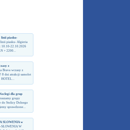
inii piasku-
nii piasku- Algieria
: 10.10-22.10.2026
N + 2200...
zasy z
ta Brava wczasy z
 8 dni atrakcji samolot
! HOTEL...
legi dla grup
raszamy grupy
 do Stolicy Dolnego
ujemy sprawdzone...
 SLOWENIA w
-SŁOWENIA W