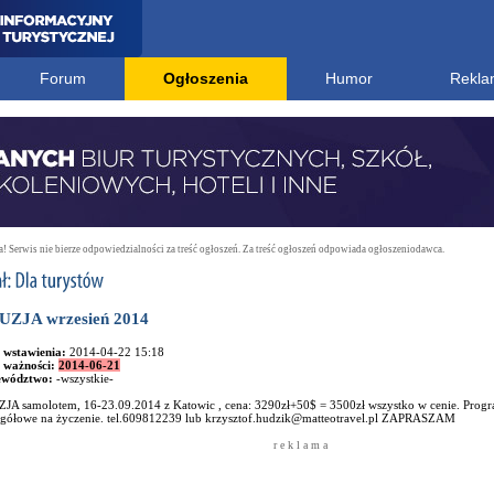
Forum
Ogłoszenia
Humor
Rekla
 Serwis nie bierze odpowiedzialności za treść ogłoszeń. Za treść ogłoszeń odpowiada ogłoszeniodawca.
ZJA wrzesień 2014
 wstawienia:
2014-04-22 15:18
 ważności:
2014-06-21
ewództwo:
-wszystkie-
JA samolotem, 16-23.09.2014 z Katowic , cena: 3290zł+50$ = 3500zł wszystko w cenie. Progr
egółowe na życzenie. tel.609812239 lub krzysztof.hudzik@matteotravel.pl ZAPRASZAM
r e k l a m a