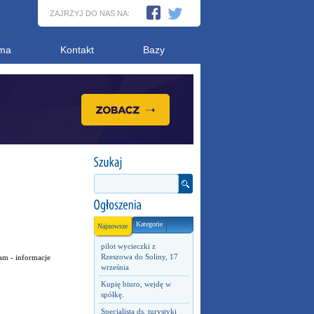
ZAJRZYJ DO NAS NA:
ma
Kontakt
Bazy
Kategorie
Najnowsze
pilot wycieczki z
Rzeszowa do Soliny, 17
am - informacje
września
Kupię biuro, wejdę w
spółkę.
Specjalista ds. turystyki