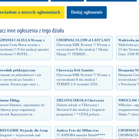
owiadom o nowych ogłoszeniach
Dodaj ogłoszenie
SZPANIA CALELLA Wczasy z
CHORWACJA 2390 zł LAST LAST
Wędrówka po l
zpania Costa Brava wczasy z
Chorwacja KRK Kvarner !! Wczasy z
Wędrówka po li
ieczkami !! 8 dni atrakcji samolot
wycieczkami 8 dni atrakcji ! Okazja
13 dni Termin
roclawia !! HOTEL...
Okazja !!! TERMIN...
Cena: 2500 PL
ewodnik polskojęzyczny
Chorwacja Krk Samolot
Hoszpania Wc
raszam na jednodniowe i nie
Chorwacja KRK Kvarner !! Wczasy z
Hiszpania Cos
ko wycieczki po Izraelu i
wycieczkami 8 dni atrakcji !
wycieczkami !!
estynie. Promocyjne ceny i...
TERMIN 2-9 wrzesień 2026...
z Wroclawia !
iustur Elbląg
ZIELONA SZKOŁA Chorwacja
WROCLAW Noc
nowni Państwo, zapraszamy do
Zielone szkoły w CHorwacji i
WRoclaw -zap
ółpracy przy organizacji
Słowenii 6 dni atrakcji z bogatym
zorganizowane
ieczek &quot;szyte na...
programem ! * CENA pobytu...
Slaska * ofer
DZUGORIE Wyjazdy dla Grup
Andora Free ski 300km tras
CHORWACJA
zugorie + wypoczynek nad
!!! ANDORA samolot Hotel4****
CHORWACJA 