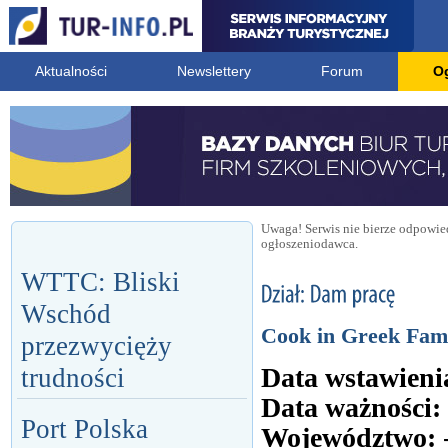
Aktualności
Newslettery
Forum
O
Uwaga! Serwis nie bierze odpowied
ogłoszeniodawca.
WTTC: Bliski
Wschód
Cook in Greek Fami
przezwycięży
Data wstawieni
trudności
Data ważności:
Port Polska
Województwo: