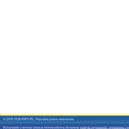
© 2026 TUR-INFO.PL. Wszystkie prawa zastrzeżone.
Korzystanie z serwisu oznacza bezwarunkową akceptację
polityki prywatności, regulaminu i p