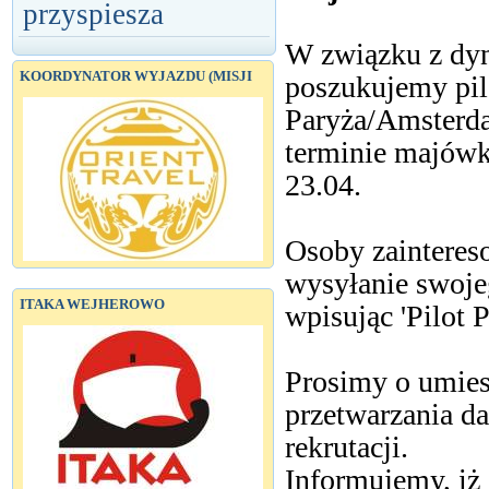
przyspiesza
W związku z dy
KOORDYNATOR WYJAZDU (MISJI
poszukujemy pil
Paryża/Amsterda
terminie majówki
23.04.
Osoby zainteres
wysyłanie swoje
ITAKA WEJHEROWO
wpisując 'Pilot 
Prosimy o umies
przetwarzania d
rekrutacji.
Informujemy, iż