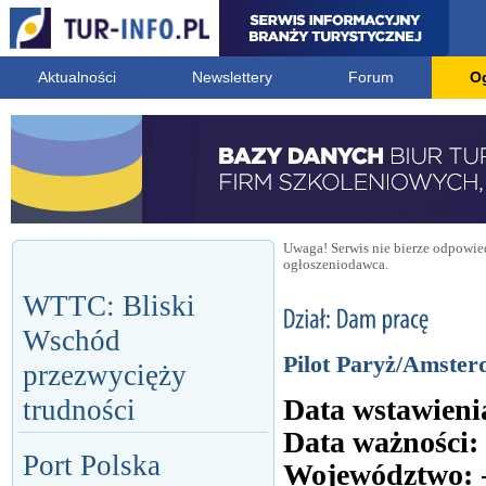
Aktualności
Newslettery
Forum
O
Uwaga! Serwis nie bierze odpowied
ogłoszeniodawca.
WTTC: Bliski
Wschód
Pilot Paryż/Amste
przezwycięży
Data wstawieni
trudności
Data ważności:
Port Polska
Województwo: