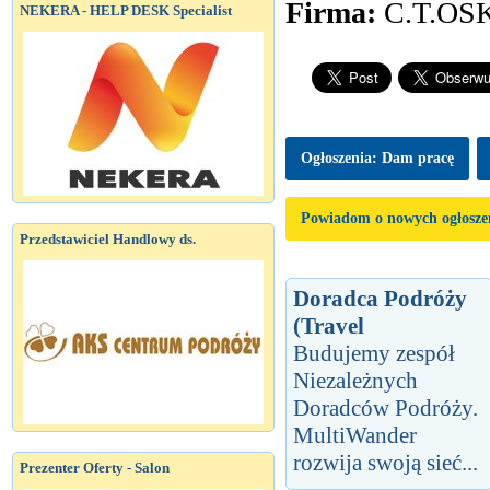
Firma:
C.T.OS
NEKERA - HELP DESK Specialist
Ogłoszenia: Dam pracę
Powiadom o nowych ogłosze
Przedstawiciel Handlowy ds.
Doradca Podróży
(Travel
Budujemy zespół
Niezależnych
Doradców Podróży.
MultiWander
rozwija swoją sieć...
Prezenter Oferty - Salon