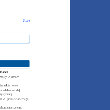
Share
lności:
zrosty w klasach
żni także
hotele
 Wielkopolskiej
rystycznej
cor w I połowie obecnego
uchomienia systemu