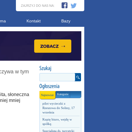
ZAJRZYJ DO NAS NA:
ama
Kontakt
Bazy
oczywa w tym
ita, słoneczna
Kategorie
Najnowsze
niej mniej
pilot wycieczki z
Rzeszowa do Soliny, 17
września
Kupię biuro, wejdę w
spółkę.
Specjalista ds. turystyki