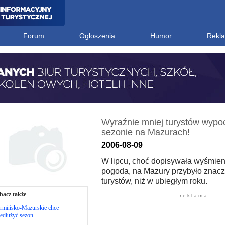
Forum
Ogłoszenia
Humor
Rekl
Wyraźnie mniej turystów wyp
sezonie na Mazurach!
2006-08-09
W lipcu, choć dopisywała wyśmien
pogoda, na Mazury przybyło znacz
turystów, niż w ubiegłym roku.
bacz także
r e k l a m a
rmińsko-Mazurskie chce
edłużyć sezon