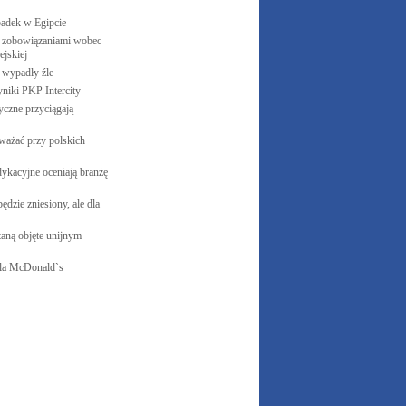
padek w
Egipcie
 zobowiązaniami wobec
jskiej
e wypadły
źle
yniki PKP
Intercity
czne przyciągają
ważać przy polskich
ykacyjne oceniają branżę
ędzie zniesiony, ale dla
aną objęte unijnym
la
McDonald`s