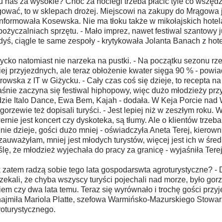
u nas za wysokie? Choć za noclegi trzeba płacić tyle co wszędzi
gować, to w sklepach drożej. Miejscowi na zakupy do Mrągowa 
nformowała Kosewska. Nie ma tłoku także w mikołajskich hotel
ożyczalniach sprzętu. - Mało imprez, nawet festiwal szantowy ju
dyś, ciągle te same zespoły - krytykowała Jolanta Banach z hot
ycko natomiast nie narzeka na pustki. - Na początku sezonu rz
ej przyjezdnych, ale teraz obłożenie kwater sięga 90 % - pow
rowska z IT w Giżycku. - Cały czas coś się dzieje, to recepta na
śnie zaczyna się festiwal hiphopowy, więc dużo młodzieży prz
zie Italo Dance, Ewa Bem, Kajah - dodała. W Keja Porcie na
orzewie też dopisali turyści. - Jest lepiej niż w zeszłym roku.
ernie jest koncert czy dyskoteka, są tłumy. Ale o klientów trzeba
 nie dzieje, gości dużo mniej - oświadczyła Aneta Terej, kierowni
zauważyłam, mniej jest młodych turystów, więcej jest ich w śre
lę, że młodzież wyjechała do pracy za granicę - wyjaśniła Terej
 zatem radzą sobie tego lata gospodarswta agroturystyczne? - 
zekali, że chyba wszyscy turyści pojechali nad morze, było gorz
iem czy dwa lata temu. Teraz się wyrównało i trochę gości przyje
ajmiła Mariola Platte, szefowa Warmińsko-Mazurskiego Stowa
oturystycznego.