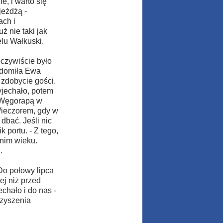
e, i warto się
jeżdżą -
ach i
ż nie taki jak
elu Wałkuski.
eczywiście było
iadomiła Ewa
 zdobycie gości.
yjechało, potem
d Węgorapą w
 Wieczorem, gdy w
 dbać. Jeśli nic
k portu. - Z tego,
dnim wieku.
.
Do połowy lipca
ej niż przed
chało i do nas -
rzyszenia