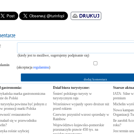
ć
(kiedy jest to możliwe, sugerujemy podpisanie się)
ulamin
(akceptacja
regulaminu
)
ł gastronomia:
Dział biura turystyczne:
Starsze aktua
ykańska marka gastronomiczna
Śmierć polskiego turysty w
IATA: Silne w
zie do
Polski
turystycznym
raju
premium
 turystyka powinna być jednym z
Wrześniowe wyjazdy sporo droższe niż
Michelin wyró
rów promocji marki
Polska
przed
rokiem
Nowa kampania
pewność
restauratorów
Czerwiec przyniósł wzrost sprzedaży w
Organizacji
Tu
Rainbow
znalazł się w przewodniku
Ile zarobił Ac
elin?
Województwo kujawsko-pomorskie
roku?
przeznaczyło prawie 450 tys. na
styka rośnie
szybciej
Jest termin ur