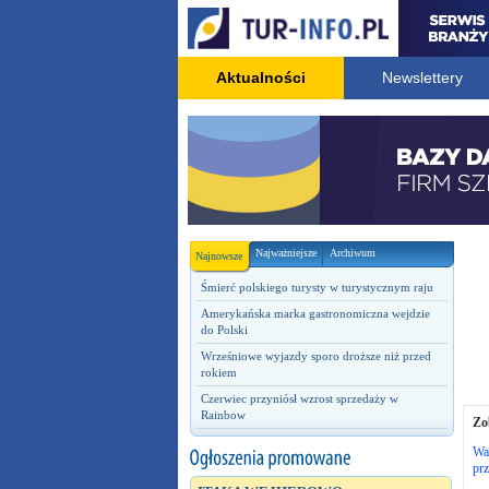
Aktualności
Newslettery
Najważniejsze
Archiwum
Najnowsze
Śmierć polskiego turysty w turystycznym raju
Amerykańska marka gastronomiczna wejdzie
do Polski
Wrześniowe wyjazdy sporo droższe niż przed
rokiem
Czerwiec przyniósł wzrost sprzedaży w
Rainbow
Zo
Wa
prz