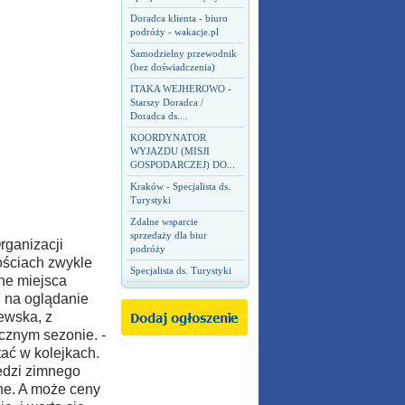
Doradca klienta - biuro
podróży - wakacje.pl
Samodzielny przewodnik
(bez doświadczenia)
ITAKA WEJHEROWO -
Starszy Doradca /
Doradca ds....
KOORDYNATOR
WYJAZDU (MISJI
GOSPODARCZEJ) DO...
Kraków - Specjalista ds.
Turystyki
Zdalne wsparcie
sprzedaży dla biur
rganizacji
podróży
ościach zwykle
Specjalista ds. Turystyki
ne miejsca
 na oglądanie
ewska, z
cznym sezonie. -
tać w kolejkach.
edzi zimnego
wne. A może ceny