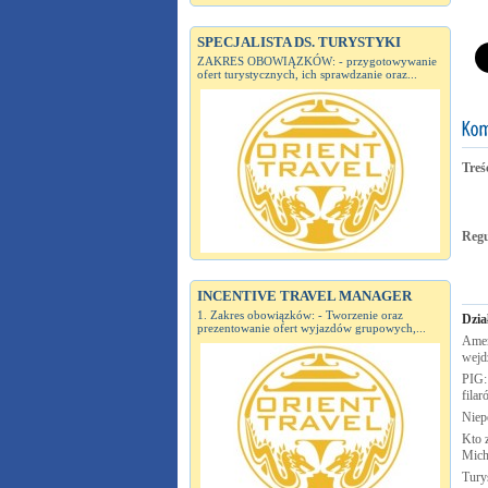
SPECJALISTA DS. TURYSTYKI
ZAKRES OBOWIĄZKÓW: - przygotowywanie
ofert turystycznych, ich sprawdzanie oraz...
Treś
Reg
INCENTIVE TRAVEL MANAGER
1. Zakres obowiązków: - Tworzenie oraz
Dzia
prezentowanie ofert wyjazdów grupowych,...
Amer
wejd
PIG:
fila
Nie
Kto 
Mich
Tury