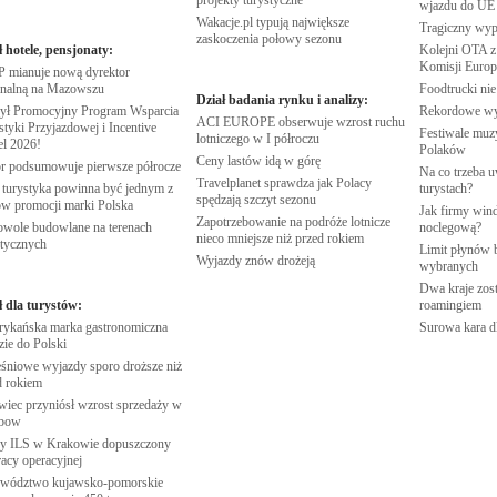
projekty
turystyczne
wjazdu do
UE
Wakacje.pl typują największe
Tragiczny wy
zaskoczenia połowy
sezonu
ł hotele, pensjonaty:
Kolejni OTA z
Komisji
Europe
 mianuje nową dyrektor
onalną na
Mazowszu
Foodtrucki ni
Dział badania rynku i analizy:
ył Promocyjny Program Wsparcia
Rekordowe w
ACI EUROPE obserwuje wzrost ruchu
tyki Przyjazdowej i Incentive
Festiwale muzy
lotniczego w I
półroczu
el
2026!
Polaków
Ceny lastów idą w
górę
r podsumowuje pierwsze
półrocze
Na co trzeba u
Travelplanet sprawdza jak Polacy
 turystyka powinna być jednym z
turystach?
spędzają szczyt
sezonu
rów promocji marki
Polska
Jak firmy wind
Zapotrzebowanie na podróże lotnicze
wole budowlane na terenach
noclegową?
nieco mniejsze niż przed
rokiem
stycznych
Limit płynów b
Wyjazdy znów
drożeją
wybranych
Dwa kraje zost
ł dla turystów:
roamingiem
ykańska marka gastronomiczna
Surowa kara d
zie do
Polski
śniowe wyjazdy sporo droższe niż
d
rokiem
wiec przyniósł wzrost sprzedaży w
nbow
 ILS w Krakowie dopuszczony
racy
operacyjnej
wództwo kujawsko-pomorskie