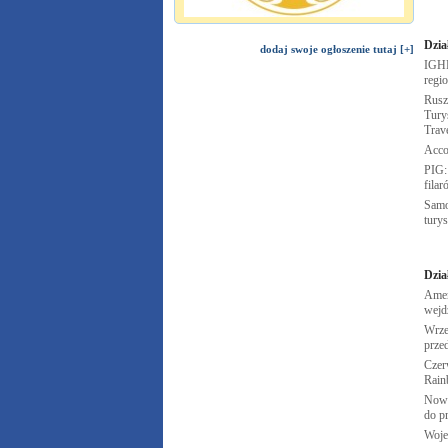
Dzia
dodaj swoje ogłoszenie tutaj [+]
IGHP
regi
Rusz
Turys
Trav
Acco
PIG:
fila
Samo
tury
Dzia
Amer
wejd
Wrze
prze
Czer
Rai
Nowy
do p
Woje