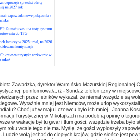
ka rozpoczęła sprzedaż oferty
niej na 2027 rok
nair zapowiada nowe połączenia z
ańska
T: Za mało czasu na testy systemu
portowania do TFG
ek lotniczy w 2025 urósł, na 2026
odziewana kontynuacja
: krajowa turystyka rozkwitnie w
m roku?
bieta Zawadzka, dyrektor Warmińsko-Mazurskiej Regionalnej O
ystycznej, poinformowała, iż - Sondaż telefoniczny w miejscow
iedzanych przez letników wykazał, że niemal wszędzie są wol
legowe. Wyraźnie mniej jest Niemców, może urlop wykorzystali
dialu? Choć już w maju i czerwcu było ich mniej - Joanna Kos
ormacji Turystycznej w Mikołajkach ma podobną opinię o tegoro
sze w wakacje był tu gwar i tłum gości, wszędzie trzeba było s
ym roku wcale tego nie ma. Myślę, że gości wypłoszyły zapowi
a. Ludzie wolą jechać do ciepłych krajów, gdzie słońce jest pe