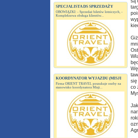
są 
SPECJALISTA DS SPRZEDAŻY
tar
OBOWIĄZKI: - Sprzedaż biletów lotniczych, -
poi
Kompleksowa obsługa klientów...
wyp
kie
Giż
mni
Ost
Wła
będ
Węg
taw
KOORDYNATOR WYJAZDU (MISJI
się
Firma ORIENT TRAVEL poszukuje osoby na
co 
stanowisko koordynatora Misji...
Myś
Jak
nar
rok
ozn
Agr