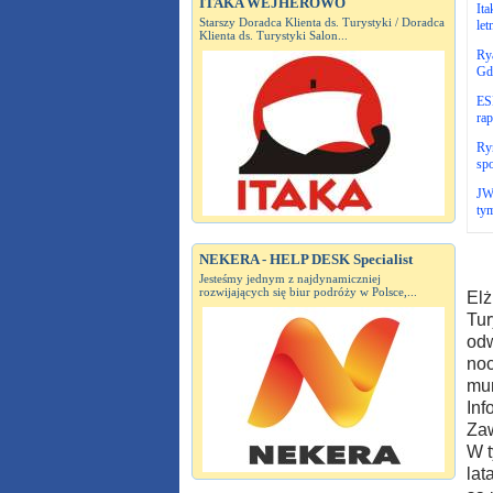
ITAKA WEJHEROWO
Ita
Starszy Doradca Klienta ds. Turystyki / Doradca
let
Klienta ds. Turystyki Salon...
Rya
Gd
ESP
ra
Ryn
sp
JWC
ty
NEKERA - HELP DESK Specialist
Jesteśmy jednym z najdynamiczniej
rozwijających się biur podróży w Polsce,...
Elż
Tur
odw
noc
mun
Inf
Zaw
W t
lat