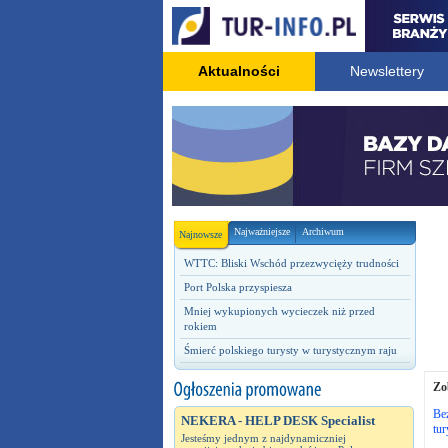
Aktualności
Newslettery
Najważniejsze
Archiwum
Najnowsze
WTTC: Bliski Wschód przezwycięży trudności
Port Polska przyspiesza
Mniej wykupionych wycieczek niż przed
rokiem
Śmierć polskiego turysty w turystycznym raju
Zo
Bez
NEKERA - HELP DESK Specialist
tur
Jesteśmy jednym z najdynamiczniej