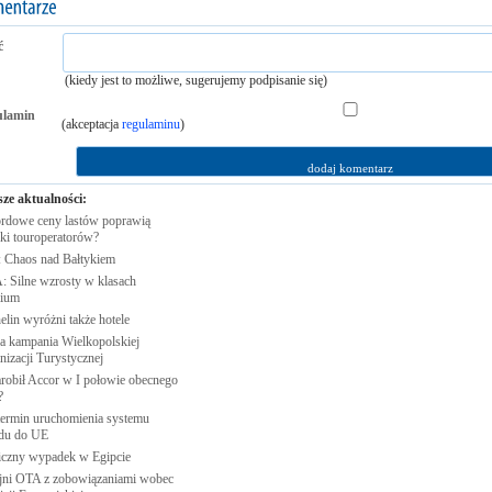
ć
(kiedy jest to możliwe, sugerujemy podpisanie się)
ulamin
(akceptacja
regulaminu
)
sze aktualności:
rdowe ceny lastów poprawią
ki
touroperatorów?
 Chaos nad
Bałtykiem
: Silne wzrosty w klasach
ium
elin wyróżni także
hotele
 kampania Wielkopolskiej
nizacji
Turystycznej
arobił Accor w I połowie obecnego
?
 termin uruchomienia systemu
du do
UE
iczny wypadek w
Egipcie
jni OTA z zobowiązaniami wobec