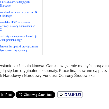
nkurs dla odwiedzających
dkarpacie
wa dyrektor sprzedaży w Sun &
n Holidays
anowisko ITRP w sprawie
elizacji ustawy o zmianach w
G
tyfikaty dla najlepszych atrakcji
wiatu poznańskiego
lament Europejski przyjął zmiany
yrektywie turystycznej
stanie także sala kinowa. Carskie więzienie ma być sporą atrak
jdą się tam oryginalne eksponaty. Prace finansowane są przez
k Narodowy i Narodowy Fundusz Ochrony Środowiska.