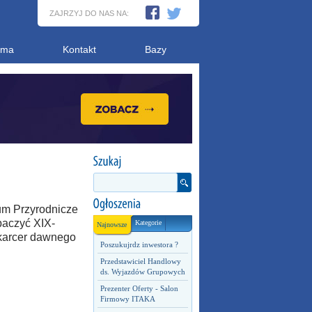
ZAJRZYJ DO NAS NA:
ama
Kontakt
Bazy
um Przyrodnicze
baczyć XIX-
Kategorie
Najnowsze
 karcer dawnego
Poszukujrdz inwestora ?
Przedstawiciel Handlowy
ds. Wyjazdów Grupowych
Prezenter Oferty - Salon
Firmowy ITAKA