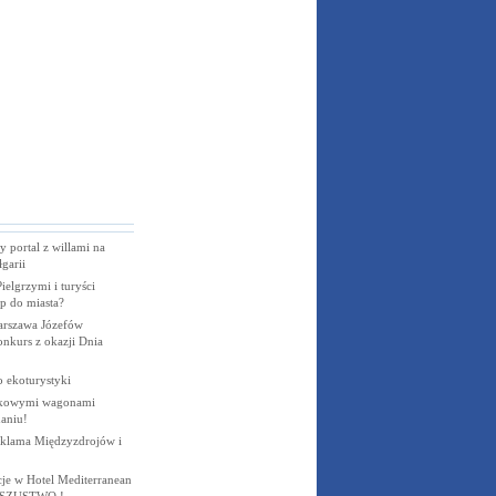
y portal z willami na
garii
ielgrzymi i turyści
ęp do miasta?
arszawa Józefów
nkurs z okazji Dnia
 ekoturystyki
tkowymi wagonami
aniu!
eklama Międzyzdrojów i
je w Hotel Mediterranean
OSZUSTWO !