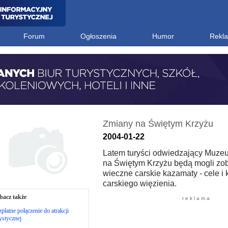
Forum
Ogłoszenia
Humor
Rekl
Zmiany na Świętym Krzyżu
2004-01-22
Latem turyści odwiedzający Muze
na Świętym Krzyżu będą mogli zo
wieczne carskie kazamaty - cele i
carskiego więzienia.
bacz także
r e k l a m a
płatne połączenie do atrakcji
ystycznej