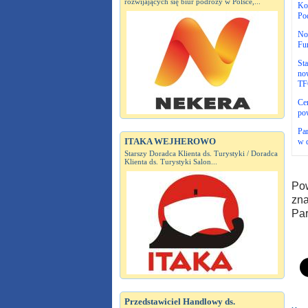
rozwijających się biur podróży w Polsce,...
Ko
Po
No
Fu
St
now
TF
Cer
po
Par
ITAKA WEJHEROWO
w d
Starszy Doradca Klienta ds. Turystyki / Doradca
Klienta ds. Turystyki Salon...
Pow
zna
Par
Przedstawiciel Handlowy ds.