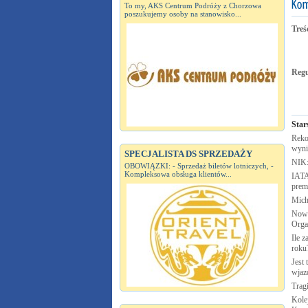
To my, AKS Centrum Podróży z Chorzowa
poszukujemy osoby na stanowisko...
Treś
Reg
Star
Reko
wyni
SPECJALISTA DS SPRZEDAŻY
NIK:
OBOWIĄZKI: - Sprzedaż biletów lotniczych, -
Kompleksowa obsługa klientów...
IATA
prem
Mich
Nowa
Orga
Ile z
roku
Jest
wjaz
Trag
Kole