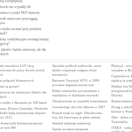
sji
Europejskiej
trucki nie wypadły
źle
rdowe wyniki PKP
Intercity
iwale muzyczne przyciągają
ków
o trzeba uważać przy polskich
tach?
firmy windykacyjne oceniają branżę
egową?
 płynów będzie zniesiony, ale dla
anych
zki zawodowe LOT chcą
Sprzedaż polskich uzdrowisk: resort
Plażuj.pl - now
wrócenia do pracy dwóch swoich
skarbu rozpatruje wstępne oferty
wynajem w Buł
rów
inwestorów
Częstochowa: P
ej połączeń biznesowych
Barometr Turystyki WTO: w 2009
zapłacą za wst
poważna stagnacja turystyczna
atać za grosze?
Holiday Inn W
Polsko-niemieckie porozumienie o
przygotował ko
rriocie nie obejrzymy filmów dla
współpracy w dziedzinie turystyki
Dziecka
słych…
Ubezpieczenia na wypadek kwarantanny
Bezpieczeństwo
t rzeźby z Akropolu po 100 latach
Centralwings chce być liderem w 2007
Pociąg z zaby
zawa: Dworce Centralny, Wschodni
kursuje w Pozn
chodni będą remontowane dopiero
Poznań tonął we mgle. Odwoływano
uro 2012
loty, lub kierowano je gdzie indziej.
Film - dobra r
Świnoujścia
 dostarczyła dziesięciotysięczny
Sanepid zamknął restaurację
ar serii 400
ITAKA - wakac
Opinia na temat transportu
(GRECJA) > 