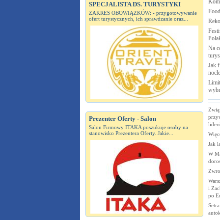
Komi
SPECJALISTA DS. TURYSTYKI
Food
ZAKRES OBOWIĄZKÓW: - przygotowywanie
ofert turystycznych, ich sprawdzanie oraz...
Reko
Fest
Pola
Na c
turys
Jak 
nocl
Limit
wybr
Zwią
przy
Prezenter Oferty - Salon
lide
Salon Firmowy ITAKA poszukuje osoby na
stanowisko Prezentera Oferty. Jakie...
Więc
Jak l
W Ma
doro
Zwro
Wars
i Za
po E
Setra
autok