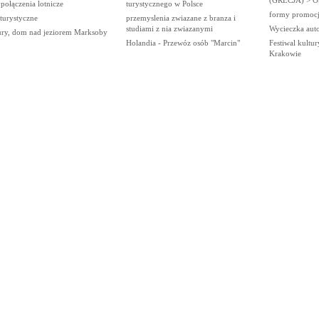
 połączenia lotnicze
turystycznego w Polsce
formy promocji
 turystyczne
przemyslenia zwiazane z branza i
studiami z nia zwiazanymi
Wycieczka aut
ry, dom nad jeziorem Marksoby
Holandia - Przewóz osób "Marcin"
Festiwal kultu
Krakowie