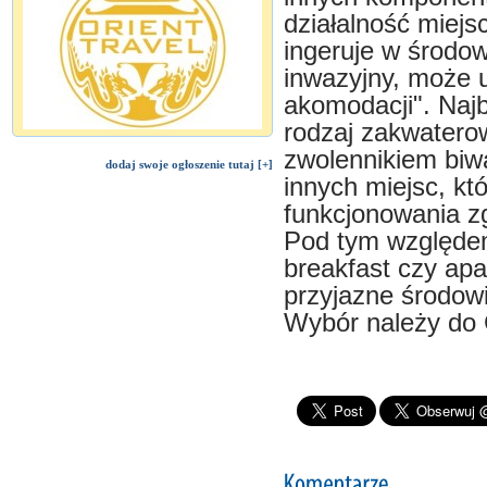
działalność miejs
ingeruje w środow
inwazyjny, może u
akomodacji". Najb
rodzaj zakwaterow
zwolennikiem biwa
dodaj swoje ogłoszenie tutaj [+]
innych miejsc, kt
funkcjonowania 
Pod tym względe
breakfast czy ap
przyjazne środowi
Wybór należy do 