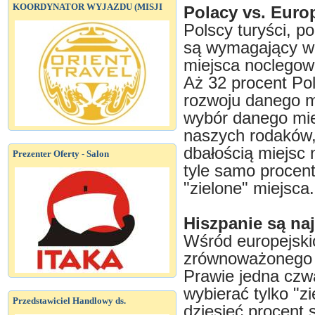
KOORDYNATOR WYJAZDU (MISJI
Polacy vs. Euro
Polscy turyści, p
są wymagający w 
miejsca noclegow
Aż 32 procent Pol
rozwoju danego m
wybór danego miej
naszych rodaków, 
dbałością miejsc
Prezenter Oferty - Salon
tyle samo procent
"zielone" miejsca.
Hiszpanie są naj
Wśród europejski
zrównoważonego r
Prawie jedna czwa
wybierać tylko "z
Przedstawiciel Handlowy ds.
dziesięć procent 