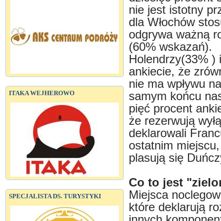
nie jest istotny 
dla Włochów stos
odgrywa ważną ro
(60% wskazań).
Holendrzy(33% ) 
ankiecie, że zró
nie ma wpływu na 
ITAKA WEJHEROWO
samym końcu nasze
pięć procent ank
że rezerwują wyłą
deklarowali Franc
ostatnim miejscu
plasują się Duńcz
Co to jest "zie
Miejsca noclegow
SPECJALISTA DS. TURYSTYKI
które deklarują r
innych komponent