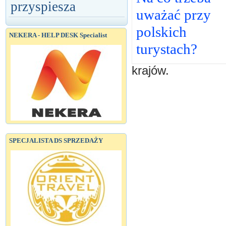
przyspiesza
uważać przy
polskich
NEKERA - HELP DESK Specialist
turystach?
krajów.
SPECJALISTA DS SPRZEDAŻY