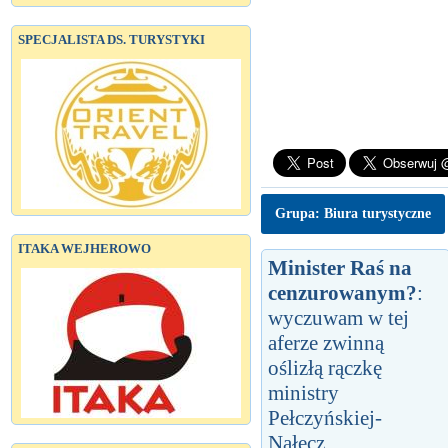
SPECJALISTA DS. TURYSTYKI
Grupa: Biura turystyczne
ITAKA WEJHEROWO
Minister Raś na
cenzurowanym?
:
wyczuwam w tej
aferze zwinną
oślizłą rączkę
ministry
Pełczyńskiej-
Nałęcz...