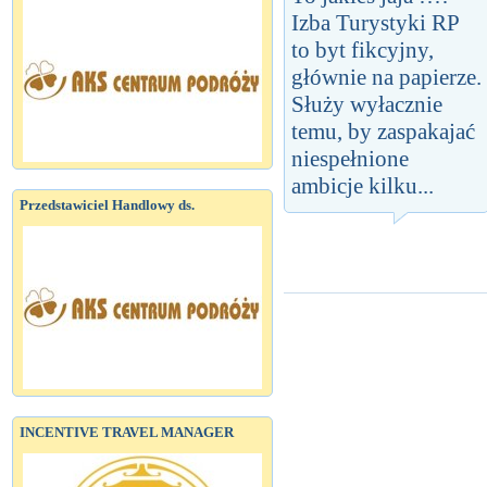
Izba Turystyki RP
to byt fikcyjny,
głównie na papierze.
Służy wyłacznie
temu, by zaspakajać
niespełnione
ambicje kilku...
Przedstawiciel Handlowy ds.
INCENTIVE TRAVEL MANAGER