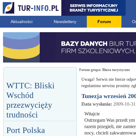
Aktualności
Newslettery
Forum
O
Forum grupa:
Biura turystyczne
Uwaga! Serwis nie bierze odpo
WTTC: Bliski
regulaminu serwisu prosimy zgł
Wschód
Tunezja wrzesień 200
przezwycięży
Data wysłania:
2009-10-31
trudności
Witajcie
Ostrzegam Was przedt ym 
razem przegieli, nie zamie
Port Polska
nocy, chcieli zakwaterow