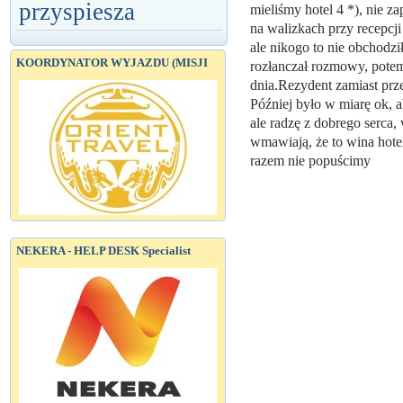
przyspiesza
mieliśmy hotel 4 *), nie za
na walizkach przy recepcj
ale nikogo to nie obchodzi
KOORDYNATOR WYJAZDU (MISJI
rozłanczał rozmowy, potem
dnia.Rezydent zamiast przep
Później było w miarę ok, al
ale radzę z dobrego serca,
wmawiają, że to wina hotelu
razem nie popuścimy
NEKERA - HELP DESK Specialist